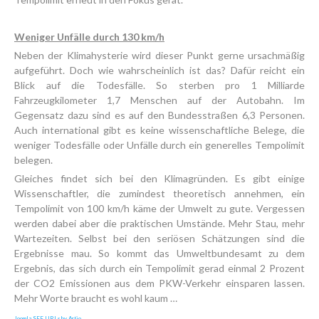
Weniger Unfälle durch 130 km/h
Neben der Klimahysterie wird dieser Punkt gerne ursachmäßig
aufgeführt. Doch wie wahrscheinlich ist das? Dafür reicht ein
Blick auf die Todesfälle. So sterben pro 1 Milliarde
Fahrzeugkilometer 1,7 Menschen auf der Autobahn. Im
Gegensatz dazu sind es auf den Bundesstraßen 6,3 Personen.
Auch international gibt es keine wissenschaftliche Belege, die
weniger Todesfälle oder Unfälle durch ein generelles Tempolimit
belegen.
Gleiches findet sich bei den Klimagründen. Es gibt einige
Wissenschaftler, die zumindest theoretisch annehmen, ein
Tempolimit von 100 km/h käme der Umwelt zu gute. Vergessen
werden dabei aber die praktischen Umstände. Mehr Stau, mehr
Wartezeiten. Selbst bei den seriösen Schätzungen sind die
Ergebnisse mau. So kommt das Umweltbundesamt zu dem
Ergebnis, das sich durch ein Tempolimit gerad einmal 2 Prozent
der CO2 Emissionen aus dem PKW-Verkehr einsparen lassen.
Mehr Worte braucht es wohl kaum …
Joomla SEF URLs by Artio