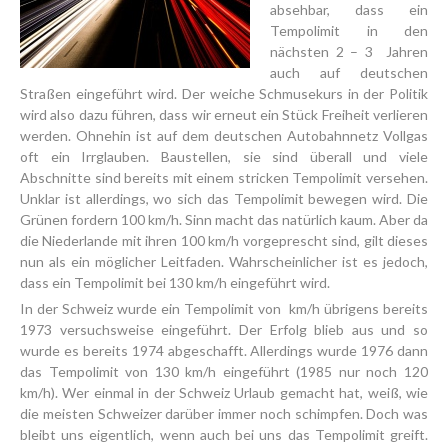
absehbar, dass ein
Tempolimit in den
nächsten 2 – 3 Jahren
auch auf deutschen
Straßen eingeführt wird. Der weiche Schmusekurs in der Politik
wird also dazu führen, dass wir erneut ein Stück Freiheit verlieren
werden. Ohnehin ist auf dem deutschen Autobahnnetz Vollgas
oft ein Irrglauben. Baustellen, sie sind überall und viele
Abschnitte sind bereits mit einem stricken Tempolimit versehen.
Unklar ist allerdings, wo sich das Tempolimit bewegen wird. Die
Grünen fordern 100 km/h. Sinn macht das natürlich kaum. Aber da
die Niederlande mit ihren 100 km/h vorgeprescht sind, gilt dieses
nun als ein möglicher Leitfaden. Wahrscheinlicher ist es jedoch,
dass ein Tempolimit bei 130 km/h eingeführt wird.
In der Schweiz wurde ein Tempolimit von km/h übrigens bereits
1973 versuchsweise eingeführt. Der Erfolg blieb aus und so
wurde es bereits 1974 abgeschafft. Allerdings wurde 1976 dann
das Tempolimit von 130 km/h eingeführt (1985 nur noch 120
km/h). Wer einmal in der Schweiz Urlaub gemacht hat, weiß, wie
die meisten Schweizer darüber immer noch schimpfen. Doch was
bleibt uns eigentlich, wenn auch bei uns das Tempolimit greift.