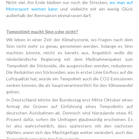
Nicht viel. Am Ende bleiben nur noch die Strecken,
wo man auf
Motorsport wetten kann
und vielleicht mit ein wenig Glück
außerhalb der Rennsaison einmal rasen darf.
Tempolimit macht Sinn oder nicht?
Wir leben in einer Zeit der Klimahysterie, wo Fragen nach dem
Sinn nicht mehr so genau genommen werden. Solange es Sinn
machten könnte, reicht es bereits aus. Angeblich wolle die
niederländische Regierung mit dem Maßnahmenpaket zum
Tempolimit die Stickoxide, die ausgestoßen werden, reduzieren.
Die Reduktion von Stickoxiden, was in erster Linie Einfluss auf die
Luftqualität hat, würde ein Tempolimit auch die CO2-Emissionen
senken können, die als hauptverantwortlich für den Klimawandel
gelten.
In Deutschland lehnte der Bundestag erst Mitte Oktober einen
Antrag der Grünen auf Einführung eines Tempolimits auf
deutschen Autobahnen ab. Dennoch sind hierzulande etwa 45
Prozent dafür, sofern die Umfragen glaubwürdig erscheinen. Es
ist also wahrscheinlich, dass spätestens mit den nächsten
Wahlen, wenn sich das Machtgefüge weiter verändert, auch das
Tempolimit erneut in den Fokus gerät.