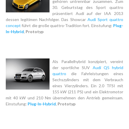
gehören untrennbar zusammen. Zum
30. Geburtstag des Sport quattro
präsentiert Audi auf der IAA 2013
dessen legitimen Nachfolger. Das Showcar
Audi Sport quattro
concept
führt die große quattro-Tradition fort. Einstufung:
Plug-
In-Hybrid
,
Prototyp
Als Parallelhybrid konzipiert, vereint
der sportliche SUV
Audi Q5 hybrid
quattro
die Fahrleistungen eines
Sechszylinders mit dem Verbrauch
eines Vierzylinders. Ein 2.0 TFSI mit
155 kW (211 PS) und ein Elektromotor
mit 40 kW und 210 Nm übernehmen den Antrieb gemeinsam.
Einstufung:
Plug-In-Hybrid
,
Prototyp