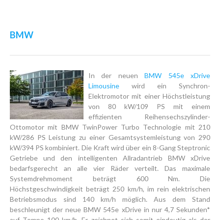
BMW
In der neuen
BMW 545e xDrive
Limousine
wird ein Synchron-
Elektromotor mit einer Höchstleistung
von 80 kW/109 PS mit einem
effizienten Reihensechszylinder-
Ottomotor mit BMW TwinPower Turbo Technologie mit 210
kW/286 PS Leistung zu einer Gesamtsystemleistung von 290
kW/394 PS kombiniert. Die Kraft wird über ein 8-Gang Steptronic
Getriebe und den intelligenten Allradantrieb BMW xDrive
bedarfsgerecht an alle vier Räder verteilt. Das maximale
Systemdrehmoment beträgt 600 Nm. Die
Höchstgeschwindigkeit beträgt 250 km/h, im rein elektrischen
Betriebsmodus sind 140 km/h möglich. Aus dem Stand
beschleunigt der neue BMW 545e xDrive in nur 4,7 Sekunden*
auf Tempo 100 km/h. Er zeichnet sich somit eindeutig als der