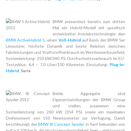
BMW präsentiert bereits zum dritten
Mal ein Hybrid-Modell mit spezifisch
entwickelter Antriebstechnologie: den
BMW ActiveHybrid 5
, einen
Voll-Hybrid
auf Basis der BMW 5er
Limousine; höchste Dynamik und beste Relation zwischen
Fahrleistungen und Kraftstoffverbrauch im Wettbewerbsumfeld;
Systemleistung: 250 kW/340 PS, Durchschnittsverbrauch im EU-
Testzyklus: 6,4 – 7,0 Liter/100 Kilometer. Einstufung:
Plug-In-
Hybrid
,
Serie
Beide Aggregate sind
Eigenentwicklungen der BMW Group
und stellen zusammen eine
Systemleistung von 260 kW (354 PS) sowie ein maximales
Drehmoment von 550 Newtonmeter zur Verfügung. Damit
beschleunigt der
BMW i8 Concept Spyder
in fünf Sekunden von
null auf 100 km/h, die Höchstgeschwindigkeit liegt – elektronisch