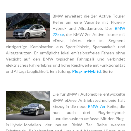
BMW erweitert die 2er Active Tourer
Reihe um eine Variante mit Plug-in-
Hybrid- und Allradantrieb. Der
BMW
225xe
, der BMW 2er Active Tourer mit
eDrive, bietet eine im Segment
einzigartige Kombination aus Sportlichkeit, Sparsamkeit und
Alltagsnutzen. Er ermöglicht lokal emissionsfreies Fahren ohne
Verzicht auf den BMW typischen Fahrspaß und verbindet
elektrisches Fahrerlebnis und hohe Reichweite mit Funktionalität
und Alltagstauglichkeit. Einstufung:
Plug-In-Hybrid
,
Serie
Die für BMW i Automobile entwickelte
BMW eDrive Antriebstechnologie hält
Einzug in die neue
BMW 7er
Reihe, die
nun auch drei Plug-in-Hybrid-
Luxuslimousinen umfasst. Mit den Plug-
in-Hybrid-Modellen der neuen BMW 7er Reihe werden
Fahrfreude, Reisekomfort und Luxus auf höchstem Niveau nun