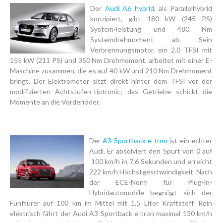
Der
Audi A6 hybrid
, als Parallelhybrid
konzipiert, gibt 180 kW (245 PS)
System-leistung und 480 Nm
Systemdrehmoment ab. Sein
Verbrennungsmotor, ein 2.0 TFSI mit
155 kW (211 PS) und 350 Nm Drehmoment, arbeitet mit einer E-
Maschine zusammen, die es auf 40 kW und 210 Nm Drehmoment
bringt. Der Elektromotor sitzt direkt hinter dem TFSI vor der
modifizierten Achtstufen-tiptronic; das Getriebe schickt die
Momente an die Vorderräder.
Der
A3 Sportback e-tron
ist ein echter
Audi. Er absolviert den Spurt von 0 auf
100 km/h in 7,6 Sekunden und erreicht
222 km/h Höchstgeschwindigkeit. Nach
der ECE-Norm für Plug-in-
Hybridautomobile begnügt sich der
Fünftürer auf 100 km im Mittel mit 1,5 Liter Kraftstoff. Rein
elektrisch fährt der Audi A3 Sportback e-tron maximal 130 km/h