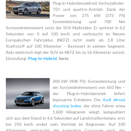
Plug-in-Hybridmodell mit Sechszylinder-
TDI und quattro-Antrieb. Dank der
Power von 275 kW (373 PS)
Systemleistung und 700 Nm
Systemdrehmoment setzt der SUV Maßstäbe: Er sprintet in 6,2
Sekunden von 0 auf 100 km/h und verbraucht im Neuen
Europäischen Fahrzyklus (NEFZ) nicht mehr als 1,8 Liter
Kraftstoff auf 100 Kilometer – Bestwert in seinem Segment.
Rein elektrisch legt der SUV im NEFZ bis zu 56 Kilometer zurück.
Einstufung:
Plug-In-Hybrid
,
Serie
300 kW (408 PS) Systemleistung und
ein Systemdrehmoment von 650 Nm –
der Plug-in-Hybridantrieb liefert
imposante Eckdaten. Der
Audi allroad
shooting brake
, der ohne Fahrer etwa
1.600 Kilogramm wiegt, katapultiert
sich aus dem Stand in 4,6 Sekunden auf Landstraßentempo, erst
bei 250 km/h endet sein Vortrieb im Begrenzer. Auf 100
Kilometern verbraucht der kompakte Crossover nach der