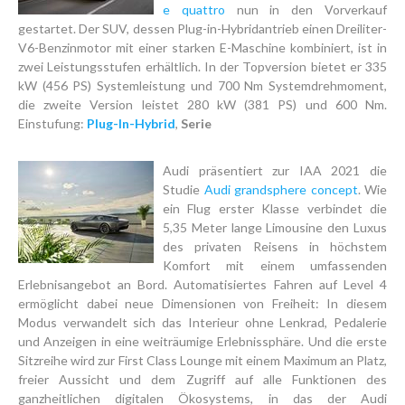
e quattro
nun in den Vorverkauf
gestartet. Der SUV, dessen Plug-in-Hybridantrieb einen Dreiliter-
V6-Benzinmotor mit einer starken E-Maschine kombiniert, ist in
zwei Leistungsstufen erhältlich. In der Topversion bietet er 335
kW (456 PS) Systemleistung und 700 Nm Systemdrehmoment,
die zweite Version leistet 280 kW (381 PS) und 600 Nm.
Einstufung:
Plug-In-Hybrid
,
Serie
Audi präsentiert zur IAA 2021 die
Studie
Audi grandsphere concept
. Wie
ein Flug erster Klasse verbindet die
5,35 Meter lange Limousine den Luxus
des privaten Reisens in höchstem
Komfort mit einem umfassenden
Erlebnisangebot an Bord. Automatisiertes Fahren auf Level 4
ermöglicht dabei neue Dimensionen von Freiheit: In diesem
Modus verwandelt sich das Interieur ohne Lenkrad, Pedalerie
und Anzeigen in eine weiträumige Erlebnissphäre. Und die erste
Sitzreihe wird zur First Class Lounge mit einem Maximum an Platz,
freier Aussicht und dem Zugriff auf alle Funktionen des
ganzheitlichen digitalen Ökosystems, in das der Audi