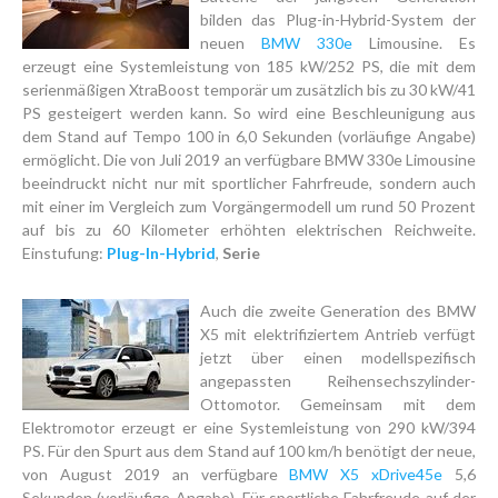
bilden das Plug-in-Hybrid-System der
neuen
BMW 330e
Limousine. Es
erzeugt eine Systemleistung von 185 kW/252 PS, die mit dem
serienmäßigen XtraBoost temporär um zusätzlich bis zu 30 kW/41
PS gesteigert werden kann. So wird eine Beschleunigung aus
dem Stand auf Tempo 100 in 6,0 Sekunden (vorläufige Angabe)
ermöglicht. Die von Juli 2019 an verfügbare BMW 330e Limousine
beeindruckt nicht nur mit sportlicher Fahrfreude, sondern auch
mit einer im Vergleich zum Vorgängermodell um rund 50 Prozent
auf bis zu 60 Kilometer erhöhten elektrischen Reichweite.
Einstufung:
Plug-In-Hybrid
,
Serie
Auch die zweite Generation des BMW
X5 mit elektrifiziertem Antrieb verfügt
jetzt über einen modellspezifisch
angepassten Reihensechszylinder-
Ottomotor. Gemeinsam mit dem
Elektromotor erzeugt er eine Systemleistung von 290 kW/394
PS. Für den Spurt aus dem Stand auf 100 km/h benötigt der neue,
von August 2019 an verfügbare
BMW X5 xDrive45e
5,6
Sekunden (vorläufige Angabe). Für sportliche Fahrfreude auf der