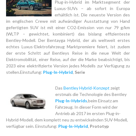
Plug-in-Hybrid im Marktsegment der
Luxus-SUVs – ab sofort in Europa
erhältlich ist. Die neueste Version des
im englischen Crewe mit aufwändiger Ausstattung von Hand
gefertigten SUV ist mit einer CO2‑Emission von nur 79 g/km
(WLTP – gewichtet, kombiniert) das bislang effizienteste
Bentley-Modell. Der Bentayga Hybrid, der als weltweit erstes
echtes Luxus-Elektrofahrzeug Marktpremiere feiert, ist zudem
der erste Schritt auf Bentleys Reise in die neue Welt der
Elektromobilität, einer Reise, auf der die Marke beabsichtigt, bis
2023 eine elektrifizierte Version jedes Modells zur Verfügung zu
stellen.Einstufung:
Plug-In-Hybrid
,
Serie
Das
Bentley Hybrid-Konzept
zeigt
erstmals die Technologie des Bentley
Plug-In-Hybrids
,beim Einsatz am
Fahrzeug. In dieser Form wird der
Antrieb ab 2017 im ersten Plug-in-
Hybrid-Modell, dem komplett neu zu entwickelnden SUV-Modell,
verfügbar sein. Einstufung:
Plug-In-Hybrid
,
Prototyp