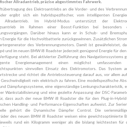
fischer Allradantrieb, präzise abgestimmtes Fahrwerk.
ftübertragung des Elektroantriebs an die Vorder- und des Verbrennu
äder ergibt sich ein hybridspezifischer, vom intelligenten Energ
er Allradantrieb. Im Hybrid-Modus unterstützt der Elektr
ngsantrieb im Rahmen einer Boost-Funktion bei besonders d
gungsvorgängen. Darüber hinaus kann er in Schub- und Bremspha
 Energie für die Hochvoltbatterie zurückgewinnen. Zusätzlichen Stro
artergenerator des Verbrennungsmotors. Damit ist gewährleistet, d
é und im neuen BMW i8 Roadster jederzeit genügend Energie für den 
Verfügung steht. Bei aktivierter Zielführung des Navigationssystems 
ligente Energiemanagement einen möglichst umfassenden
sichtspunkten sinnvollen Einsatz des Elektromotors. Das System an
tstrecke und richtet die Antriebssteuerung darauf aus, vor allem au
 Geschwindigkeit rein elektrisch zu fahren. Eine modellspezifische A
und Dämpfungssysteme, eine eigenständige Lenkungscharakteristik, ei
er Wankstabilisierung und eine gezielte Anpassung der DSC-Paramete
r, dass auch der neue BMW i8 Roadster die für den Plug-in-Hybri
tischen Handling- und Performance-Eigenschaften aufweist. Zur Serie
elle gehört die Dynamische Dämpfer Control. Die serienmäßig
lräder des neuen BMW i8 Roadster weisen eine gewichtsoptimierte B
jeweils rund ein Kilogramm weniger als die bislang leichtesten fü