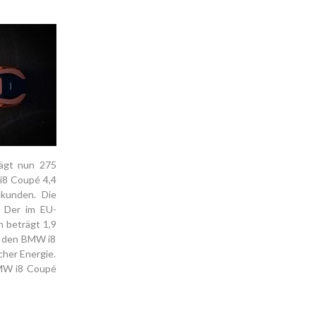
rägt nun 275
i8 Coupé 4,4
ekunden. Die
. Der im EU-
h beträgt 1,9
ür den BMW i8
cher Energie.
BMW i8 Coupé