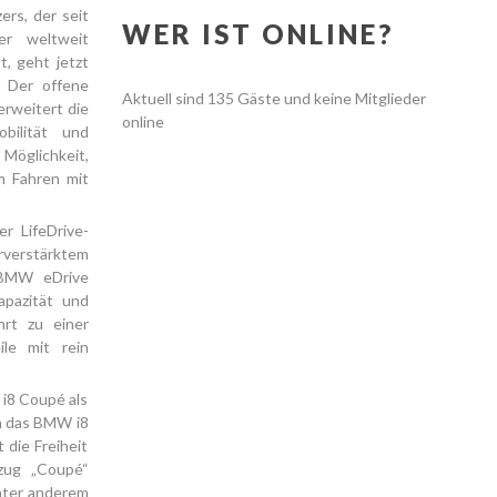
rs, der seit
WER IST ONLINE?
er weltweit
t, geht jetzt
 Der offene
Aktuell sind 135 Gäste und keine Mitglieder
erweitert die
online
obilität und
Möglichkeit,
m Fahren mit
r LifeDrive-
rverstärktem
e BMW eDrive
apazität und
hrt zu einer
le mit rein
i8 Coupé als
h das BMW i8
 die Freiheit
zug „Coupé“
nter anderem