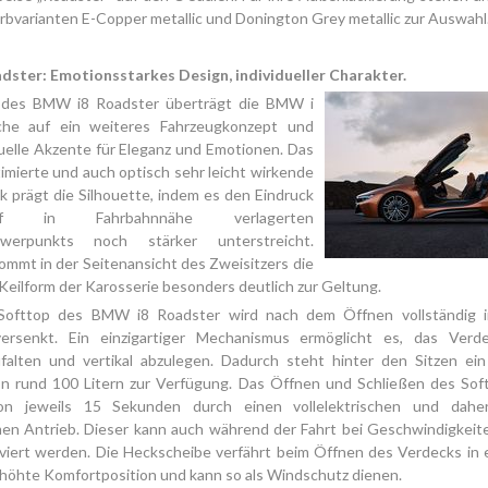
rbvarianten E-Copper metallic und Donington Grey metallic zur Auswahl
ster: Emotionsstarkes Design, individueller Charakter.
 des BMW i8 Roadster überträgt die BMW i
che auf ein weiteres Fahrzeugkonzept und
duelle Akzente für Eleganz und Emotionen. Das
mierte und auch optisch sehr leicht wirkende
k prägt die Silhouette, indem es den Eindruck
f in Fahrbahnnähe verlagerten
hwerpunkts noch stärker unterstreicht.
mmt in der Seitenansicht des Zweisitzers die
eilform der Karosserie besonders deutlich zur Geltung.
 Softtop des BMW i8 Roadster wird nach dem Öffnen vollständig 
ersenkt. Ein einzigartiger Mechanismus ermöglicht es, das Ver
alten und vertikal abzulegen. Dadurch steht hinter den Sitzen ein 
n rund 100 Litern zur Verfügung. Das Öffnen und Schließen des Soft
von jeweils 15 Sekunden durch einen vollelektrischen und dahe
en Antrieb. Dieser kann auch während der Fahrt bei Geschwindigkeite
iviert werden. Die Heckscheibe verfährt beim Öffnen des Verdecks in 
rhöhte Komfortposition und kann so als Windschutz dienen.