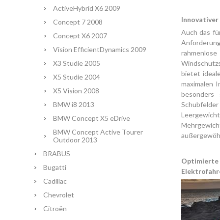
ActiveHybrid X6 2009
Innovativer
Concept 7 2008
Auch das fü
Concept X6 2007
Anforderung
Vision EfficientDynamics 2009
rahmenlos
X3 Studie 2005
Windschutzs
bietet ideal
X5 Studie 2004
maximalen I
X5 Vision 2008
besonders 
BMW i8 2013
Schubfelde
Leergewicht
BMW Concept X5 eDrive
Mehrgewich
BMW Concept Active Tourer
außergewöhn
Outdoor 2013
BRABUS
Optimierte
Bugatti
Elektrofahr
Cadillac
Chevrolet
Citroën