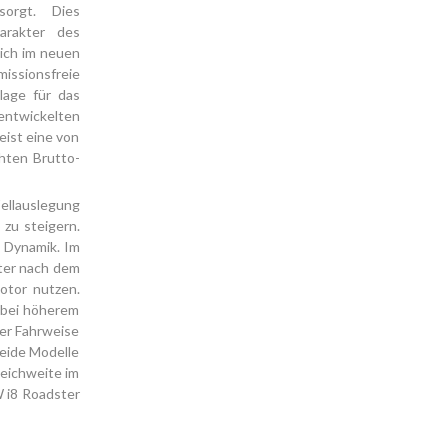
sorgt. Dies
arakter des
ich im neuen
issionsfreie
lage für das
 entwickelten
eist eine von
öhten Brutto-
llauslegung
zu steigern.
 Dynamik. Im
ter nach dem
otor nutzen.
 bei höherem
er Fahrweise
beide Modelle
Reichweite im
 i8 Roadster