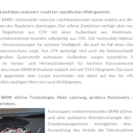
 Leichtbau reduziert roadster-spezifisches Mehrgewicht.
r BMW i Automobile typische Leichtbaukonzept wurde präzise auf die 
en des Roadsters übertragen. Der offene Zweisitzer verfügt über neu 
e Flügeltüren aus CFK mit einer Außenhaut aus Aluminium
cheibenrahmen besteht vollständig aus CFK. Der hochsolide Highte
e Voraussetzungen für extreme Steifigkeit, die auch im Fall eines Üb
nsassenschutz sorgt. Aus CFK gefertigt sind auch die Seitenschwelle
großen Querschnitt aufweisen. Außerdem sorgen zusätzliche 
r im Vorder- und Hinterachsbereich für höchste Karosseriesteif
 des neuen BMW i8 Roadster beläuft sich auf 1595 Kilogramm. Das kon
t gegenüber dem Coupé beschränkt sich damit auf den für off
lich niedrigen Wert von rund 60 Kilogramm.
 BMW eDrive Technologie: Mehr Leistung, größere Reichweite, i
erlebnis.
Konsequent weiterentwickelte BMW eDrive
und eine optimierte Betriebsstrategie des i
Energiemanagements ermöglichen eine 
Ausweit
ung des Anteils der Fahrsituation