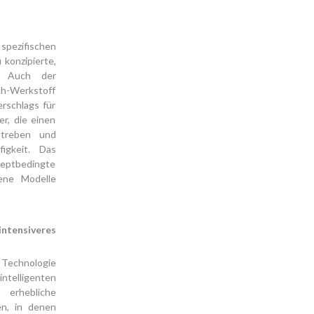
spezifischen
konzipierte,
. Auch der
ch-Werkstoff
erschlags für
r, die einen
Streben und
igkeit. Das
zeptbedingte
ene Modelle
ntensiveres
 Technologie
ntelligenten
erhebliche
en, in denen