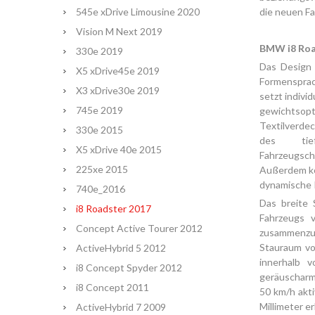
545e xDrive Limousine 2020
die neuen Fa
Vision M Next 2019
BMW i8 Road
330e 2019
Das Design
X5 xDrive45e 2019
Formenspra
X3 xDrive30e 2019
setzt indivi
745e 2019
gewichtsopti
Textilverdec
330e 2015
des tie
X5 xDrive 40e 2015
Fahrzeugsc
225xe 2015
Außerdem ko
dynamische K
740e_2016
Das breite
i8 Roadster 2017
Fahrzeugs v
Concept Active Tourer 2012
zusammenzuf
Stauraum vo
ActiveHybrid 5 2012
innerhalb 
i8 Concept Spyder 2012
geräuscharm
i8 Concept 2011
50 km/h akt
Millimeter e
ActiveHybrid 7 2009