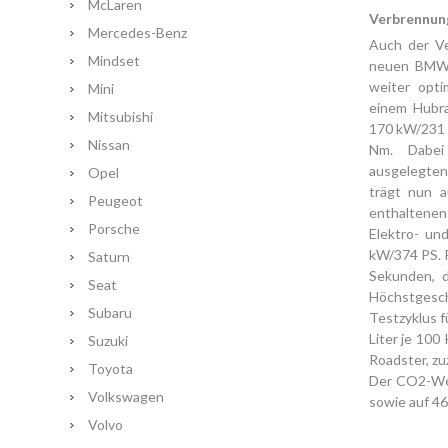
McLaren
Verbrennun
Mercedes-Benz
Auch der Ve
Mindset
neuen BMW 
weiter opti
Mini
einem Hubra
Mitsubishi
170 kW/231 
Nissan
Nm. Dabei
ausgelegten
Opel
trägt nun a
Peugeot
enthaltene
Porsche
Elektro- un
kW/374 PS. 
Saturn
Sekunden, d
Seat
Höchstgesch
Subaru
Testzyklus f
Liter je 100
Suzuki
Roadster, zu
Toyota
Der CO2-Wer
Volkswagen
so
wie auf 4
Volvo