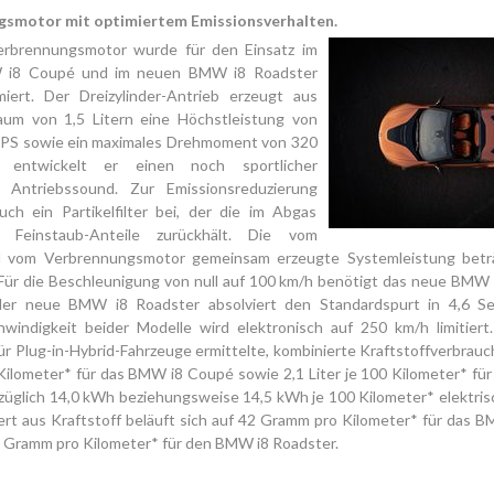
gsmotor mit optimiertem Emissionsverhalten.
rbrennungsmotor wurde für den Einsatz im
i8 Coupé und im neuen BMW i8 Roadster
miert. Der Dreizylinder-Antrieb erzeugt aus
um von 1,5 Litern eine Höchstleistung von
PS sowie ein maximales Drehmoment von 320
 entwickelt er einen noch sportlicher
 Antriebssound. Zur Emissionsreduzierung
uch ein Partikelfilter bei, der die im Abgas
n Feinstaub-Anteile zurückhält. Die vom
d vom Verbrennungsmotor gemeinsam erzeugte Systemleistung bet
Für die Besc
hleunigung von null auf 100 km/h benötigt das neue BMW 
er neue BMW i8 Roadster absolviert den Standardspurt in 4,6 S
windigkeit beider Modelle wird elektronisch auf 250 km/h limitiert
ür Plug-in-Hybrid-Fahrzeuge ermittelte, kombinierte Kraftstoffverbrauc
 Kilometer* für das BMW i8 Coupé sowie 2,1 Liter je 100 Kilometer* f
züglich 14,0 kWh beziehungsweise 14,5 kWh je 100 Kilometer* elektris
t aus Kraftstoff beläuft sich auf 42 Gramm pro Kilometer* für das 
6 Gramm pro Kilometer* für den BMW i8 Roadster.