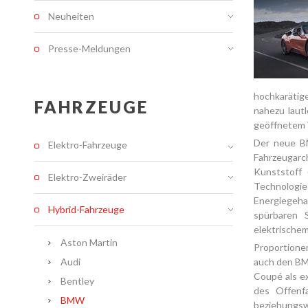
Neuheiten
Presse-Meldungen
hochkarätig
FAHRZEUGE
nahezu laut
geöffnetem 
Der neue BM
Elektro-Fahrzeuge
Fahrzeugarc
Kunststoff 
Elektro-Zweiräder
Technologie
Energiegeha
Hybrid-Fahrzeuge
spürbaren 
elektrischem
Aston Martin
Proportione
Audi
auch den BM
Coupé als ex
Bentley
des Offenf
BMW
beziehungsw