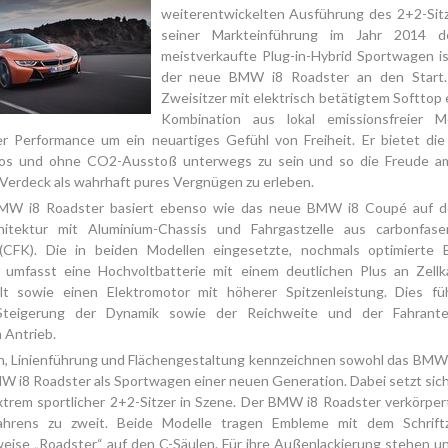
weiterentwickelten Ausführung des 2+2-Sitze
seiner Markteinführung im Jahr 2014 d
meistverkaufte Plug-in-Hybrid Sportwagen is
der neue BMW i8 Roadster an den Start.
Zweisitzer mit elektrisch betätigtem Softtop 
Kombination aus lokal emissionsfreier M
er Performance um ein neuartiges Gefühl von Freiheit. Er bietet die 
los und ohne CO2-Ausstoß unterwegs zu sein und so die Freude a
Verdeck als wahrhaft pures Vergnügen zu erleben.
W i8 Roadster basiert ebenso wie das neue BMW i8 Coupé auf de
hitektur mit Aluminium-Chassis und Fahrgastzelle aus carbonfase
(CFK). Die in beiden Modellen eingesetzte, nochmals optimiert
 umfasst eine Hochvoltbatterie mit einem deutlichen Plus an Zellk
lt sowie einen Elektromotor mit höherer Spitzenleistung. Dies fü
Steigerung der Dynamik sowie der Reichweite und der Fahrantei
 Antrieb.
n, Linienführung und Flächengestaltung kennzeichnen sowohl das BMW 
W i8 Roadster als Sportwagen einer neuen Generation. Dabei setzt sic
trem sportlicher 2+2-Sitzer in Szene. Der BMW i8 Roadster verkörpert
ahrens zu zweit. Beide Modelle tragen Embleme mit dem Schrift
eise „Roadster“ auf den C-Säulen. Für ihre Außenlackierung stehen u