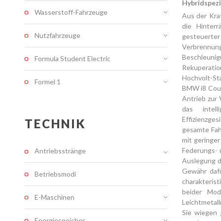
Hybridspezi
Wasserstoff-Fahrzeuge
Aus der Kra
die Hinterr
Nutzfahrzeuge
gesteuert
Verbrennu
Beschleuni
Formula Student Electric
Rekuperation
Hochvolt-St
Formel 1
BMW i8 Coup
Antrieb zur 
das intel
Effizienzge
TECHNIK
gesamte Fahr
mit geringer
Federungs- 
Antriebsstränge
Auslegung d
Gewähr dafü
Betriebsmodi
charakteris
beider Mod
E-Maschinen
Leichtmetal
Sie wiegen 
Energiespeicher