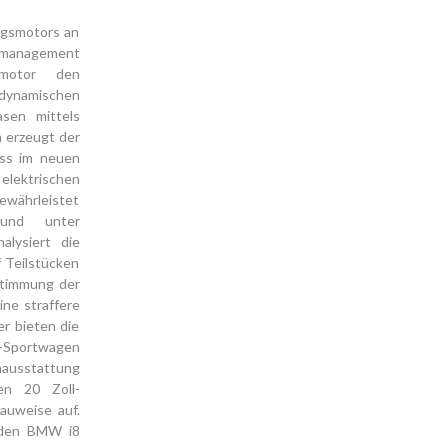
ngsmotors an
iemanagement
omotor den
ynamischen
sen mittels
m erzeugt der
ass im neuen
elektrischen
gewährleistet
 und unter
alysiert die
f Teilstücken
bstimmung der
ne straffere
r bieten die
d-Sportwagen
nausstattung
en 20 Zoll-
auweise auf.
r den BMW i8