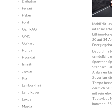
Daihatsu
Ferrari
Fisker
Ford
Mobilität u
intensiviert
GETRAG
Lithium-Ione
GMC
20 auf 34 Ah
Guigaro
Energiegehal
Honda
Dadurch st
ermöglicht 
Hyundai
Spontane Sp
Infiniti
Standard-Fa
Jaguar
Anfahren bi
Zuvor lag d
Kia
Tempo bezie
Lamborghini
deutlich häu
Land Rover
mit rein ele
Testzyklus 
Lexus
kommt auf 53
Mazda