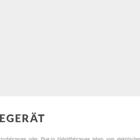
EGERÄT
ektrofahrzeuge oder Plug-In Hybridfahrzeuge leben vom elektrisch