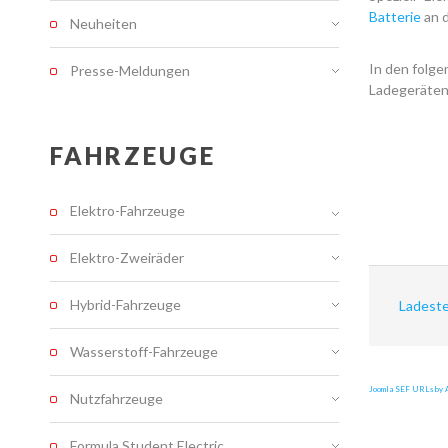
Batterie
an 
Neuheiten
In den folge
Presse-Meldungen
Ladegeräten
FAHRZEUGE
Elektro-Fahrzeuge
Elektro-Zweiräder
Hybrid-Fahrzeuge
Ladeste
Wasserstoff-Fahrzeuge
Joomla SEF URLs by A
Nutzfahrzeuge
Formula Student Electric