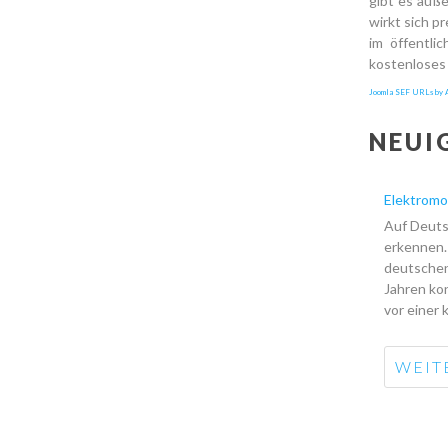
gibt es auß
wirkt sich p
im öffentli
kostenloses
Joomla SEF URLs by A
NEUI
Elektromo
Auf Deutsc
erkennen. 
deutschen
Jahren ko
vor einer 
WEITE