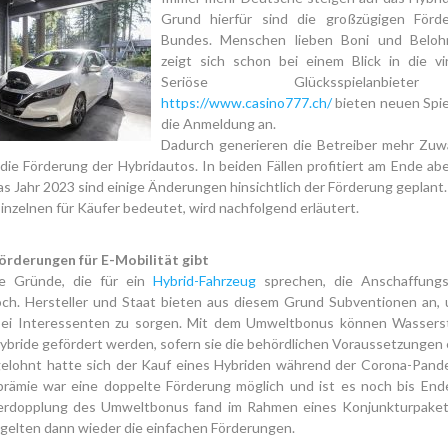
Grund hierfür sind die großzügigen Förd
Bundes. Menschen lieben Boni und Beloh
zeigt sich schon bei einem Blick in die vir
Seriöse Glücksspielanbie
https://www.casino777.ch/
bieten neuen Spie
die Anmeldung an.
Dadurch generieren die Betreiber mehr Zuwa
 die Förderung der Hybridautos. In beiden Fällen profitiert am Ende ab
das Jahr 2023 sind einige Änderungen hinsichtlich der Förderung geplant
inzelnen für Käufer bedeutet, wird nachfolgend erläutert.
rderungen für E-Mobilität gibt
le Gründe, die für ein
Hybrid-Fahrzeug
sprechen, die Anschaffungs
hoch. Hersteller und Staat bieten aus diesem Grund Subventionen an, 
bei Interessenten zu sorgen. Mit dem Umweltbonus können Wasserst
bride gefördert werden, sofern sie die behördlichen Voraussetzungen e
elohnt hatte sich der Kauf eines Hybriden während der Corona-Pande
prämie war eine doppelte Förderung möglich und ist es noch bis End
erdopplung des Umweltbonus fand im Rahmen eines Konjunkturpaket
gelten dann wieder die einfachen Förderungen.