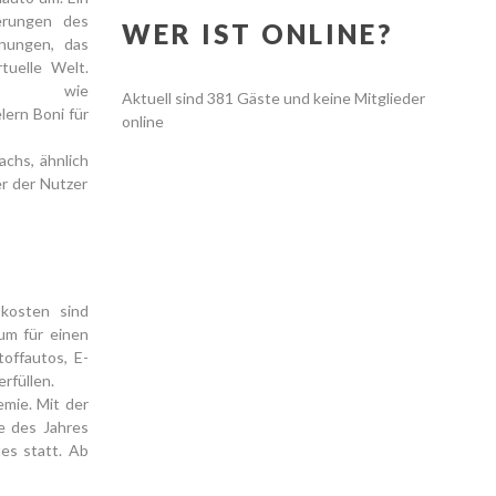
erungen des
WER IST ONLINE?
nungen, das
tuelle Welt.
ter wie
Aktuell sind 381 Gäste und keine Mitglieder
lern Boni für
online
chs, ähnlich
er der Nutzer
.
kosten sind
um für einen
offautos, E-
rfüllen.
mie. Mit der
e des Jahres
es statt. Ab