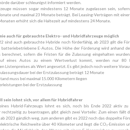
örde darüber schleunigst informiert werden.
rzeuge müssen sogar mindestens 12 Monate zugelassen sein, sofern 
onate und maximal 23 Monate beträgt. Bei Leasing-Verträgen mit einer
Monaten erhöht sich die Haltezeit auf mindestens 24 Monate.
e auch für gebrauchte Elektro- und Hybridfahrzeuge möglich
2 sind auch gebrauchte Hybride noch förderfähig, ab 2023 gilt die F
r batteriebetriebene E-Autos. Die Höhe der Förderung wird anhand d
s berechnet, sofern die Fristen für die Zulassung eingehalten wurden
auf eines Autos zu einem Wertverlust kommt, werden nur 80 
en Listenpreises als Wert angesetzt. Es gibt jedoch noch weitere Vora
Zulassungsdauer bei der Erstzulassung beträgt 12 Monate
tand muss bei maximal 15.000 Kilometern liegen
erleistungen bei der Erstzulassung
ll sein lohnt sich, vor allem für Hybridfahrer
eines Hybrid-Fahrzeugs lohnt es sich, noch bis Ende 2022 aktiv zu
 rechtzeitig zu beantragen, gibt gleich zwei Vorteile: Zum einen fällt 
 ab 2023 gänzlich weg, zum anderen gibt es 2022 noch das doppelte För
elektrische Reichweite über 40 Kilometer und liegt die CO₂-Emission u