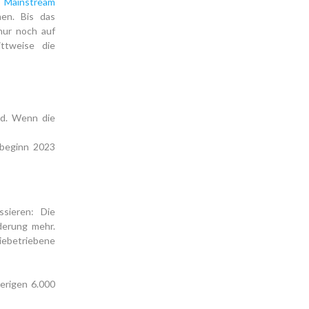
m Mainstream
en. Bis das
nur noch auf
ittweise die
rd. Wenn die
sbeginn 2023
ssieren: Die
derung mehr.
riebetriebene
herigen 6.000