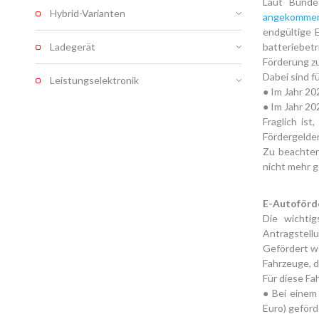
Laut Bunde
Hybrid-Varianten
angekomme
endgültige 
Ladegerät
batteriebet
Förderung 
Dabei sind 
Leistungselektronik
● Im Jahr 20
● Im Jahr 20
Fraglich is
Fördergelder
Zu beachten
nicht mehr g
E-Autoförd
Die wichtig
Antragstell
Gefördert we
Fahrzeuge, d
Für diese Fa
● Bei einem 
Euro) geförd