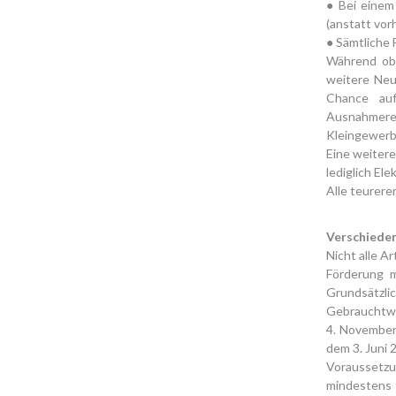
● Bei einem
(anstatt vor
● Sämtliche 
Während obi
weitere Neu
Chance au
Ausnahmer
Kleingewerb
Eine weiter
lediglich El
Alle teurer
Verschiede
Nicht alle A
Förderung 
Grundsätzli
Gebrauchtwa
4. November
dem 3. Juni 2
Voraussetzu
mindestens f