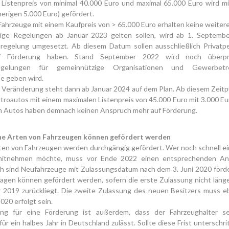
 Listenpreis von minimal 40.000 Euro und maximal 65.000 Euro wird mi
herigen 5.000 Euro) gefördert.
Fahrzeuge mit einem Kaufpreis von > 65.000 Euro erhalten keine weiter
ge Regelungen ab Januar 2023 gelten sollen, wird ab 1. Septemb
regelung umgesetzt. Ab diesem Datum sollen ausschließlich Privatp
f Förderung haben. Stand September 2022 wird noch überpr
egelungen für gemeinnützige Organisationen und Gewerbetr
e geben wird.
e Veränderung steht dann ab Januar 2024 auf dem Plan. Ab diesem Zeit
ektroautos mit einem maximalen Listenpreis von 45.000 Euro mit 3.000 Eu
en Autos haben demnach keinen Anspruch mehr auf Förderung.
ne Arten von Fahrzeugen können gefördert werden
rten von Fahrzeugen werden durchgängig gefördert. Wer noch schnell ein
mitnehmen möchte, muss vor Ende 2022 einen entsprechenden Antr
ch sind Neufahrzeuge mit Zulassungsdatum nach dem 3. Juni 2020 förde
gen können gefördert werden, sofern die erste Zulassung nicht länger
 2019 zurückliegt. Die zweite Zulassung des neuen Besitzers muss eb
020 erfolgt sein.
ng für eine Förderung ist außerdem, dass der Fahrzeughalter s
ür ein halbes Jahr in Deutschland zulässt. Sollte diese Frist unterschr