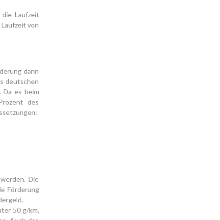
die Laufzeit
 Laufzeit von
örderung dann
es deutschen
. Da es beim
Prozent des
ussetzungen:
 werden. Die
die Förderung
dergeld.
nter 50 g/km,