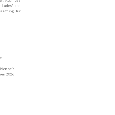
en. Auch das
en Ladesäulen
ssetzung für
 zu
n
hlen seit
ehen 2026