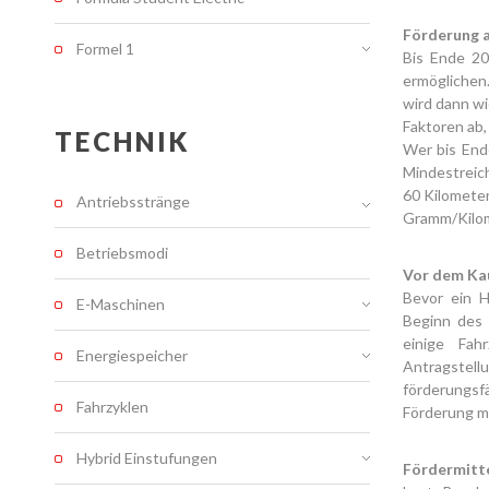
Förderung a
Formel 1
Bis Ende 20
ermöglichen
wird dann wi
Faktoren ab,
TECHNIK
Wer bis End
Mindestreich
60 Kilometer
Antriebsstränge
Gramm/Kilom
Betriebsmodi
Vor dem Kau
Bevor ein H
E-Maschinen
Beginn des 
einige Fa
Energiespeicher
Antragstel
förderungsf
Fahrzyklen
Förderung m
Hybrid Einstufungen
Fördermitte