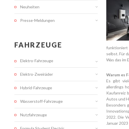
Neuheiten
Presse-Meldungen
FAHRZEUGE
funktioniert
selbst. Für 
Was das im E
Elektro-Fahrzeuge
Elektro-Zweiräder
Warum es Fö
Es gibt vie
allerdings 
Hybrid-Fahrzeuge
Kaufanreiz 
Autos und Hy
Wasserstoff-Fahrzeuge
Besonders g
Innovations
Nutzfahrzeuge
2022. Die V
Januar 2023 
Formula Student Electric