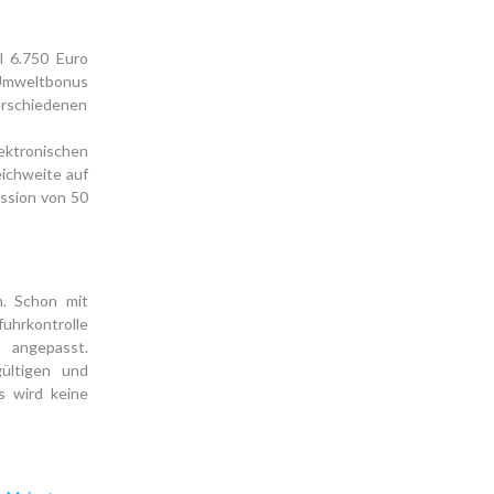
l 6.750 Euro
 Umweltbonus
verschiedenen
ektronischen
eichweite auf
ission von 50
n. Schon mit
uhrkontrolle
angepasst.
ültigen und
s wird keine