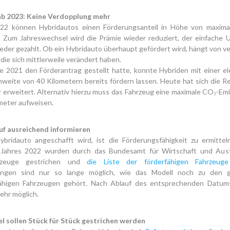
b 2023: Keine Verdopplung mehr
22 können Hybridautos einen Förderungsanteil in Höhe von maxima
. Zum Jahreswechsel wird die Prämie wieder reduziert, der einfache
eder gezahlt. Ob ein Hybridauto überhaupt gefördert wird, hängt von 
 die sich mittlerweile verändert haben.
e 2021 den Förderantrag gestellt hatte, konnte Hybriden mit einer el
weite von 40 Kilometern bereits fördern lassen. Heute hat sich die R
 erweitert. Alternativ hierzu muss das Fahrzeug eine maximale CO₂-Em
eter aufweisen.
f ausreichend informieren
ybridauto angeschafft wird, ist die Förderungsfähigkeit zu ermittel
Jahres 2022 wurden durch das Bundesamt für Wirtschaft und Ausf
hrzeuge gestrichen und
die Liste der förderfähigen Fahrzeuge
lungen sind nur so lange möglich, wie das Modell noch zu den g
ähigen Fahrzeugen gehört. Nach Ablauf des entsprechenden Datum
ehr möglich.
l sollen Stück für Stück gestrichen werden