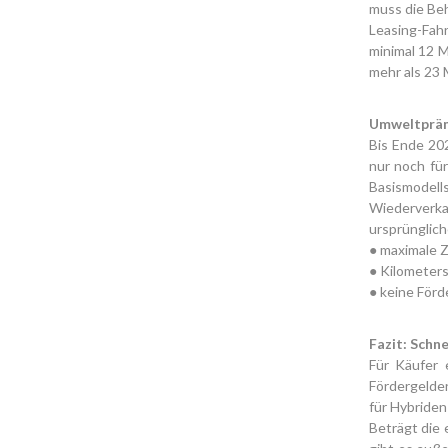
muss die Beh
Leasing-Fah
minimal 12 M
mehr als 23 
Umweltprämi
Bis Ende 202
nur noch fü
Basismodell
Wiederverk
ursprünglich
● maximale 
● Kilometers
● keine Förd
Fazit: Schne
Für Käufer 
Fördergelder
für Hybriden
Beträgt die 