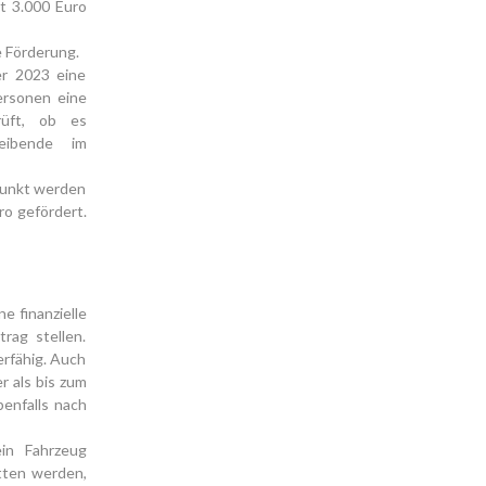
t 3.000 Euro
e Förderung.
er 2023 eine
ersonen eine
üft, ob es
eibende im
punkt werden
ro gefördert.
e finanzielle
ag stellen.
rfähig. Auch
 als bis zum
enfalls nach
ein Fahrzeug
itten werden,