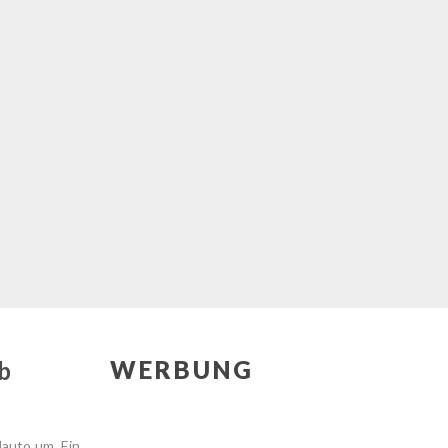
WERBUNG
b
auto um. Ein