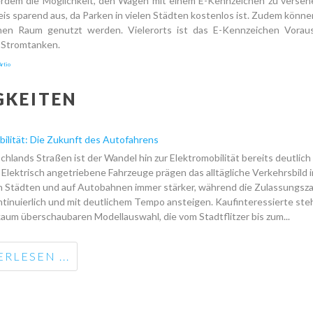
erdem die Möglichkeit, den Wagen mit einem E-Kennzeichen zu verseh
reis sparend aus, da Parken in vielen Städten kostenlos ist. Zudem könn
chen Raum genutzt werden. Vielerorts ist das E-Kennzeichen Vorau
 Stromtanken.
rtio
GKEITEN
bilität: Die Zukunft des Autofahrens
hlands Straßen ist der Wandel hin zur Elektromobilität bereits deutlich
Elektrisch angetriebene Fahrzeuge prägen das alltägliche Verkehrsbild i
 Städten und auf Autobahnen immer stärker, während die Zulassungsza
ntinuierlich und mit deutlichem Tempo ansteigen. Kaufinteressierte st
kaum überschaubaren Modellauswahl, die vom Stadtflitzer bis zum...
RLESEN ...