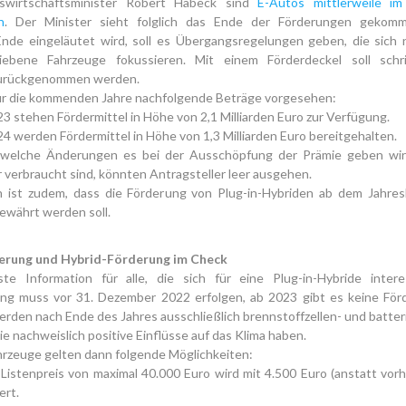
swirtschaftsminister Robert Habeck sind
E-Autos mittlerweile i
n
. Der Minister sieht folglich das Ende der Förderungen gekomm
Ende eingeläutet wird, soll es Übergangsregelungen geben, die sich 
riebene Fahrzeuge fokussieren. Mit einem Förderdeckel soll schr
zurückgenommen werden.
für die kommenden Jahre nachfolgende Beträge vorgesehen:
23 stehen Fördermittel in Höhe von 2,1 Milliarden Euro zur Verfügung.
24 werden Fördermittel in Höhe von 1,3 Milliarden Euro bereitgehalten.
t, welche Änderungen es bei der Ausschöpfung der Prämie geben wi
 verbraucht sind, könnten Antragsteller leer ausgehen.
 ist zudem, dass die Förderung von Plug-in-Hybriden ab dem Jahre
ewährt werden soll.
erung und Hybrid-Förderung im Check
ste Information für alle, die sich für eine Plug-in-Hybride intere
ung muss vor 31. Dezember 2022 erfolgen, ab 2023 gibt es keine För
rden nach Ende des Jahres ausschließlich brennstoffzellen- und batte
ie nachweislich positive Einflüsse auf das Klima haben.
hrzeuge gelten dann folgende Möglichkeiten:
Listenpreis von maximal 40.000 Euro wird mit 4.500 Euro (anstatt vor
ert.