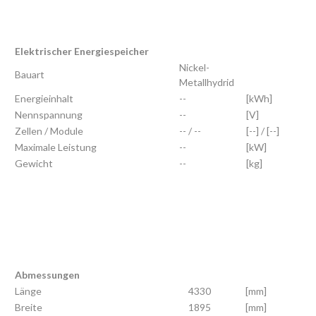
Elektrischer Energiespeicher
Nickel-
Bauart
Metallhydrid
Energieinhalt
--
[kWh]
Nennspannung
--
[V]
Zellen / Module
-- / --
[--] / [--]
Maximale Leistung
--
[kW]
Gewicht
--
[kg]
Abmessungen
Länge
4330
[mm]
Breite
1895
[mm]