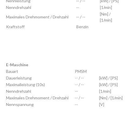
Nennleistung
-- / --
[kW] / [PS]
Nenndrehzahl
--
[1/min]
[Nm] /
Maximales Drehmoment / Drehzahl
-- / --
[1/min]
Kraftstoff
Benzin
E-Maschine
Bauart
PMSM
Dauerleistung
-- / --
[kW] / [PS]
Maximalleistung (10s)
-- / --
[kW] / [PS]
Nenndrehzahl
--
[1/min]
Maximales Drehmoment / Drehzahl
-- / --
[Nm] / [1/min]
Nennspannung
--
[V]