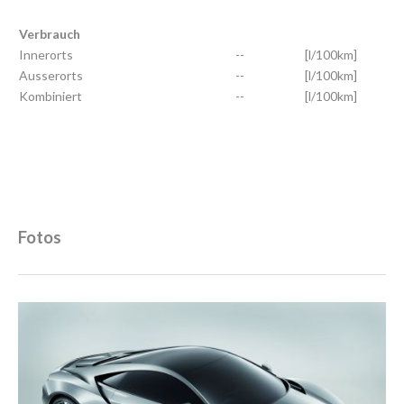
Verbrauch
Innerorts
--
[l/100km]
Ausserorts
--
[l/100km]
Kombiniert
--
[l/100km]
Fotos