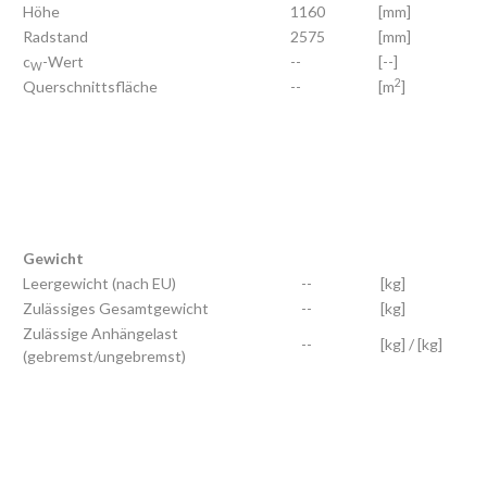
Höhe
1160
[mm]
Radstand
2575
[mm]
c
-Wert
--
[--]
W
2
Querschnittsfläche
--
[m
]
Gewicht
Leergewicht (nach EU)
--
[kg]
Zulässiges Gesamtgewicht
--
[kg]
Zulässige Anhängelast
--
[kg] / [kg]
(gebremst/ungebremst)