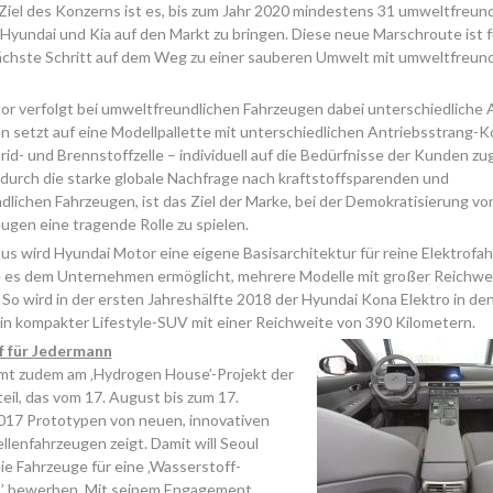
Ziel des Konzerns ist es, bis zum Jahr 2020 mindestens 31 umweltfreund
Hyundai und Kia auf den Markt zu bringen. Diese neue Marschroute ist 
ächste Schritt auf dem Weg zu einer sauberen Umwelt mit umweltfreund
r verfolgt bei umweltfreundlichen Fahrzeugen dabei unterschiedliche 
setzt auf eine Modellpallette mit unterschiedlichen Antriebsstrang-
brid- und Brennstoffzelle – individuell auf die Bedürfnisse der Kunden z
urch die starke globale Nachfrage nach kraftstoffsparenden und
lichen Fahrzeugen, ist das Ziel der Marke, bei der Demokratisierung vo
ugen eine tragende Rolle zu spielen.
us wird Hyundai Motor eine eigene Basisarchitektur für reine Elektrofa
e es dem Unternehmen ermöglicht, mehrere Modelle mit großer Reichwe
 So wird in der ersten Jahreshälfte 2018 der Hyundai Kona Elektro in de
in kompakter Lifestyle-SUV mit einer Reichweite von 390 Kilometern.
f für Jedermann
mt zudem am ‚Hydrogen House’-Projekt der
teil, das vom 17. August bis zum 17.
17 Prototypen von neuen, innovativen
llenfahrzeugen zeigt. Damit will Seoul
ie Fahrzeuge für eine ‚Wasserstoff-
t’ bewerben. Mit seinem Engagement