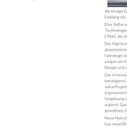
die einzige 
Einklang mit 
Eine Reihe v
Technologien
Effekt, der e
Der Hightech
akzentuieren
Fahrzeugs wi
sorgen sie f
Design und e
Der Innenrau
beruhigend. 
zukunftsger
ergonomisch
Umgebung und
ergänzt. Das
gewebtem Sto
Neue Marsch
Das neue Mod