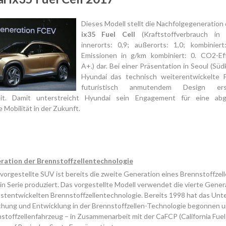
Dieses Modell stellt die Nachfolgegeneration
ix35 Fuel Cell
(Kraftstoffverbrauch in
innerorts: 0,9; außerorts: 1,0; kombinier
Emissionen in g/km kombiniert: 0. CO2-Effi
A+.) dar. Bei einer Präsentation in Seoul (Süd
Hyundai das technisch weiterentwickelte 
futuristisch anmutendem Design er
keit. Damit unterstreicht Hyundai sein Engagement für eine abg
 Mobilität in der Zukunft.
ration der Brennstoffzellentechnologie
 vorgestellte SUV ist bereits die zweite Generation eines Brennstoffzel
in Serie produziert. Das vorgestellte Modell verwendet die vierte Gener
bstentwickelten Brennstoffzellentechnologie. Bereits 1998 hat das Un
chung und Entwicklung in der Brennstoffzellen-Technologie begonnen u
stoffzellenfahrzeug – in Zusammenarbeit mit der CaFCP (California Fuel