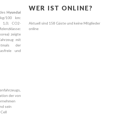
WER IST ONLINE?
 des
Hyundai
 kg/100 km:
t: 1,0; CO2-
Aktuell sind 158 Gäste und keine Mitglieder
zienzklasse:
online
korea) zeigte
Fahrzeug mit
stmals der
asfreie und
lenfahrzeugs,
ation der von
ternehmen
nd sein
 Cell