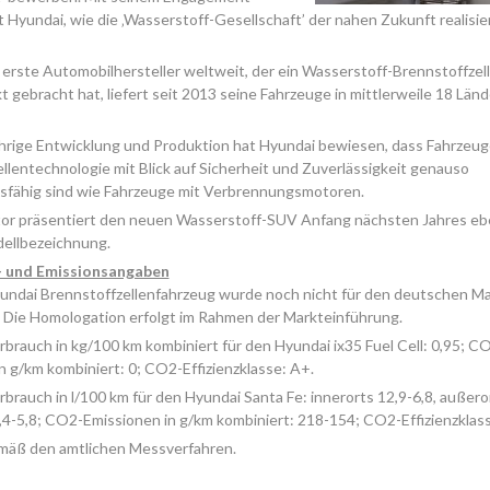
 Hyundai, wie die ‚Wasserstoff-Gesellschaft’ der nahen Zukunft realisi
 erste Automobilhersteller weltweit, der ein Wasserstoff-Brennstoffzel
t gebracht hat, liefert seit 2013 seine Fahrzeuge in mittlerweile 18 Län
hrige Entwicklung und Produktion hat Hyundai bewiesen, dass Fahrzeug
llentechnologie mit Blick auf Sicherheit und Zuverlässigkeit genauso
fähig sind wie Fahrzeuge mit Verbrennungsmotoren.
or präsentiert den neuen Wasserstoff-SUV Anfang nächsten Jahres eb
odellbezeichnung.
- und Emissionsangaben
undai Brennstoffzellenfahrzeug wurde noch nicht für den deutschen Ma
 Die Homologation erfolgt im Rahmen der Markteinführung.
rbrauch in kg/100 km kombiniert für den Hyundai ix35 Fuel Cell: 0,95; C
n g/km kombiniert: 0; CO2-Effizienzklasse: A+.
rbrauch in l/100 km für den Hyundai Santa Fe: innerorts 12,9-6,8, außeror
,4-5,8; CO2-Emissionen in g/km kombiniert: 218-154; CO2-Effizienzklass
äß den amtlichen Messverfahren.