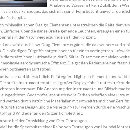
Analogie zu Wasser ist kein Zufall, denn Wa
Emission des Fahrzeugs, das sich mit seiner Form betont umweltfreundlic
der Natur gibt.
on minimalistischen Design-Elementen unterstreichen die Reife der ve
. Einfache, über die ganze Breite gehende Leuchten, erzeugen einen fu
benfalls in der Natur wiederzufinden ist: der Horizont.
-Look wird durch Low-Drag-Elemente ergänzt, die das saubere und ruh
. Die bündigen Türgriffe sorgen ebenso für einen verringerten Luftwid
e die zusätzlichen Luftkanäle in der D-Säule. Zusammen mit vielen weite
ür maximale aerodynamische Effizienz. Die großen Räder vereinen faszin
inen optimierten Luftstrom.
m ist klar und übersichtlich. Er integriert Hightech-Elemente und wirkt i
Die breite Instrumententafel mit großer Displayeinheit unterstreicht d
ichteten Innenraum. Die Anordnung der Instrumente und Bildschirme is
 ausgerichtet. Gedämpfte, anspruchsvolle Farben schaffen eine ultra-
 werden durch natürliche Materialien mit umweltfreundlicher Zertifiz
 futuristische Design und die Nähe zur Natur werden durch eine Mischu
ff und Wildleder an den Sitzen komplettiert.
route bei der Entwicklung von Öko-Fahrzeugen
ell ist die Speerspitze einer Reihe von Fahrzeugen von Hyundai Motor 