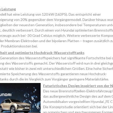
 Leistung
ell hat eine Leistung von 120 kW (163PS). Das entspricht einer
eigerung von 20% gegenüber dem Vorgängermodell. Darüber hinaus wur
higkeiten der neuesten Generation, insbesondere bei Temperaturen unt
, deutlich verbessert. Durch einen von Hyundai optimierten Brennstoffst
hrzeugs auch bei -30 Grad Celsius möglich. Weitere verbesserte Kompo
r Membran-Elektroden und der bipolaren Platten – tragen zusätzlich z
 Produktionskosten bei.
rheit und optimierte Hochdruck-Wasserstofftanks
Generation des Wasserstoffspeichers hat signifikante Fortschritte bei
g des Wasserstoffs gemacht. Der Wasserstoff wird nun in drei gleich
statt wie bisher in zwei mit unterschiedlichen Größen. Eine hohe Sicher
imierte Speicherung des Wasserstoffs garantieren neue Hochdruck-
anks durch die im Vergleich zum Vorgänger geringere Materialstärke.
Futuristisches Design inspiriert von der 
Das neue Brennstoffzellen-Elektrofahrzeug l
das außergewöhnliche Design des auf dem 
Automobilsalon vorgestellten Hyundai „FE C
Die Konzeptstudie orientiert sich bei der Li
an organischen und geschwungenen Formen