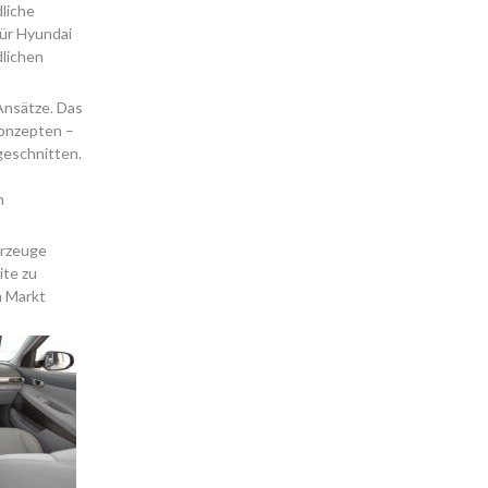
liche
für Hyundai
lichen
Ansätze. Das
Konzepten –
ugeschnitten.
n
hrzeuge
ite zu
n Markt