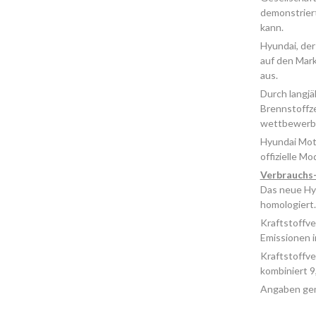
demonstriert
kann.
Hyundai, der
auf den Mark
aus.
Durch langjä
Brennstoffze
wettbewerbs
Hyundai Mot
offizielle M
Verbrauchs
Das neue Hy
homologiert.
Kraftstoffve
Emissionen i
Kraftstoffve
kombiniert 9
Angaben gem