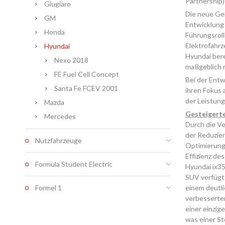
Partnership)
Giugiaro
Die neue Gen
GM
Entwicklung
Honda
Führungsroll
Elektrofahrz
Hyundai
Hyundai ber
Nexo 2018
maßgeblich m
FE Fuel Cell Concept
Bei der Entw
Santa Fe FCEV 2001
ihren Fokus 
der Leistung
Mazda
Gesteigerte
Mercedes
Durch die Ve
der Reduzie
Nutzfahrzeuge
Optimierung
Effizienz de
Formula Student Electric
Hyundai ix35
SUV verfügt
Formel 1
einem deutli
verbesserten
einer einzig
was einer St