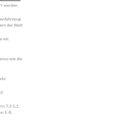
ert werden
lenfahrzeug
dern der Welt
e mit
enso wie die
rkt
O2-
ts 7,3-5,1,
e: E-B.