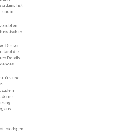
sserdampf ist
h und im
rwendeten
turistischen
ige Design
erstand des
ren Details
ierendes
ntuitiv und
en
t zudem
moderne
ierung
ng aus
mit niedrigen