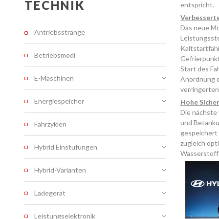
TECHNIK
entspricht.
Verbesserte
Das neue Mod
Antriebsstränge
Leistungsst
Kaltstartfä
Betriebsmodi
Gefrierpunkt
Start des Fa
E-Maschinen
Anordnung de
verringerten
Energiespeicher
Hohe Siche
Die nächste 
und Betankun
Fahrzyklen
gespeichert 
zugleich opt
Hybrid Einstufungen
Wasserstofft
Hybrid-Varianten
Ladegerät
Leistungselektronik