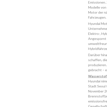
Emissionen. 
Modelle von 
Motor der n
Fahrzeugen.
Hyundai Moto
Unternehmen 
Elektro-, Hy
Angespornt d
umweltfreund
Hybridfahrze
Darüber hina
schaffen, di
produzieren.
gebracht – e
Wasserstof
Hyundai nim
Stadt Seoul 
November 20
Brennstoffze
emissionsfre
Gesellschaf