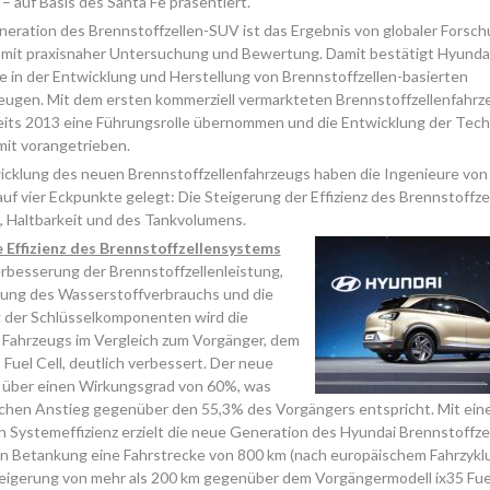
 – auf Basis des Santa Fe präsentiert.
eration des Brennstoffzellen-SUV ist das Ergebnis von globaler Forsch
 mit praxisnaher Untersuchung und Bewertung. Damit bestätigt Hyundai
e in der Entwicklung und Herstellung von Brennstoffzellen-basierten
eugen. Mit dem ersten kommerziell vermarkteten Brennstoffzellenfahrz
eits 2013 eine Führungsrolle übernommen und die Entwicklung der Tech
it vorangetrieben.
icklung des neuen Brennstoffzellenfahrzeugs haben die Ingenieure von
auf vier Eckpunkte gelegt: Die Steigerung der Effizienz des Brennstoffz
, Haltbarkeit und des Tankvolumens.
 Effizienz des Brennstoffzellensystems
rbesserung der Brennstoffzellenleistung,
rung des Wasserstoffverbrauchs und die
 der Schlüsselkomponenten wird die
s Fahrzeugs im Vergleich zum Vorgänger, dem
 Fuel Cell, deutlich verbessert. Der neue
 über einen Wirkungsgrad von 60%, was
chen Anstieg gegenüber den 55,3% des Vorgängers entspricht. Mit ein
 Systemeffizienz erzielt die neue Generation des Hyundai Brennstoffze
en Betankung eine Fahrstrecke von 800 km (nach europäischem Fahrzykl
eigerung von mehr als 200 km gegenüber dem Vorgängermodell ix35 Fuel