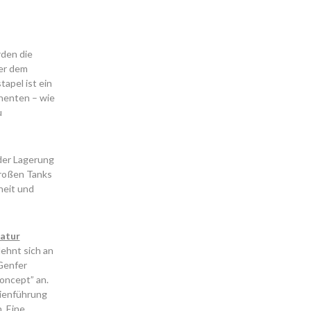
den die
er dem
apel ist ein
nenten – wie
u
 der Lagerung
großen Tanks
heit und
Natur
ehnt sich an
Genfer
oncept” an.
nienführung
. Eine