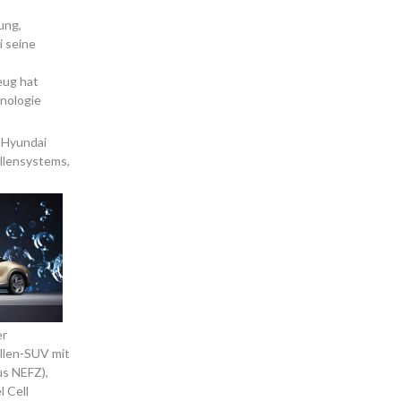
ung,
 seine
eug hat
nologie
 Hyundai
ellensystems,
er
llen-SUV mit
us NEFZ),
 Cell