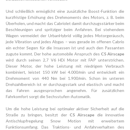
Und schließlich ermöglicht eine zusätzliche Boost-Funktion die
kurzfristige Erhöhung des Drehmoments des Motors, z. B. beim
Überholen, und macht das Cabriolet damit durchzugsstärker beim
Beschleunigen und spritziger beim Anfahren. Bei stehendem
Wagen vermeidet der UrbanHybrid völlig jedes Motorgeräusch,
jede Vibration und jedes Abgas – was gerade im offenen Cabrio
ein echter Segen für die Insassen ist und auch den Passanten
zugute kommt. Der hohe automobile Anspruch des
C5 Airscape
wird durch seinen 2,7 V6 HDi Motor mit FAP unterstrichen.
Dieser Motor, der hohe Leistung mit niedrigem Verbrauch
kombiniert, leistet 150 kW bei 4.000/min und entwickelt ein
Drehmoment von 440 Nm bei 1.900/min. Schon im unteren
Drehzahlbereich ist er durchzugsstark und elastisch und macht
das Fahren ausgesprochen angenehm. Für zusätzlichen
Fahrkomfort sorgt die Sechsstufen-Automatik.
Um die hohe Leistung bei optimaler aktiver Sicherheit auf die
Straße zu bringen, besitzt der
C5 Airscape
die innovative
Antischlupfregelung Snow Motion mit erweitertem
Funktionsumfang. Das Traktions- und Anfahrverhalten des