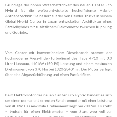
Grundlage der hohen Wirtschaftlichkeit des neuen
Canter Eco
Hybrid
ist die weiterentwickelte hocheffiziente Hybrid-
Antriebstechnik. Sie basiert auf der von Daimler Trucks in seinem
Global Hybrid Center in Japan entwickelten Architektur eines
Parallelhybrids mit zusätzlichem Elektromotor zwischen Kupplung
und Getriebe.
Vom Canter mit konventionellem Dieselantrieb stammt der
hochmoderne Vier­zylinder-Turbodiesel des Typs 4P10 mit 3,0
Liter Hubraum, 110 kW (150 PS) Leistung und einem maximalen
Drehmoment von 370 Nm bei 1320-2840/min. Der Motor verfügt
über eine Abgasrückführung und einen Partikelfilter.
Beim Elektromotor des neuen
Canter Eco Hybrid
handelt es sich
um einen permanent erregten Synchronmotor mit einer Leistung
von 40 kW. Das maximale Drehmoment liegt bei 200 Nm. Es steht
– typisch für einen Elektromotor – vom Start weg voll zur
Verfügung. Das nutzbare Drehzahlband des