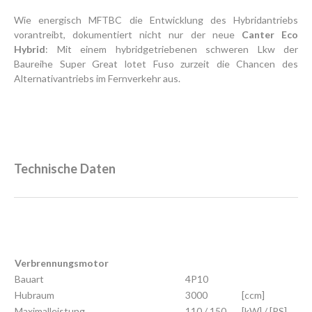
Wie energisch MFTBC die Entwicklung des Hybridantriebs
vorantreibt, dokumentiert nicht nur der neue
Canter Eco
Hybrid
: Mit einem hybridgetriebenen schweren Lkw der
Baureihe Super Great lotet Fuso zurzeit die Chancen des
Alternativantriebs im Fernverkehr aus.
Technische Daten
Verbrennungsmotor
Bauart
4P10
Hubraum
3000
[ccm]
Maximalleistung
110 / 150
[kW] / [PS]