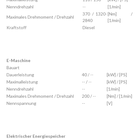
Nenndrehzahl
--
[1/min]
370 / 1320-
[Nm] /
Maximales Drehmoment / Drehzahl
2840
[1/min]
Kraftstoff
Diesel
E-Maschine
Bauart
Dauerleistung
40 / --
[kW] / [PS]
Maximalleistung
-- / --
[kW] / [PS]
Nenndrehzahl
--
[1/min]
Maximales Drehmoment / Drehzahl
200 / --
[Nm] / [1/min]
Nennspannung
--
[V]
Elektrischer Energiespeicher