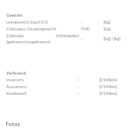
Gewicht
Leergewicht (nach EU)
--
[kg]
Zulässiges Gesamtgewicht
7500
[kg]
Zulässige Anhängelast
--
[kg] / [kg]
(gebremst/ungebremst)
Verbrauch
Innerorts
--
[l/100km]
Ausserorts
--
[l/100km]
Kombiniert
--
[l/100km]
Fotos