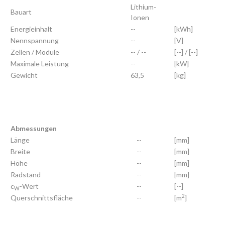
Lithium-
Bauart
Ionen
Energieinhalt
--
[kWh]
Nennspannung
--
[V]
Zellen / Module
-- / --
[--] / [--]
Maximale Leistung
--
[kW]
Gewicht
63,5
[kg]
Abmessungen
Länge
--
[mm]
Breite
--
[mm]
Höhe
--
[mm]
Radstand
--
[mm]
c
-Wert
--
[--]
W
2
Querschnittsfläche
--
[m
]