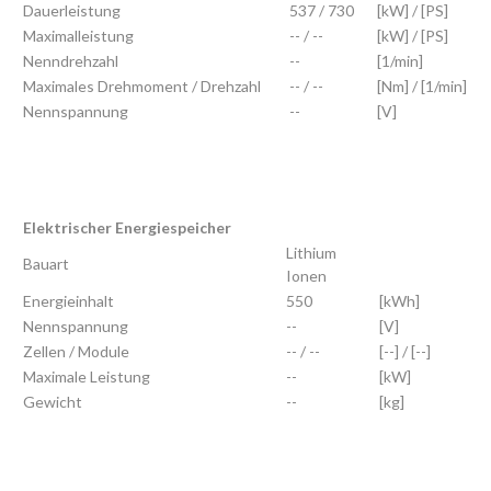
Dauerleistung
537 / 730
[kW] / [PS]
Maximalleistung
-- / --
[kW] / [PS]
Nenndrehzahl
--
[1/min]
Maximales Drehmoment / Drehzahl
-- / --
[Nm] / [1/min]
Nennspannung
--
[V]
Elektrischer Energiespeicher
Lithium
Bauart
Ionen
Energieinhalt
550
[kWh]
Nennspannung
--
[V]
Zellen / Module
-- / --
[--] / [--]
Maximale Leistung
--
[kW]
Gewicht
--
[kg]