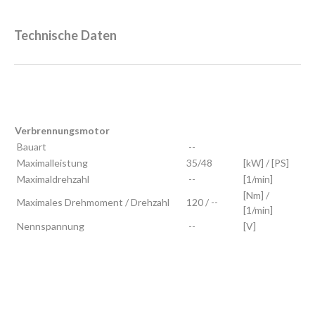
Technische Daten
Verbrennungsmotor
Bauart
--
Maximalleistung
35/48
[kW] / [PS]
Maximaldrehzahl
--
[1/min]
[Nm] /
Maximales Drehmoment / Drehzahl
120 / --
[1/min]
Nennspannung
--
[V]