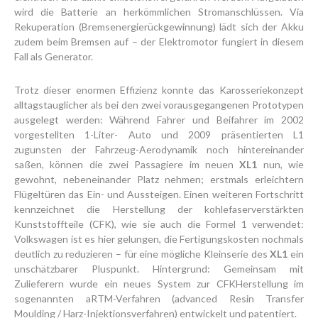
wird die Batterie an herkömmlichen Stromanschlüssen. Via
Rekuperation (Bremsenergierückgewinnung) lädt sich der Akku
zudem beim Bremsen auf – der Elektromotor fungiert in diesem
Fall als Generator.
Trotz dieser enormen Effizienz konnte das Karosseriekonzept
alltagstauglicher als bei den zwei vorausgegangenen Prototypen
ausgelegt werden: Während Fahrer und Beifahrer im 2002
vorgestellten 1-Liter- Auto und 2009 präsentierten L1
zugunsten der Fahrzeug-Aerodynamik noch hintereinander
saßen, können die zwei Passagiere im neuen
XL1
nun, wie
gewohnt, nebeneinander Platz nehmen; erstmals erleichtern
Flügeltüren das Ein- und Aussteigen. Einen weiteren Fortschritt
kennzeichnet die Herstellung der kohlefaserverstärkten
Kunststoffteile (CFK), wie sie auch die Formel 1 verwendet:
Volkswagen ist es hier gelungen, die Fertigungskosten nochmals
deutlich zu reduzieren – für eine mögliche Kleinserie des
XL1
ein
unschätzbarer Pluspunkt. Hintergrund: Gemeinsam mit
Zulieferern wurde ein neues System zur CFKHerstellung im
sogenannten aRTM-Verfahren (advanced Resin Transfer
Moulding / Harz-Injektionsverfahren) entwickelt und patentiert.