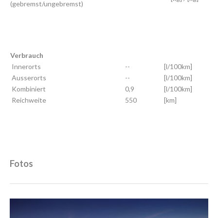
(gebremst/ungebremst)
Verbrauch
Innerorts
--
[l/100km]
Ausserorts
--
[l/100km]
Kombiniert
0,9
[l/100km]
Reichweite
550
[km]
Fotos