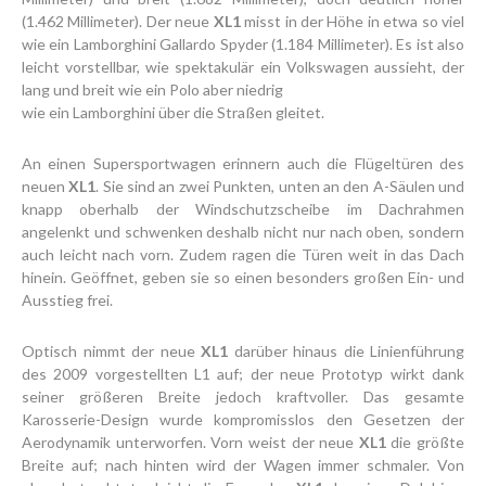
(1.462 Millimeter). Der neue
XL1
misst in der Höhe in etwa so viel
wie ein Lamborghini Gallardo Spyder (1.184 Millimeter). Es ist also
leicht vorstellbar, wie spektakulär ein Volkswagen aussieht, der
lang und breit wie ein Polo aber niedrig
wie ein Lamborghini über die Straßen gleitet.
An einen Supersportwagen erinnern auch die Flügeltüren des
neuen
XL1
. Sie sind an zwei Punkten, unten an den A-Säulen und
knapp oberhalb der Windschutzscheibe im Dachrahmen
angelenkt und schwenken deshalb nicht nur nach oben, sondern
auch leicht nach vorn. Zudem ragen die Türen weit in das Dach
hinein. Geöffnet, geben sie so einen besonders großen Ein- und
Ausstieg frei.
Optisch nimmt der neue
XL1
darüber hinaus die Linienführung
des 2009 vorgestellten L1 auf; der neue Prototyp wirkt dank
seiner größeren Breite jedoch kraftvoller. Das gesamte
Karosserie-Design wurde kompromisslos den Gesetzen der
Aerodynamik unterworfen. Vorn weist der neue
XL1
die größte
Breite auf; nach hinten wird der Wagen immer schmaler. Von