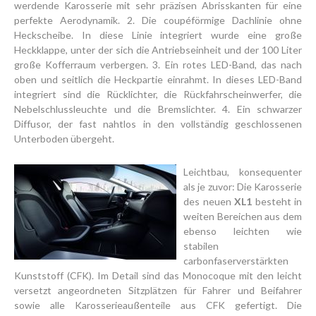
werdende Karosserie mit sehr präzisen Abrisskanten für eine
perfekte Aerodynamik. 2. Die coupéförmige Dachlinie ohne
Heckscheibe. In diese Linie integriert wurde eine große
Heckklappe, unter der sich die Antriebseinheit und der 100 Liter
große Kofferraum verbergen. 3. Ein rotes LED-Band, das nach
oben und seitlich die Heckpartie einrahmt. In dieses LED-Band
integriert sind die Rücklichter, die Rückfahrscheinwerfer, die
Nebelschlussleuchte und die Bremslichter. 4. Ein schwarzer
Diffusor, der fast nahtlos in den vollständig geschlossenen
Unterboden übergeht.
Leichtbau, konsequenter
als je zuvor: Die Karosserie
des neuen
XL1
besteht in
weiten Bereichen aus dem
ebenso leichten wie
stabilen
carbonfaserverstärkten
Kunststoff (CFK). Im Detail sind das Monocoque mit den leicht
versetzt angeordneten Sitzplätzen für Fahrer und Beifahrer
sowie alle Karosserieaußenteile aus CFK gefertigt. Die