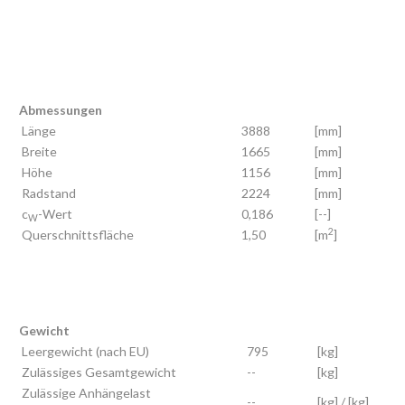
Abmessungen
Länge
3888
[mm]
Breite
1665
[mm]
Höhe
1156
[mm]
Radstand
2224
[mm]
c
-Wert
0,186
[--]
W
2
Querschnittsfläche
1,50
[m
]
Gewicht
Leergewicht (nach EU)
795
[kg]
Zulässiges Gesamtgewicht
--
[kg]
Zulässige Anhängelast
--
[kg] / [kg]