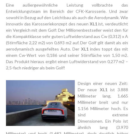
Eine außergewöhnliche Leistung vollbrachte das
Entwicklungsteam im Bereich der CFK-Karosserie. Und zwar
sowohl in Bezug auf den Leichtbau als auch die Aerodynamik. Wie
innovativ das Karosseriekonzept des neuen
XL1
ist, verdeutlicht
ein Vergleich mit dem Golf: Der Millionenbestseller weist den für
die Kompaktklasse sehr guten Luftwiderstand aus Cw (0,312) x A
(Stirnfläche 2,22 m2) von 0,693 m2 auf. Der Golf gilt damit als ein
aerodynamisch ausgefeiltes Auto. Der
XL1
indes toppt das mit
einem Cw-Wert von 0,186 und seiner Stirnfläche von 1,50 m2.
Das Produkt hieraus ergibt einen Luftwiderstand von 0,277 m2 –
2,5-fach niedriger als beim Golf!
Design einer neuen Zeit:
Der neue
XL1
ist 3.888
Millimeter lang, 1.665
Millimeter breit und nur
1.156 Millimeter hoch. Es
sind extreme
Dimensionen. Ein Polo ist
ähnlich lang (3.970
Millimeter) und breit (1.682 Millimeter), doch deutlich höher