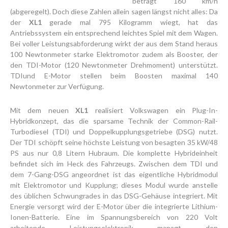
beträgt 160 km/h
(abgeregelt). Doch diese Zahlen allein sagen längst nicht alles: Da
der
XL1
gerade mal 795 Kilogramm wiegt, hat das
Antriebssystem ein entsprechend leichtes Spiel mit dem Wagen.
Bei voller Leistungsabforderung wirkt der aus dem Stand heraus
100 Newtonmeter starke Elektromotor zudem als Booster, der
den TDI-Motor (120 Newtonmeter Drehmoment) unterstützt.
TDIund E-Motor stellen beim Boosten maximal 140
Newtonmeter zur Verfügung.
Mit dem neuen
XL1
realisiert Volkswagen ein Plug-In-
Hybridkonzept, das die sparsame Technik der Common-Rail-
Turbodiesel (TDI) und Doppelkupplungsgetriebe (DSG) nutzt.
Der TDI schöpft seine höchste Leistung von besagten 35 kW/48
PS aus nur 0,8 Litern Hubraum. Die komplette Hybrideinheit
befindet sich im Heck des Fahrzeugs. Zwischen dem TDI und
dem 7-Gang-DSG angeordnet ist das eigentliche Hybridmodul
mit Elektromotor und Kupplung; dieses Modul wurde anstelle
des üblichen Schwungrades in das DSG-Gehäuse integriert. Mit
Energie versorgt wird der E-Motor über die integrierte Lithium-
Ionen-Batterie. Eine im Spannungsbereich von 220 Volt
arbeitende Leistungselektronik managt den