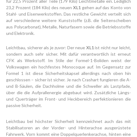
für 22,5 Prozent aller Teile (179 Kilo) Leichtmetalle ein. Lediglich
23,2 Prozent (184 Kilo) des neuen
XL1
gehen auf das Konto von
Stahl- und Eisenwerkstoffen. Das restliche Gewicht verteilt sich
auf verschiedene weitere Kunststoffe (z.B. die Seitenscheiben
aus Polycarbonat), Metalle, Naturfasern sowie die Betriebsstoffe
und Elektronik.
Leichtbau, sicherer als je zuvor: Der neue
XL1
ist nicht nur leicht,
sondern auch sehr sicher. Mit dafür verantwortlich ist erneut
CFK als Werkstoff. Im Stile der Formel-1-Boliden weist der
Volkswagen ein hochfestes Monocoque auf. Im Gegensatz zur
Formel 1 ist diese Sicherheitskapsel allerdings nach oben hin
geschlossen – sicher ist sicher. Je nach Crashart fungieren die A-
und B-Säulen, die Dachholme und die Schweller als Lastpfade,
über die die Aufprallenergie abgebaut wird. Zusätzliche Längs-
und Querträger im Front- und Heckbereich perfektionieren die
passive Sicherheit.
Leichtbau bei höchster Sicherheit kennzeichnet auch das mit
Stabilisatoren an der Vorder- und Hinterachse ausgerüstete
Fahrwerk. Vorn kommt eine Doppelquerlenkerachse, hinten eine