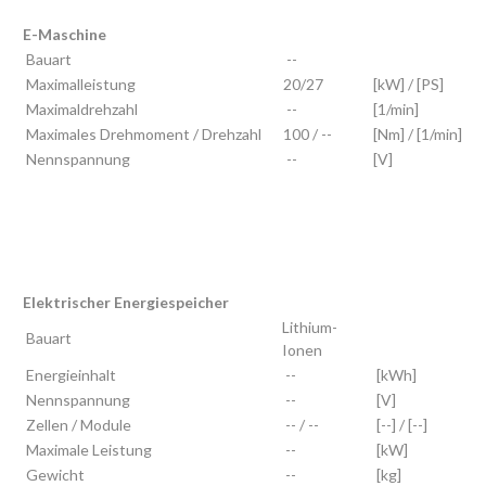
E-Maschine
Bauart
--
Maximalleistung
20/27
[kW] / [PS]
Maximaldrehzahl
--
[1/min]
Maximales Drehmoment / Drehzahl
100 / --
[Nm] / [1/min]
Nennspannung
--
[V]
Elektrischer Energiespeicher
Lithium-
Bauart
Ionen
Energieinhalt
--
[kWh]
Nennspannung
--
[V]
Zellen / Module
-- / --
[--] / [--]
Maximale Leistung
--
[kW]
Gewicht
--
[kg]