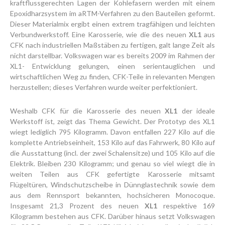
kraftflussgerechten Lagen der Kohlefasern werden mit einem
Epoxidharzsystem im aRTM-Verfahren zu den Bauteilen geformt.
Dieser Materialmix ergibt einen extrem tragfähigen und leichten
Verbundwerkstoff. Eine Karosserie, wie die des neuen
XL1
aus
CFK nach industriellen Maßstäben zu fertigen, galt lange Zeit als
nicht darstellbar. Volkswagen war es bereits 2009 im Rahmen der
XL1- Entwicklung gelungen, einen serientauglichen und
wirtschaftlichen Weg zu finden, CFK-Teile in relevanten Mengen
herzustellen; dieses Verfahren wurde weiter perfektioniert.
Weshalb CFK für die Karosserie des neuen
XL1
der ideale
Werkstoff ist, zeigt das Thema Gewicht. Der Prototyp des XL1
wiegt lediglich 795 Kilogramm. Davon entfallen 227 Kilo auf die
komplette Antriebseinheit, 153 Kilo auf das Fahrwerk, 80 Kilo auf
die Ausstattung (incl. der zwei Schalensitze) und 105 Kilo auf die
Elektrik. Bleiben 230 Kilogramm; und genau so viel wiegt die in
weiten Teilen aus CFK gefertigte Karosserie mitsamt
Flügeltüren, Windschutzscheibe in Dünnglastechnik sowie dem
aus dem Rennsport bekannten, hochsicheren Monocoque.
Insgesamt 21,3 Prozent des neuen
XL1
respektive 169
Kilogramm bestehen aus CFK. Darüber hinaus setzt Volkswagen