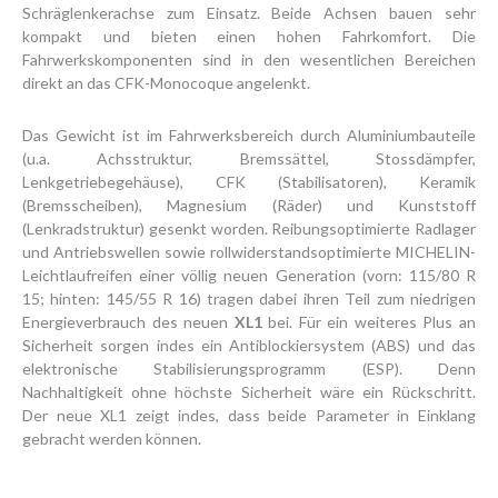
Schräglenkerachse zum Einsatz. Beide Achsen bauen sehr
kompakt und bieten einen hohen Fahrkomfort. Die
Fahrwerkskomponenten sind in den wesentlichen Bereichen
direkt an das CFK-Monocoque angelenkt.
Das Gewicht ist im Fahrwerksbereich durch Aluminiumbauteile
(u.a. Achsstruktur, Bremssättel, Stossdämpfer,
Lenkgetriebegehäuse), CFK (Stabilisatoren), Keramik
(Bremsscheiben), Magnesium (Räder) und Kunststoff
(Lenkradstruktur) gesenkt worden. Reibungsoptimierte Radlager
und Antriebswellen sowie rollwiderstandsoptimierte MICHELIN-
Leichtlaufreifen einer völlig neuen Generation (vorn: 115/80 R
15; hinten: 145/55 R 16) tragen dabei ihren Teil zum niedrigen
Energieverbrauch des neuen
XL1
bei. Für ein weiteres Plus an
Sicherheit sorgen indes ein Antiblockiersystem (ABS) und das
elektronische Stabilisierungsprogramm (ESP). Denn
Nachhaltigkeit ohne höchste Sicherheit wäre ein Rückschritt.
Der neue XL1 zeigt indes, dass beide Parameter in Einklang
gebracht werden können.