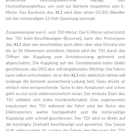
Hochvoltenergiefluss von und zur Batterie respektive zum E-
Motor. Das Bordnetz des
XL1
wird über einen DC/DC-Wandler
mit der notwendigen 12-Volt-Spannung versorgt.
Zusammenspiel von E- und TDI-Motor: Der E-Motor unterstützt
den TDI beim Beschleunigen (Boosten), kann den Prototypen
des
XL1
aber wie beschrieben auch allein über eine Distanz von
bis zu 35 Kilometern antreiben. Hierbei wird der TDI durch das
Öffnen der Kupplung vom Antriebsstrang getrennt und
abgeschaltet. Die Kupplung auf der Getriebeseite indes bleibt
geschlossen, das DSG also voll eingebunden. Wichtig: Der Fahrer
kann selbst entscheiden, ob er den
XL1
rein elektrisch fahren will
(solange die Batterie ausreichend Ladung hat). Dazu drückt er
einfach eine entsprechende Taste in den Armaturen und schon
geht es nur noch elektromotorisch voran. Der erneute Start des
TDI vollzieht sich indes hochkomfortabel: Zum sogenannten
Impulsstart des TDI während der Fahrt wird der Rotor des
Elektromotors weiter hochgedreht und die motorseitige
Kupplung sehr schnell geschlossen. Der TDI wird so direkt auf
die benötigte Drehzahl beschleunigt und gestartet. Das Ganze
läuft völlig ruckfrei ab, sodass der Fahrer den Neustart des TDI