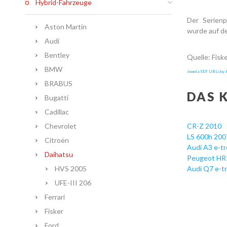
Hybrid-Fahrzeuge
Der Serienp
Aston Martin
wurde auf de
Audi
Bentley
Quelle: Fisk
BMW
Joomla SEF URLs by A
BRABUS
DAS 
Bugatti
Cadillac
Chevrolet
CR-Z 2010
LS 600h 200
Citroën
Audi A3 e-t
Daihatsu
Peugeot HR
HVS 2005
Audi Q7 e-t
UFE-III 206
Ferrari
Fisker
Ford