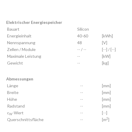
Elektrischer Energiespeicher
Bauart
Silicon
Energieinhalt
40-60
[kWh]
Nennspannung
48
[V]
Zellen / Module
-- / --
[--] / [--]
Maximale Leistung
--
[kW]
Gewicht
--
[kg]
Abmessungen
Länge
--
[mm]
Breite
--
[mm]
Höhe
--
[mm]
Radstand
--
[mm]
c
-Wert
--
[--]
W
2
Querschnittsfläche
--
[m
]