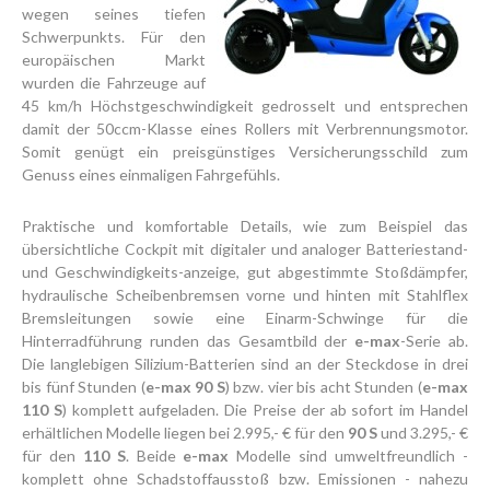
wegen seines tiefen
Schwerpunkts. Für den
europäischen Markt
wurden die Fahrzeuge auf
45 km/h Höchstgeschwindigkeit gedrosselt und entsprechen
damit der 50ccm-Klasse eines Rollers mit Verbrennungsmotor.
Somit genügt ein preisgünstiges Versicherungsschild zum
Genuss eines einmaligen Fahrgefühls.
Praktische und komfortable Details, wie zum Beispiel das
übersichtliche Cockpit mit digitaler und analoger Batteriestand-
und Geschwindigkeits-anzeige, gut abgestimmte Stoßdämpfer,
hydraulische Scheibenbremsen vorne und hinten mit Stahlflex
Bremsleitungen sowie eine Einarm-Schwinge für die
Hinterradführung runden das Gesamtbild der
e-max
-Serie ab.
Die langlebigen Silizium-Batterien sind an der Steckdose in drei
bis fünf Stunden (
e-max 90 S
) bzw. vier bis acht Stunden (
e-max
110 S
) komplett aufgeladen. Die Preise der ab sofort im Handel
erhältlichen Modelle liegen bei 2.995,- € für den
90 S
und 3.295,- €
für den
110 S
. Beide
e-max
Modelle sind umweltfreundlich -
komplett ohne Schadstoffausstoß bzw. Emissionen - nahezu