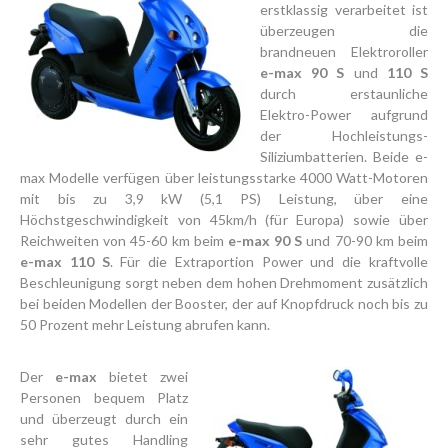
erstklassig verarbeitet ist
überzeugen die
brandneuen Elektroroller
e-max 90 S
und
110 S
durch erstaunliche
Elektro-Power aufgrund
der Hochleistungs-
Siliziumbatterien. Beide e-
max Modelle verfügen über leistungsstarke 4000 Watt-Motoren
mit bis zu 3,9 kW (5,1 PS) Leistung, über eine
Höchstgeschwindigkeit von 45km/h (für Europa) sowie über
Reichweiten von 45-60 km beim
e-max 90 S
und 70-90 km beim
e-max 110 S
. Für die Extraportion Power und die kraftvolle
Beschleunigung sorgt neben dem hohen Drehmoment zusätzlich
bei beiden Modellen der Booster, der auf Knopfdruck noch bis zu
50 Prozent mehr Leistung abrufen kann.
Der
e-max
bietet zwei
Personen bequem Platz
und überzeugt durch ein
sehr gutes Handling