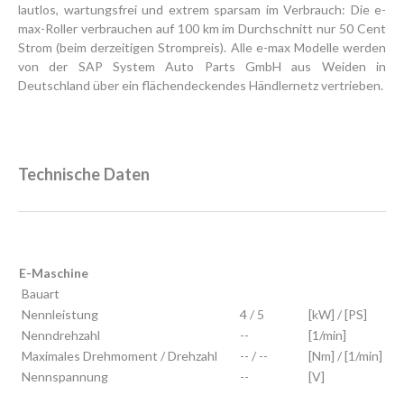
lautlos, wartungsfrei und extrem sparsam im Verbrauch: Die e-
max-Roller verbrauchen auf 100 km im Durchschnitt nur 50 Cent
Strom (beim derzeitigen Strompreis). Alle e-max Modelle werden
von der SAP System Auto Parts GmbH aus Weiden in
Deutschland über ein flächendeckendes Händlernetz vertrieben.
Technische Daten
E-Maschine
Bauart
Nennleistung
4 / 5
[kW] / [PS]
Nenndrehzahl
--
[1/min]
Maximales Drehmoment / Drehzahl
-- / --
[Nm] / [1/min]
Nennspannung
--
[V]