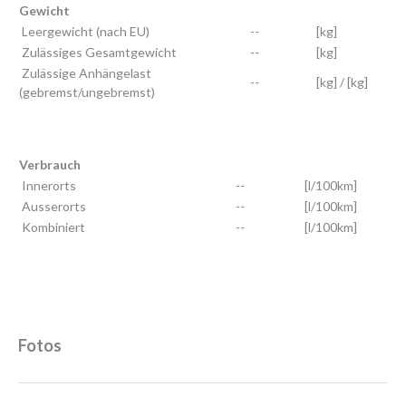
Gewicht
Leergewicht (nach EU)
--
[kg]
Zulässiges Gesamtgewicht
--
[kg]
Zulässige Anhängelast
--
[kg] / [kg]
(gebremst/ungebremst)
Verbrauch
Innerorts
--
[l/100km]
Ausserorts
--
[l/100km]
Kombiniert
--
[l/100km]
Fotos