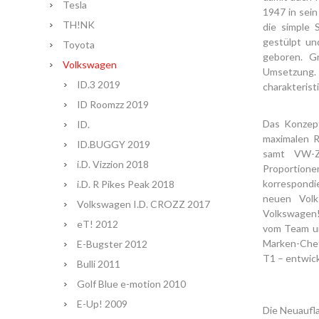
Tesla
1947 in sein
TH!NK
die simple 
gestülpt un
Toyota
geboren. G
Volkswagen
Umsetzung.
ID.3 2019
charakterist
ID Roomzz 2019
Das Konze
ID.
maximalen R
ID.BUGGY 2019
samt VW-Ze
i.D. Vizzion 2018
Proportion
korrespond
i.D. R Pikes Peak 2018
neuen Vol
Volkswagen I.D. CROZZ 2017
Volkswagen!
eT! 2012
vom Team um
Marken-Chefd
E-Bugster 2012
T1 – entwick
Bulli 2011
Golf Blue e-motion 2010
E-Up! 2009
Die Neuaufl