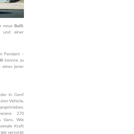
Der neue
Bulli
.
n und einer
en Pendant –
li
könnte zu
 eines jener
 der in Genf
ion-Vehicle,
 angetrieben.
veräne 270
s Vans. Wie
aximale Kraft
rgie versorgt