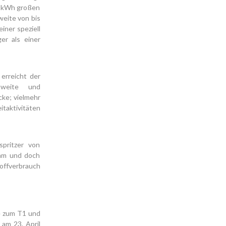
0 kWh großen
weite von bis
einer speziell
er als einer
erreicht der
chweite und
cke; vielmehr
itaktivitäten
spritzer von
sam und doch
toffverbrauch
e zum T1 und
am 23. April