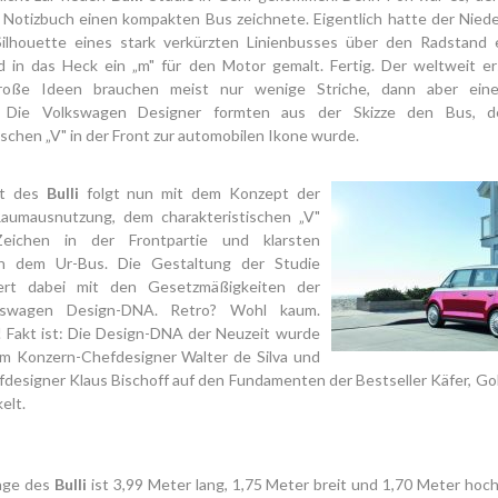
 Notizbuch einen kompakten Bus zeichnete. Eigentlich hatte der Nied
Silhouette eines stark verkürzten Linienbusses über den Radstand 
d in das Heck ein „m" für den Motor gemalt. Fertig. Der weltweit e
roße Ideen brauchen meist nur wenige Striche, dann aber eine
 Die Volkswagen Designer formten aus der Skizze den Bus, 
ischen „V" in der Front zur automobilen Ikone wurde.
pt des
Bulli
folgt nun mit dem Konzept der
aumausnutzung, dem charakteristischen „V"
ichen in der Frontpartie und klarsten
en dem Ur-Bus. Die Gestaltung der Studie
iert dabei mit den Gesetzmäßigkeiten der
kswagen Design-DNA. Retro? Wohl kaum.
 Fakt ist: Die Design-DNA der Neuzeit wurde
 Konzern-Chefdesigner Walter de Silva und
esigner Klaus Bischoff auf den Fundamenten der Bestseller Käfer, Gol
elt.
age des
Bulli
ist 3,99 Meter lang, 1,75 Meter breit und 1,70 Meter hoc