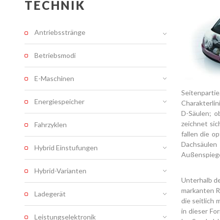
TECHNIK
Antriebsstränge
Betriebsmodi
E-Maschinen
Seitenpart
Energiespeicher
Charakterlin
D-Säulen; o
zeichnet sic
Fahrzyklen
fallen die o
Dachsäulen
Hybrid Einstufungen
Außenspiege
Hybrid-Varianten
Unterhalb de
markanten Ra
Ladegerät
die seitlich
in dieser Fo
Leistungselektronik