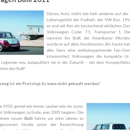
Dieses Auto steht wie kein anderes auf der 
Lebensgefühl der Freiheit: der VW Bus. 195
er und mit ihm ein bestechend einfaches Des
Volkswagen Code: T1, Transporter 1. Di
nannten ihn Bulli, die Amerikaner Microb
wurde er auf allen Kontinenten. Bis heute hat
aller Vans eine weltumspannende Fan-Gem
interpretiert Volkswagen die kompakte Ur
 Legende neu, katapultiert sie in die Zukunft – mit dem Konzeptfahrz
ion des Bulli!
zeug ist ein Prototyp. Es kann nicht gekauft werden!
 1950, genial wie immer, sauber wie nie zuvor.
ngt Volkswagen zu Ende, was 2001 begann: Die
 einem neuen
Bulli
führte vor zehn Jahren zu
rgessenen Studie unter der Bezeichnung