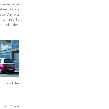
erländer eher
eines Käfers
rste Van war
 engagierte
der mit dem
f I – und des
h. Der T1 war