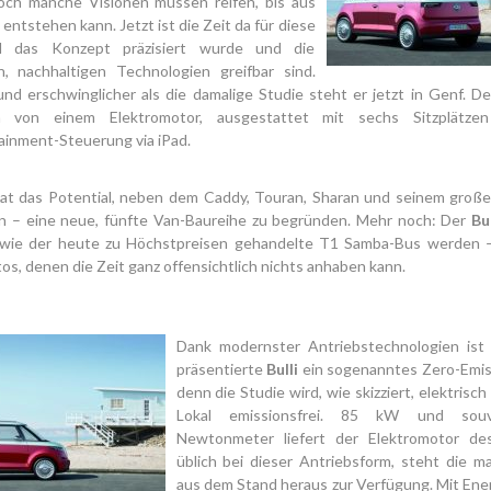
och manche Visionen müssen reifen, bis aus
entstehen kann. Jetzt ist die Zeit da für diese
il das Konzept präzisiert wurde und die
, nachhaltigen Technologien greifbar sind.
nd erschwinglicher als die damalige Studie steht er jetzt in Genf. 
n von einem Elektromotor, ausgestattet mit sechs Sitzplätze
ainment-Steuerung via iPad.
hat das Potential, neben dem Caddy, Touran, Sharan und seinem groß
n – eine neue, fünfte Van-Baureihe zu begründen. Mehr noch: Der
Bul
 wie der heute zu Höchstpreisen gehandelte T1 Samba-Bus werden –
s, denen die Zeit ganz offensichtlich nichts anhaben kann.
Dank modernster Antriebstechnologien ist
präsentierte
Bulli
ein sogenanntes Zero-Emiss
denn die Studie wird, wie skizziert, elektrisch
Lokal emissionsfrei. 85 kW und sou
Newtonmeter liefert der Elektromotor de
üblich bei dieser Antriebsform, steht die m
aus dem Stand heraus zur Verfügung. Mit Ene