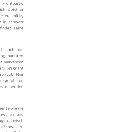
Frontpartie
ich weist er
rfer, mittig
n in schwarz
findet seine
ägt auch die
sogenannten
die markanten
ers prägnant
ront ab. Hier
 ausgeführten
rstechenden
mente wie die
chwellern und
ungstechnisch
en Schwellern