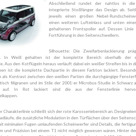
Abschließend rundet der nahtlos in die 
integrierte Stoßfänger das Design ab. Seitl
jeweils einen großen Nebel-Rundscheinwe
einen weiteren Lufteinlass und unten eine
gehaltenen Frontspoiler auf. Dessen Linie 
Fortführung in den Seitenschwellern.
Silhouette: Die Zweifarbenlackierung pr
ie. In Weiß gehalten ist der komplette Bereich oberhalb der 
ie. Aus den Kotflügeln heraus verläuft dabei ein weißer Streifen bis in 
ben ist die komplette Dachpartie in diesem Farbton lackiert. Besond
h als Kontrast zwischen den weißen Partien die durchgängige Fensterf
ptisch filigranen und im Stile der 2001-er Microbus-Studie in Schwarz
 auf. In Rot lackiert sind die aus der Fensterlinie hervo
lkappen.
r Charakterlinie schließt sich der rote Karosseriebereich an. Designele
dläufe, die zusätzliche Modulation in den Türflächen über den Seitens
 mit minimalen Fugen umlaufenden Scheinwerfer sind Details, die fertig
rm und Präzision bei einem T1 nicht möglich gewesen wären. Hinter d