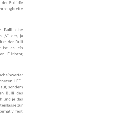
der Bulli die
hrzeugbreite
te
Bulli
eine
 „V" der, ja
zt der Bulli
r ist es ein
en E-Motor,
lscheinwerfer
rdneten LED-
 auf, sondern
en
Bulli
des
h und je das
teinlässe zur
ernativ fest