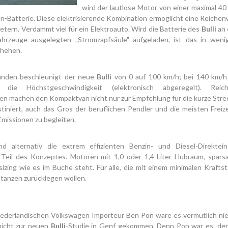
wird der lautlose Motor von einer maximal 4
n-Batterie. Diese elektrisierende Kombination ermöglicht eine Reichen
etern. Verdammt viel für ein Elektroauto. Wird die Batterie des
Bulli
an 
fahrzeuge ausgelegten „Stromzapfsäule" aufgeladen, ist das in wenig
hehen.
unden beschleunigt der neue
Bulli
von 0 auf 100 km/h; bei 140 km/h 
 die Höchstgeschwindigkeit (elektronisch abgeregelt). Rei
en machen den Kompaktvan nicht nur zur Empfehlung für die kurze Stre
stiniert, auch das Gros der beruflichen Pendler und die meisten Freize
Emissionen zu begleiten.
ind alternativ die extrem effizienten Benzin- und Diesel-Direktein
Teil des Konzeptes. Motoren mit 1,0 oder 1,4 Liter Hubraum, spar
izing wie es im Buche steht. Für alle, die mit einem minimalen Krafts
tanzen zurücklegen wollen.
ederländischen Volkswagen Importeur Ben Pon wäre es vermutlich ni
nicht zur neuen
Bulli
-Studie in Genf gekommen. Denn Pon war es, der 