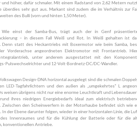
 und höher, dafür schmaler. Mit einem Radstand von 2,62 Metern nutzt 
 überdies sehr gut aus. Markant sind zudem die im Verhältnis zur Fa
eiten des Bulli (vorn und hinten 1,50 Meter).
e: Wie einst der Samba-Bus, trägt auch der in Genf präsentier
ackierung – in diesem Fall Weiß und Rot. In Weiß gehalten ist das
 Denn statt des Heckantriebs mit Boxermotor wie beim Samba, besit
er Vorderachse angeordneten Elektromotor mit Frontantrieb. Hie
Integralantrieb, unter anderem ausgestattet mit den Komponent
gs-Pulswechselrichter und 12-Volt-Bordnetz-DC/DC-Wandler.
 Volkswagen Design-DNA horizontal ausgelegt sind die schmalen Doppe
gen LED-Tagfahrlichtern und den außen als „umgekehrtes" L angeo
Ds weisen übrigens nicht nur eine enorme Leuchtkraft und Lebensdauer
rund ihres niedrigen Energiebedarfs ideal zum elektrisch betrieben
. Zwischen den Scheinwerfern in der Motorhaube befindet sich wie e
In der Ebene darunter folgen, wieder in einer horizontalen Linie, die Luf
des Innenraumes und für die Kühlung der Batterie oder für die alt
, konventionellen Antriebe.