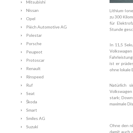
Mitsubishi
Nissan
Lithium-Ione
zu 300 Kilom
Opel
für Elektro
Piëch Automotive AG
Stunde gesc
Polestar
Porsche
In 11,5 Sek
Volkswagen
Peugeot
Fahrleistung
Protoscar
ist er präde
Renault
ohne lokale 
Rinspeed
Ruf
Natürlich s
Volkswagen 
Seat
stark; Downs
Škoda
maximale Dis
Smart
Smiles AG
Ohne den ni
Suzuki
damit auch 