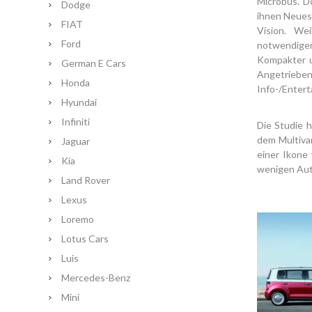
Microbus. D
Dodge
ihnen Neues 
FIAT
Vision. We
Ford
notwendigen
Kompakter u
German E Cars
Angetriebe
Honda
Info-/Entert
Hyundai
Infiniti
Die Studie 
dem Multiva
Jaguar
einer Ikone
Kia
wenigen Auto
Land Rover
Lexus
Loremo
Lotus Cars
Luis
Mercedes-Benz
Mini