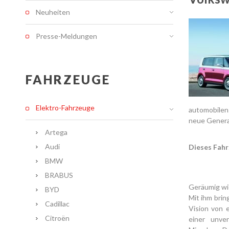
Neuheiten
Presse-Meldungen
FAHRZEUGE
Elektro-Fahrzeuge
automobilen
neue Generat
Artega
Audi
Dieses Fahr
BMW
BRABUS
Geräumig wie
BYD
Mit ihm bri
Cadillac
Vision von
Citroën
einer unve