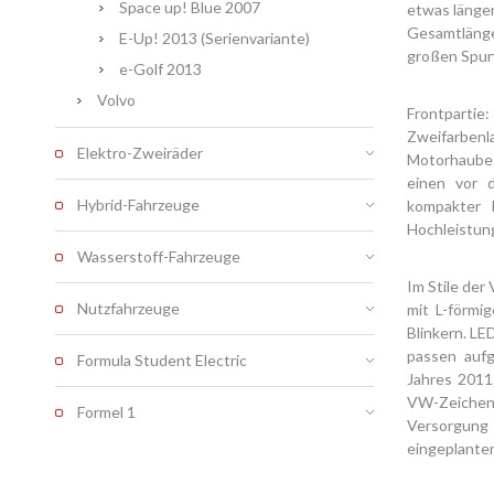
Space up! Blue 2007
etwas länger
Gesamtlänge
E-Up! 2013 (Serienvariante)
großen Spurw
e-Golf 2013
Volvo
Frontparti
Zweifarbenl
Elektro-Zweiräder
Motorhaube.
einen vor d
Hybrid-Fahrzeuge
kompakter 
Hochleistun
Wasserstoff-Fahrzeuge
Im Stile der
Nutzfahrzeuge
mit L-förmi
Blinkern. LE
passen aufg
Formula Student Electric
Jahres 2011
VW-Zeichen. 
Formel 1
Versorgung 
eingeplanten