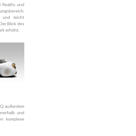
 Reality und
ngsbereich.
 und leicht
Der Blick des
eit erhöht.
a LQ außerdem
nnerhalb und
ren komplexe