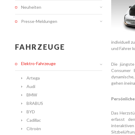
Neuheiten
Presse-Meldungen
individuell 
FAHRZEUGE
und Fahrer k
Elektro-Fahrzeuge
Die jüngste
Consumer E
dynamische,
Artega
gehen inein
Audi
BMW
Persönliche
BRABUS
BYD
Das Herzstü
erfasst de
Cadillac
interaktiven
Citroën
Sitzbelüftu