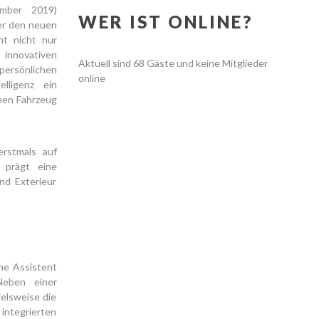
mber 2019)
WER IST ONLINE?
ler den neuen
ht nicht nur
 innovativen
Aktuell sind 68 Gäste und keine Mitglieder
 persönlichen
online
elligenz ein
chen Fahrzeug
erstmals auf
 prägt eine
nd Exterieur
he Assistent
Neben einer
ielsweise die
integrierten