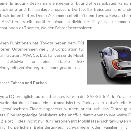
 einer Ermüdung des Fahrers entgegenwirkt und Stress abbauen kann. Y
euchtung und Klimaanlage anpassen, Duftstoffe freisetzen und an
eraktionen bieten. Der in Zusammenarbeit mit dem Toyota Research In
 Assistent stellt darüber hinaus individuelle Playlists zusammen
rmationen zu Themen, die den Fahrer interessieren.
zelnen Funktionen hat Toyota neben dem TRI
iteren Unternehmen wie JTB Corporation für
 Fahrtrouten, AWA Co. Ltd. für passende Musik
 DoCoMo für eine stabile 5G-
ndigkeitsverbindung zusammengearbeitet.
ertes Fahren und Parken
yota LQ ermöglicht automatisiertes Fahren der SAE-Stufe 4. In Zusamm
urde darüber hinaus ein automatisiertes Parksystem entwickelt:
 gewünschten Zielort abgesetzt wurden, sucht sich das Fahrzeug s
atz. Eine langwierige Stellplatzsuche entfällt damit ebenso wie weit
 Zielort – ideal nicht nur für Personen mit Mobilitätseinschränkungen 
it körperlichen Behinderungen, Schwangere oder Familien mit Kl