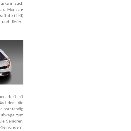
ui kann auch
dere Mensch-
stitute (TRI)
 und liefert
enarbeit mit
 Nachdem die
elbstständig
e Fußwege zum
wie Senioren,
einkindern.