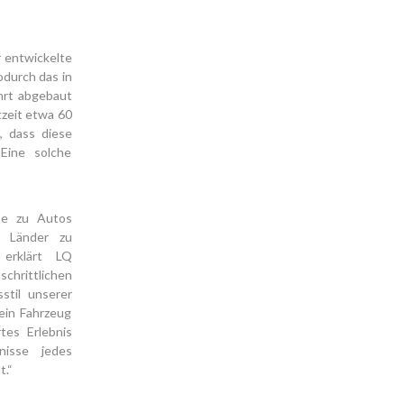
 entwickelte
odurch das in
hrt abgebaut
tzeit etwa 60
, dass diese
 Eine solche
ebe zu Autos
e Länder zu
erklärt LQ
chrittlichen
stil unserer
ein Fahrzeug
tes Erlebnis
fnisse jedes
t.“