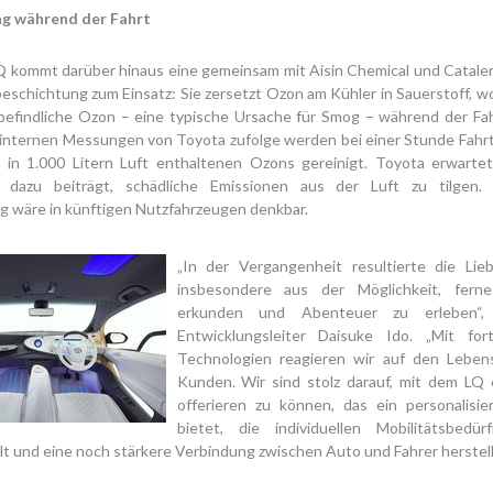
ng während der Fahrt
Q kommt darüber hinaus eine gemeinsam mit Aisin Chemical und Cataler
eschichtung zum Einsatz: Sie zersetzt Ozon am Kühler in Sauerstoff, w
efindliche Ozon – eine typische Ursache für Smog – während der Fa
 internen Messungen von Toyota zufolge werden bei einer Stunde Fahr
 in 1.000 Litern Luft enthaltenen Ozons gereinigt. Toyota erwartet
 dazu beiträgt, schädliche Emissionen aus der Luft zu tilgen.
g wäre in künftigen Nutzfahrzeugen denkbar.
„In der Vergangenheit resultierte die Li
insbesondere aus der Möglichkeit, fern
erkunden und Abenteuer zu erleben“, 
Entwicklungsleiter Daisuke Ido. „Mit forts
Technologien reagieren wir auf den Lebens
Kunden. Wir sind stolz darauf, mit dem LQ 
offerieren zu können, das ein personalisier
bietet, die individuellen Mobilitätsbedür
llt und eine noch stärkere Verbindung zwischen Auto und Fahrer herstell