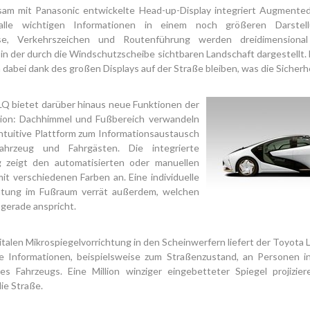
am mit Panasonic entwickelte Head-up-Display integriert Augmented
 alle wichtigen Informationen in einem noch größeren Darstellu
se, Verkehrszeichen und Routenführung werden dreidimensional
 in der durch die Windschutzscheibe sichtbaren Landschaft dargestellt. 
 dabei dank des großen Displays auf der Straße bleiben, was die Sicherh
LQ bietet darüber hinaus neue Funktionen der
on: Dachhimmel und Fußbereich verwandeln
 intuitive Plattform zum Informationsaustausch
ahrzeug und Fahrgästen. Die integrierte
 zeigt den automatisierten oder manuellen
t verschiedenen Farben an. Eine individuelle
tung im Fußraum verrät außerdem, welchen
 gerade anspricht.
gitalen Mikrospiegelvorrichtung in den Scheinwerfern liefert der Toyot
e Informationen, beispielsweise zum Straßenzustand, an Personen i
es Fahrzeugs. Eine Million winziger eingebetteter Spiegel projizie
die Straße.