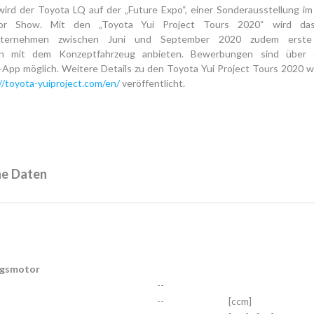
 wird der Toyota LQ auf der „Future Expo“, einer Sonderausstellung i
r Show. Mit den „Toyota Yui Project Tours 2020“ wird das
unternehmen zwischen Juni und September 2020 zudem erste 
en mit dem Konzeptfahrzeug anbieten. Bewerbungen sind über 
App möglich. Weitere Details zu den Toyota Yui Project Tours 2020 w
//toyota-yuiproject.com/en/
veröffentlicht.
he Daten
ngsmotor
--
--
[ccm]