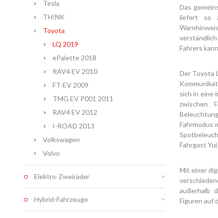
Tesla
Das gemeins
TH!NK
liefert so
Warnhinwei
Toyota
verständlich
LQ 2019
Fahrers kann
ePalette 2018
RAV4 EV 2010
Der Toyota 
Kommunikati
FT-EV 2009
sich in eine
TMG EV P001 2011
zwischen F
RAV4 EV 2012
Beleuchtung
Fahrmodus mi
I-ROAD 2013
Spotbeleuch
Volkswagen
Fahrgast Yui
Volvo
Mit einer di
Elektro-Zweiräder
verschieden
außerhalb d
Hybrid-Fahrzeuge
Figuren auf 