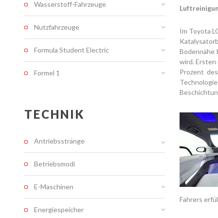
Wasserstoff-Fahrzeuge
Luftreinigu
Nutzfahrzeuge
Im Toyota L
Katalysatorb
Formula Student Electric
Bodennähe b
wird. Ersten
Prozent des
Formel 1
Technologie
Beschichtun
TECHNIK
Antriebsstränge
Betriebsmodi
E-Maschinen
Fahrers erfü
Energiespeicher