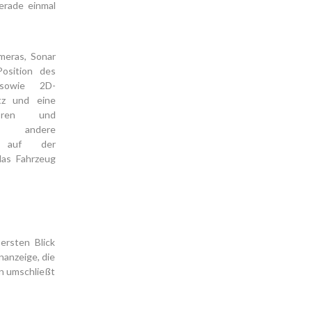
gerade einmal
meras, Sonar
Position des
 sowie 2D-
tz und eine
nsoren und
ch andere
r auf der
das Fahrzeug
ersten Blick
nanzeige, die
gn umschließt