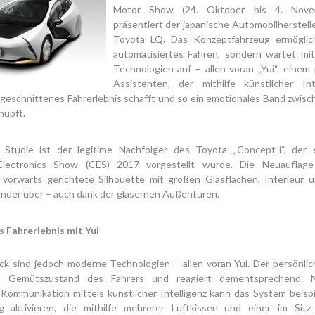
Motor Show (24. Oktober bis 4. Nove
präsentiert der japanische Automobilherstel
Toyota LQ. Das Konzeptfahrzeug ermöglic
automatisiertes Fahren, sondern wartet mit
Technologien auf – allen voran „Yui“, einem
Assistenten, der mithilfe künstlicher Int
zugeschnittenes Fahrerlebnis schafft und so ein emotionales Band zwis
nüpft.
 Studie ist der legitime Nachfolger des Toyota „Concept-i“, der 
lectronics Show (CES) 2017 vorgestellt wurde. Die Neuauflage
 vorwärts gerichtete Silhouette mit großen Glasflächen, Interieur u
ander über – auch dank der gläsernen Außentüren.
s Fahrerlebnis mit Yui
ck sind jedoch moderne Technologien – allen voran Yui. Der persönlic
n Gemütszustand des Fahrers und reagiert dementsprechend. 
 Kommunikation mittels künstlicher Intelligenz kann das System beisp
ng aktivieren, die mithilfe mehrerer Luftkissen und einer im Sitz 