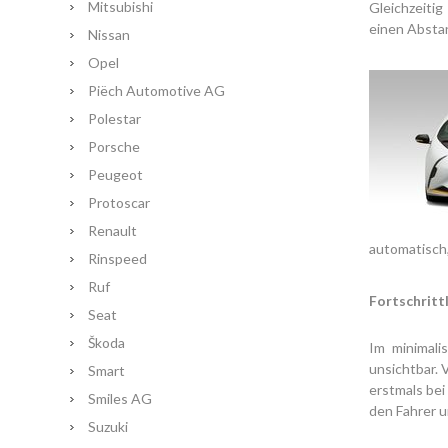
Mitsubishi
Gleichzeitig
einen Absta
Nissan
Opel
Piëch Automotive AG
Polestar
Porsche
Peugeot
Protoscar
Renault
automatisch,
Rinspeed
Ruf
Fortschrittl
Seat
Škoda
Im minimali
unsichtbar. 
Smart
erstmals bei
Smiles AG
den Fahrer un
Suzuki