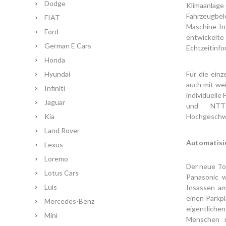
Dodge
Klimaanlage
Fahrzeugbel
FIAT
Maschine-Int
Ford
entwickelte
German E Cars
Echtzeitinfo
Honda
Hyundai
Für die ein
auch mit we
Infiniti
individuelle
Jaguar
und NTT
Kia
Hochgeschwi
Land Rover
Automatisi
Lexus
Loremo
Der neue To
Lotus Cars
Panasonic w
Luis
Insassen am
einen Parkpl
Mercedes-Benz
eigentlichen
Mini
Menschen m