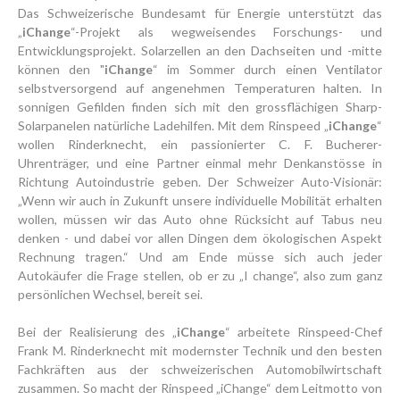
Das Schweizerische Bundesamt für Energie unterstützt das
„
iChange
“-Projekt als wegweisendes Forschungs- und
Entwicklungsprojekt. Solarzellen an den Dachseiten und -mitte
können den "
iChange
“ im Sommer durch einen Ventilator
selbstversorgend auf angenehmen Temperaturen halten. In
sonnigen Gefilden finden sich mit den grossflächigen Sharp-
Solarpanelen natürliche Ladehilfen. Mit dem Rinspeed „
iChange
“
wollen Rinderknecht, ein passionierter C. F. Bucherer-
Uhrenträger, und eine Partner einmal mehr Denkanstösse in
Richtung Autoindustrie geben. Der Schweizer Auto-Visionär:
„Wenn wir auch in Zukunft unsere individuelle Mobilität erhalten
wollen, müssen wir das Auto ohne Rücksicht auf Tabus neu
denken - und dabei vor allen Dingen dem ökologischen Aspekt
Rechnung tragen.“ Und am Ende müsse sich auch jeder
Autokäufer die Frage stellen, ob er zu „I change“, also zum ganz
persönlichen Wechsel, bereit sei.
Bei der Realisierung des „
iChange
“ arbeitete Rinspeed-Chef
Frank M. Rinderknecht mit modernster Technik und den besten
Fachkräften aus der schweizerischen Automobilwirtschaft
zusammen. So macht der Rinspeed „iChange“ dem Leitmotto von