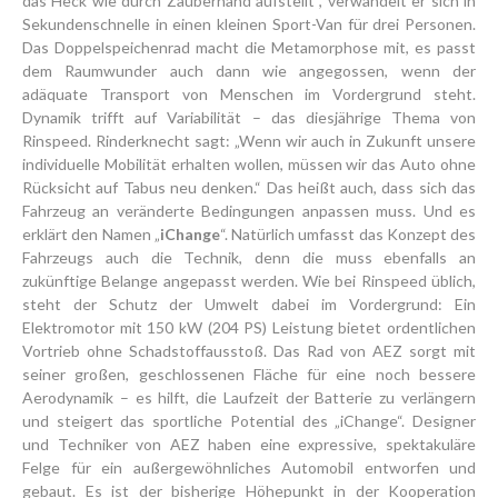
das Heck wie durch Zauberhand aufstellt“, verwandelt er sich in
Sekundenschnelle in einen kleinen Sport-Van für drei Personen.
Das Doppelspeichenrad macht die Metamorphose mit, es passt
dem Raumwunder auch dann wie angegossen, wenn der
adäquate Transport von Menschen im Vordergrund steht.
Dynamik trifft auf Variabilität – das diesjährige Thema von
Rinspeed. Rinderknecht sagt: „Wenn wir auch in Zukunft unsere
individuelle Mobilität erhalten wollen, müssen wir das Auto ohne
Rücksicht auf Tabus neu denken.“ Das heißt auch, dass sich das
Fahrzeug an veränderte Bedingungen anpassen muss. Und es
erklärt den Namen „
iChange
“. Natürlich umfasst das Konzept des
Fahrzeugs auch die Technik, denn die muss ebenfalls an
zukünftige Belange angepasst werden. Wie bei Rinspeed üblich,
steht der Schutz der Umwelt dabei im Vordergrund: Ein
Elektromotor mit 150 kW (204 PS) Leistung bietet ordentlichen
Vortrieb ohne Schadstoffausstoß. Das Rad von AEZ sorgt mit
seiner großen, geschlossenen Fläche für eine noch bessere
Aerodynamik – es hilft, die Laufzeit der Batterie zu verlängern
und steigert das sportliche Potential des „iChange“. Designer
und Techniker von AEZ haben eine expressive, spektakuläre
Felge für ein außergewöhnliches Automobil entworfen und
gebaut. Es ist der bisherige Höhepunkt in der Kooperation