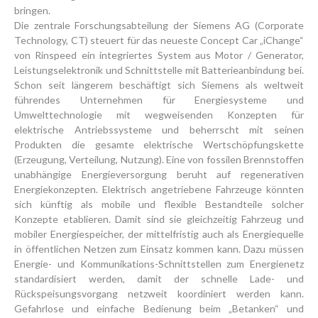
bringen.
Die zentrale Forschungsabteilung der Siemens AG (Corporate
Technology, CT) steuert für das neueste Concept Car „iChange“
von Rinspeed ein integriertes System aus Motor / Generator,
Leistungselektronik und Schnittstelle mit Batterieanbindung bei.
Schon seit längerem beschäftigt sich Siemens als weltweit
führendes Unternehmen für Energiesysteme und
Umwelttechnologie mit wegweisenden Konzepten für
elektrische Antriebssysteme und beherrscht mit seinen
Produkten die gesamte elektrische Wertschöpfungskette
(Erzeugung, Verteilung, Nutzung). Eine von fossilen Brennstoffen
unabhängige Energieversorgung beruht auf regenerativen
Energiekonzepten. Elektrisch angetriebene Fahrzeuge könnten
sich künftig als mobile und flexible Bestandteile solcher
Konzepte etablieren. Damit sind sie gleichzeitig Fahrzeug und
mobiler Energiespeicher, der mittelfristig auch als Energiequelle
in öffentlichen Netzen zum Einsatz kommen kann. Dazu müssen
Energie- und Kommunikations-Schnittstellen zum Energienetz
standardisiert werden, damit der schnelle Lade- und
Rückspeisungsvorgang netzweit koordiniert werden kann.
Gefahrlose und einfache Bedienung beim „Betanken“ und