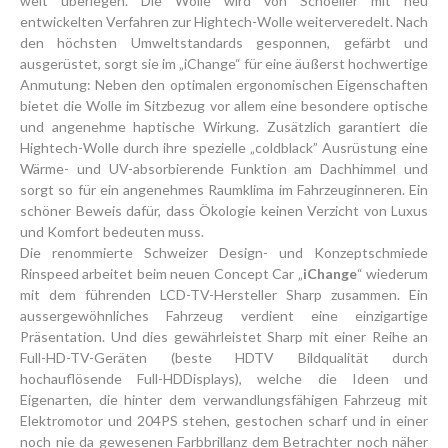
weit überlegen. Die Wolle wird von Schoeller mit neu
entwickelten Verfahren zur Hightech-Wolle weiterveredelt. Nach
den höchsten Umweltstandards gesponnen, gefärbt und
ausgerüstet, sorgt sie im „iChange“ für eine äußerst hochwertige
Anmutung: Neben den optimalen ergonomischen Eigenschaften
bietet die Wolle im Sitzbezug vor allem eine besondere optische
und angenehme haptische Wirkung. Zusätzlich garantiert die
Hightech-Wolle durch ihre spezielle „coldblack” Ausrüstung eine
Wärme- und UV-absorbierende Funktion am Dachhimmel und
sorgt so für ein angenehmes Raumklima im Fahrzeuginneren. Ein
schöner Beweis dafür, dass Ökologie keinen Verzicht von Luxus
und Komfort bedeuten muss.
Die renommierte Schweizer Design- und Konzeptschmiede
Rinspeed arbeitet beim neuen Concept Car „
iChange
“ wiederum
mit dem führenden LCD-TV-Hersteller Sharp zusammen. Ein
aussergewöhnliches Fahrzeug verdient eine einzigartige
Präsentation. Und dies gewährleistet Sharp mit einer Reihe an
Full-HD-TV-Geräten (beste HDTV Bildqualität durch
hochauflösende Full-HDDisplays), welche die Ideen und
Eigenarten, die hinter dem verwandlungsfähigen Fahrzeug mit
Elektromotor und 204PS stehen, gestochen scharf und in einer
noch nie da gewesenen Farbbrillanz dem Betrachter noch näher