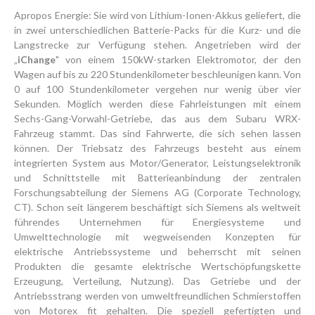
Apropos Energie: Sie wird von Lithium-Ionen-Akkus geliefert, die
in zwei unterschiedlichen Batterie-Packs für die Kurz- und die
Langstrecke zur Verfügung stehen. Angetrieben wird der
„
iChange
" von einem 150kW-starken Elektromotor, der den
Wagen auf bis zu 220 Stundenkilometer beschleunigen kann. Von
0 auf 100 Stundenkilometer vergehen nur wenig über vier
Sekunden. Möglich werden diese Fahrleistungen mit einem
Sechs-Gang-Vorwahl-Getriebe, das aus dem Subaru WRX-
Fahrzeug stammt. Das sind Fahrwerte, die sich sehen lassen
können. Der Triebsatz des Fahrzeugs besteht aus einem
integrierten System aus Motor/Generator, Leistungselektronik
und Schnittstelle mit Batterieanbindung der zentralen
Forschungsabteilung der Siemens AG (Corporate Technology,
CT). Schon seit längerem beschäftigt sich Siemens als weltweit
führendes Unternehmen für Energiesysteme und
Umwelttechnologie mit wegweisenden Konzepten für
elektrische Antriebssysteme und beherrscht mit seinen
Produkten die gesamte elektrische Wertschöpfungskette
Erzeugung, Verteilung, Nutzung). Das Getriebe und der
Antriebsstrang werden von umweltfreundlichen Schmierstoffen
von Motorex fit gehalten. Die speziell gefertigten und