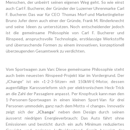
Menschen, der unbeirrt seinen eigenen Weg geht. So wie einst
auch Carl F. Bucherer, der Gründer der Luzerner Uhrenmarke Carl
F. Bucherer. Das war für CEO Thomas Morf und Marketingleiter
Bruno Jufer denn auch einer der Gründe, Frank M. Rinderknecht
und seine Ideen zu unterstützen. Noch entscheidender jedoch
ist die gemeinsame Philosophie von Carl F. Bucherer und
Rinspeed, anspruchsvolle Technologie, erstklassige Werkstoffe
und überraschende Formen zu einem innovativen, konzeptionell
überzeugenden Gesamtwerk zu verdichten.
Vom Sportwagen zum Van: Diese gemeinsame Philosophie steht
auch beim neuesten Rinspeed-Projekt klar im Vordergrund. Der
„iChange“ ist ein «1-2-3-Sitzer» mit 150kW-E-Motor, dessen
augenfällige Karosserieform sich per elektronischem Heck-Trick
an die Zahl der Passagiere anpasst. Per Knopfruck kann man den
1-Personen-Sportwagen in einen kleinen Sport-Van für drei
Personen ummodeln, ganz nach dem Motto «I change». Innovativ
zeigt sich der „
iChange
“ neben dem Design durch seinen
äusserst niedrigen Energieverbrauch: Das Auto fährt ohne
Emissionen und besticht durch ein aufs Minimum reduziertes