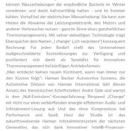
können Wasserheizungen die empfindliche Batterie im Winter
vorwärmen und damit kaltstartfähig halten - und im Sommer
kühlen. Vorteil bei der elektrischen Wasserheizung: Sie kann zum
Heizen die Abwärme der Leistungselektronik, des Motors und
anderer Verbraucher nutzen - ganz im Sinne eines ganzheitlichen
Thermomanagements. Mit seiner vielseitigen Technologie trägt
Eberspächer dem Namen „I change“ („ich verändere“) konsequent
Rechnung: Für jeden Bedarf stellt das Unternehmen
maßgeschneiderte Systemlösungen zur Verfügung und
positioniert sich damit als Spezialist für innovatives
Thermomanagement bei künftigen Antriebsformen.
„Man entdeckt keinen neuen Kontinent, wenn man immer nur
den Küsten folgt“: Harman Becker Automotive Systems, die
Automotive Division von Harman International, lebt diesen
Ansatz des französischen Schriftstellers André Gide und wartet
in dem „Null-Emissions“-Konzeptfahrzeug Rinspeed „iChange“
mit nicht nur einer verblüffenden energie-effizienten Audio- und
Infotainment-Lösung auf. Und das ohne Kompromisse bei
Performance und Spaß. Herz der Studie ist das
zukunftsweisende Harman Infotainmentsystem der nächsten
Generation, das sich dank innovativer Intel®-Prozessor-