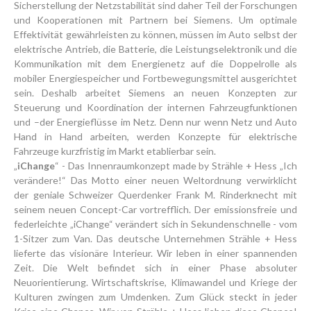
Sicherstellung der Netzstabilität sind daher Teil der Forschungen
und Kooperationen mit Partnern bei Siemens. Um optimale
Effektivität gewährleisten zu können, müssen im Auto selbst der
elektrische Antrieb, die Batterie, die Leistungselektronik und die
Kommunikation mit dem Energienetz auf die Doppelrolle als
mobiler Energiespeicher und Fortbewegungsmittel ausgerichtet
sein. Deshalb arbeitet Siemens an neuen Konzepten zur
Steuerung und Koordination der internen Fahrzeugfunktionen
und –der Energieflüsse im Netz. Denn nur wenn Netz und Auto
Hand in Hand arbeiten, werden Konzepte für elektrische
Fahrzeuge kurzfristig im Markt etablierbar sein.
„
iChange
“ - Das Innenraumkonzept made by Strähle + Hess „Ich
verändere!“ Das Motto einer neuen Weltordnung verwirklicht
der geniale Schweizer Querdenker Frank M. Rinderknecht mit
seinem neuen Concept-Car vortrefflich. Der emissionsfreie und
federleichte „iChange“ verändert sich in Sekundenschnelle - vom
1-Sitzer zum Van. Das deutsche Unternehmen Strähle + Hess
lieferte das visionäre Interieur. Wir leben in einer spannenden
Zeit. Die Welt befindet sich in einer Phase absoluter
Neuorientierung. Wirtschaftskrise, Klimawandel und Kriege der
Kulturen zwingen zum Umdenken. Zum Glück steckt in jeder