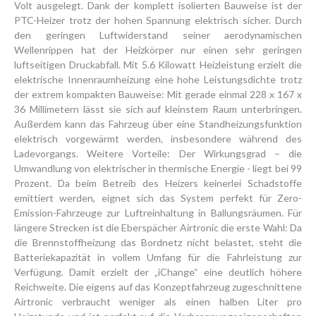
Volt ausgelegt. Dank der komplett isolierten Bauweise ist der
PTC-Heizer trotz der hohen Spannung elektrisch sicher. Durch
den geringen Luftwiderstand seiner aerodynamischen
Wellenrippen hat der Heizkörper nur einen sehr geringen
luftseitigen Druckabfall. Mit 5.6 Kilowatt Heizleistung erzielt die
elektrische Innenraumheizung eine hohe Leistungsdichte trotz
der extrem kompakten Bauweise: Mit gerade einmal 228 x 167 x
36 Millimetern lässt sie sich auf kleinstem Raum unterbringen.
Außerdem kann das Fahrzeug über eine Standheizungsfunktion
elektrisch vorgewärmt werden, insbesondere während des
Ladevorgangs. Weitere Vorteile: Der Wirkungsgrad – die
Umwandlung von elektrischer in thermische Energie - liegt bei 99
Prozent. Da beim Betreib des Heizers keinerlei Schadstoffe
emittiert werden, eignet sich das System perfekt für Zero-
Emission-Fahrzeuge zur Luftreinhaltung in Ballungsräumen. Für
längere Strecken ist die Eberspächer Airtronic die erste Wahl: Da
die Brennstoffheizung das Bordnetz nicht belastet, steht die
Batteriekapazität in vollem Umfang für die Fahrleistung zur
Verfügung. Damit erzielt der „iChange“ eine deutlich höhere
Reichweite. Die eigens auf das Konzeptfahrzeug zugeschnittene
Airtronic verbraucht weniger als einen halben Liter pro