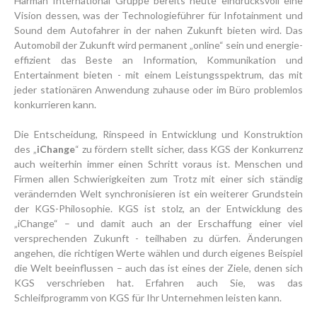
Harman International Gruppe bereits heute eindrucksvoll eine
Vision dessen, was der Technologieführer für Infotainment und
Sound dem Autofahrer in der nahen Zukunft bieten wird. Das
Automobil der Zukunft wird permanent „online“ sein und energie-
effizient das Beste an Information, Kommunikation und
Entertainment bieten - mit einem Leistungsspektrum, das mit
jeder stationären Anwendung zuhause oder im Büro problemlos
konkurrieren kann.
Die Entscheidung, Rinspeed in Entwicklung und Konstruktion
des „
iChange
“ zu fördern stellt sicher, dass KGS der Konkurrenz
auch weiterhin immer einen Schritt voraus ist. Menschen und
Firmen allen Schwierigkeiten zum Trotz mit einer sich ständig
verändernden Welt synchronisieren ist ein weiterer Grundstein
der KGS-Philosophie. KGS ist stolz, an der Entwicklung des
„iChange“ – und damit auch an der Erschaffung einer viel
versprechenden Zukunft - teilhaben zu dürfen. Änderungen
angehen, die richtigen Werte wählen und durch eigenes Beispiel
die Welt beeinflussen – auch das ist eines der Ziele, denen sich
KGS verschrieben hat. Erfahren auch Sie, was das
Schleifprogramm von KGS für Ihr Unternehmen leisten kann.