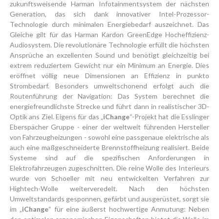
zukunftsweisende Harman Infotainmentsystem der nächsten
Generation, das sich dank innovativer Intel-Prozessor-
Technologie durch minimalen Energiebedarf auszeichnet. Das
Gleiche gilt für das Harman Kardon GreenEdge Hocheffizienz-
Audiosystem. Die revolutionäre Technologie erfüllt die höchsten
Ansprüche an exzellenten Sound und benötigt gleichzeitig bei
extrem reduziertem Gewicht nur ein Minimum an Energie. Dies
eröffnet völlig neue Dimensionen an Effizienz in punkto
Strombedarf. Besonders umweltschonend erfolgt auch die
Routenführung der Navigation: Das System berechnet die
energiefreundlichste Strecke und führt dann in realistischer 3D-
Optik ans Ziel. Eigens für das „
iChange
“-Projekt hat die Esslinger
Eberspächer Gruppe - einer der weltweit führenden Hersteller
von Fahrzeugheizungen - sowohl eine passgenaue elektrische als
auch eine maßgeschneiderte Brennstoffheizung realisiert. Beide
Systeme sind auf die spezifischen Anforderungen in
Elektrofahrzeugen zugeschnitten. Die reine Wolle des Interieurs
wurde von Schoeller mit neu entwickelten Verfahren zur
Hightech-Wolle weiterveredelt. Nach den höchsten
Umweltstandards gesponnen, gefärbt und ausgerüstet, sorgt sie
im „
iChange
“ für eine äußerst hochwertige Anmutung: Neben