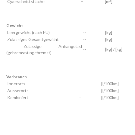
2
Querschnittsfläche
--
[m
]
Gewicht
Leergewicht (nach EU)
--
[kg]
Zulässiges Gesamtgewicht
--
[kg]
Zulässige Anhängelast
--
[kg] / [kg]
(gebremst/ungebremst)
Verbrauch
Innerorts
--
[l/100km]
Ausserorts
--
[l/100km]
Kombiniert
--
[l/100km]