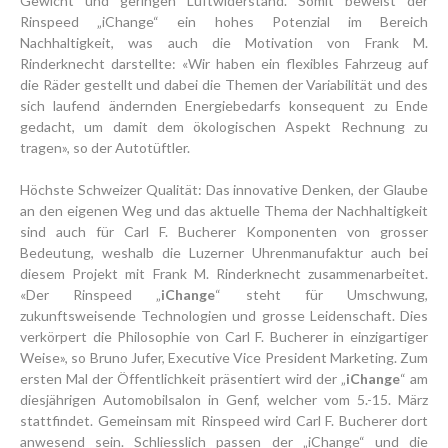
Gewicht und geringen Luftwiderstand. Somit beweist der
Rinspeed „iChange“ ein hohes Potenzial im Bereich
Nachhaltigkeit, was auch die Motivation von Frank M.
Rinderknecht darstellte: «Wir haben ein flexibles Fahrzeug auf
die Räder gestellt und dabei die Themen der Variabilität und des
sich laufend ändernden Energiebedarfs konsequent zu Ende
gedacht, um damit dem ökologischen Aspekt Rechnung zu
tragen», so der Autotüftler.
Höchste Schweizer Qualität: Das innovative Denken, der Glaube
an den eigenen Weg und das aktuelle Thema der Nachhaltigkeit
sind auch für Carl F. Bucherer Komponenten von grosser
Bedeutung, weshalb die Luzerner Uhrenmanufaktur auch bei
diesem Projekt mit Frank M. Rinderknecht zusammenarbeitet.
«Der Rinspeed „
iChange
“ steht für Umschwung,
zukunftsweisende Technologien und grosse Leidenschaft. Dies
verkörpert die Philosophie von Carl F. Bucherer in einzigartiger
Weise», so Bruno Jufer, Executive Vice President Marketing. Zum
ersten Mal der Öffentlichkeit präsentiert wird der „
iChange
“ am
diesjährigen Automobilsalon in Genf, welcher vom 5.-15. März
stattfindet. Gemeinsam mit Rinspeed wird Carl F. Bucherer dort
anwesend sein. Schliesslich passen der „iChange“ und die