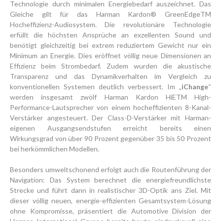
Technologie durch minimalen Energiebedarf auszeichnet. Das
Gleiche gilt für das Harman Kardon® GreenEdgeTM
Hocheffizienz-Audiosystem. Die revolutionäre Technologie
erfüllt die höchsten Ansprüche an exzellenten Sound und
benötigt gleichzeitig bei extrem reduziertem Gewicht nur ein
Minimum an Energie. Dies eröffnet völlig neue Dimensionen an
Effizienz beim Strombedarf. Zudem wurden die akustische
Transparenz und das Dynamikverhalten im Vergleich zu
konventionellen Systemen deutlich verbessert. Im „
iChange
“
werden insgesamt zwölf Harman Kardon HiETM High-
Performance-Lautsprecher von einem hocheffizienten 8-Kanal-
Verstärker angesteuert. Der Class-D-Verstärker mit Harman-
eigenen Ausgangsendstufen erreicht bereits einen
Wirkungsgrad von über 90 Prozent gegenüber 35 bis 50 Prozent
bei herkömmlichen Modellen.
Besonders umweltschonend erfolgt auch die Routenführung der
Navigation: Das System berechnet die energiefreundlichste
Strecke und führt dann in realistischer 3D-Optik ans Ziel. Mit
dieser völlig neuen, energie-effizienten Gesamtsystem-Lösung
ohne Kompromisse, präsentiert die Automotive Division der