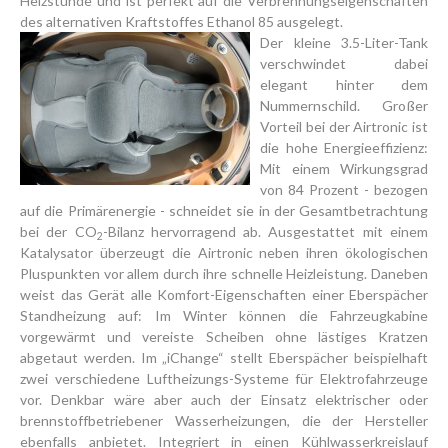
Heizstunde und ist perfekt auf die Verbrennungseigenschaften
des alternativen Kraftstoffes Ethanol 85 ausgelegt.
Der kleine 3.5-Liter-Tank
verschwindet dabei
elegant hinter dem
Nummernschild. Großer
Vorteil bei der Airtronic ist
die hohe Energieeffizienz:
Mit einem Wirkungsgrad
von 84 Prozent - bezogen
auf die Primärenergie - schneidet sie in der Gesamtbetrachtung
bei der CO
-Bilanz hervorragend ab. Ausgestattet mit einem
2
Katalysator überzeugt die Airtronic neben ihren ökologischen
Pluspunkten vor allem durch ihre schnelle Heizleistung. Daneben
weist das Gerät alle Komfort-Eigenschaften einer Eberspächer
Standheizung auf: Im Winter können die Fahrzeugkabine
vorgewärmt und vereiste Scheiben ohne lästiges Kratzen
abgetaut werden. Im „iChange“ stellt Eberspächer beispielhaft
zwei verschiedene Luftheizungs-Systeme für Elektrofahrzeuge
vor. Denkbar wäre aber auch der Einsatz elektrischer oder
brennstoffbetriebener Wasserheizungen, die der Hersteller
ebenfalls anbietet. Integriert in einen Kühlwasserkreislauf