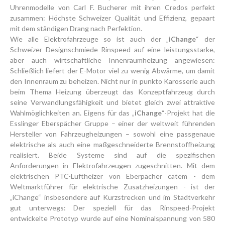
Uhrenmodelle von Carl F. Bucherer mit ihren Credos perfekt
zusammen: Höchste Schweizer Qualität und Effizienz, gepaart
mit dem ständigen Drang nach Perfektion.
Wie alle Elektrofahrzeuge so ist auch der „
iChange
“ der
Schweizer Designschmiede Rinspeed auf eine leistungsstarke,
aber auch wirtschaftliche Innenraumheizung angewiesen:
Schließlich liefert der E-Motor viel zu wenig Abwärme, um damit
den Innenraum zu beheizen. Nicht nur in punkto Karosserie auch
beim Thema Heizung überzeugt das Konzeptfahrzeug durch
seine Verwandlungsfähigkeit und bietet gleich zwei attraktive
Wahlmöglichkeiten an. Eigens für das „
iChange
“-Projekt hat die
Esslinger Eberspächer Gruppe – einer der weltweit führenden
Hersteller von Fahrzeugheizungen – sowohl eine passgenaue
elektrische als auch eine maßgeschneiderte Brennstoffheizung
realisiert. Beide Systeme sind auf die spezifischen
Anforderungen in Elektrofahrzeugen zugeschnitten. Mit dem
elektrischen PTC-Luftheizer von Eberpächer catem - dem
Weltmarktführer für elektrische Zusatzheizungen - ist der
„iChange“ insbesondere auf Kurzstrecken und im Stadtverkehr
gut unterwegs: Der speziell für das Rinspeed-Projekt
entwickelte Prototyp wurde auf eine Nominalspannung von 580