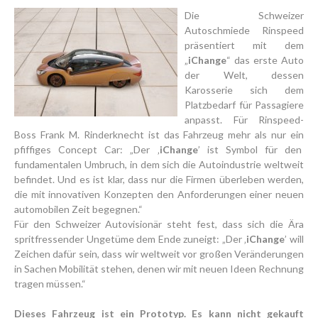
Die Schweizer
Autoschmiede Rinspeed
präsentiert mit dem
„
iChange
“ das erste Auto
der Welt, dessen
Karosserie sich dem
Platzbedarf für Passagiere
anpasst. Für Rinspeed-
Boss Frank M. Rinderknecht ist das Fahrzeug mehr als nur ein
pfiffiges Concept Car: „Der ‚
iChange
’ ist Symbol für den
fundamentalen Umbruch, in dem sich die Autoindustrie weltweit
befindet. Und es ist klar, dass nur die Firmen überleben werden,
die mit innovativen Konzepten den Anforderungen einer neuen
automobilen Zeit begegnen.“
Für den Schweizer Autovisionär steht fest, dass sich die Ära
spritfressender Ungetüme dem Ende zuneigt: „Der ‚
iChange
’ will
Zeichen dafür sein, dass wir weltweit vor großen Veränderungen
in Sachen Mobilität stehen, denen wir mit neuen Ideen Rechnung
tragen müssen.“
Dieses Fahrzeug ist ein Prototyp. Es kann nicht gekauft