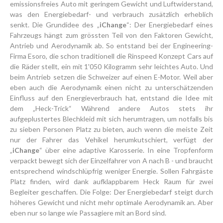
emissionsfreies Auto mit geringem Gewicht und Luftwiderstand,
was den Energiebedarf- und verbrauch zusätzlich erheblich
senkt. Die Grundidee des „
iChange
“: Der Energiebedarf eines
Fahrzeugs hängt zum grössten Teil von den Faktoren Gewicht,
Antrieb und Aerodynamik ab. So entstand bei der Engineering-
Firma Esoro, die schon traditionell die Rinspeed Konzept Cars auf
die Räder stellt, ein mit 1'050 Kilogramm sehr leichtes Auto. Und
beim Antrieb setzen die Schweizer auf einen E-Motor. Weil aber
eben auch die Aerodynamik einen nicht zu unterschätzenden
Einfluss auf den Energieverbrauch hat, entstand die Idee mit
dem „Heck-Trick“ Während andere Autos stets ihr
aufgeplustertes Blechkleid mit sich herumtragen, um notfalls bis
zu sieben Personen Platz zu bieten, auch wenn die meiste Zeit
nur der Fahrer das Vehikel herumkutschiert, verfügt der
„
iChange
“ über eine adaptive Karosserie. In eine Tropfenform
verpackt bewegt sich der Einzelfahrer von A nach B - und braucht
entsprechend windschlüpfrig weniger Energie. Sollen Fahrgäste
Platz finden, wird dank aufklappbarem Heck Raum für zwei
Begleiter geschaffen. Die Folge: Der Energiebedarf steigt durch
höheres Gewicht und nicht mehr optimale Aerodynamik an. Aber
eben nur so lange wie Passagiere mit an Bord sind.