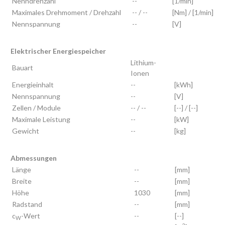
Nenndrehzahl
--
[1/min]
Maximales Drehmoment / Drehzahl
-- / --
[Nm] / [1/min]
Nennspannung
--
[V]
Elektrischer Energiespeicher
Lithium-
Bauart
Ionen
Energieinhalt
--
[kWh]
Nennspannung
--
[V]
Zellen / Module
-- / --
[--] / [--]
Maximale Leistung
--
[kW]
Gewicht
--
[kg]
Abmessungen
Länge
--
[mm]
Breite
--
[mm]
Höhe
1030
[mm]
Radstand
--
[mm]
c
-Wert
--
[--]
W