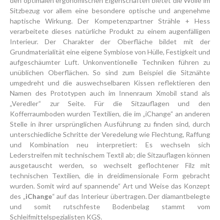
den optimalen ergonomischen Eigenschaften bietet die Wolle im
Sitzbezug vor allem eine besondere optische und angenehme
haptische Wirkung. Der Kompetenzpartner Strähle + Hess
verarbeitete dieses natürliche Produkt zu einem augenfälligen
Interieur. Der Charakter der Oberfläche bildet mit der
Grundmaterialität eine eigene Symbiose von Hülle, Festigkeit und
aufgeschäumter Luft. Unkonventionelle Techniken führen zu
unüblichen Oberflächen. So sind zum Beispiel die Sitznähte
umgedreht und die auswechselbaren Kissen reflektieren den
Namen des Prototypen auch im Innenraum Xmobil stand als
„Veredler“ zur Seite. Für die Sitzauflagen und den
Kofferraumboden wurden Textilien, die im „iChange“ an anderen
Stelle in ihrer ursprünglichen Ausführung zu finden sind, durch
unterschiedliche Schritte der Veredelung wie Flechtung, Raffung
und Kombination neu interpretiert: Es wechseln sich
Lederstreifen mit technischem Textil ab; die Sitzauflagen können
ausgetauscht werden, so wechselt geflochtener Filz mit
technischen Textilien, die in dreidimensionale Form gebracht
wurden. Somit wird auf spannende“ Art und Weise das Konzept
des „
iChange
“ auf das Interieur übertragen. Der diamantbelegte
und somit rutschfeste Bodenbelag stammt vom
Schleifmittelspezialisten KGS.