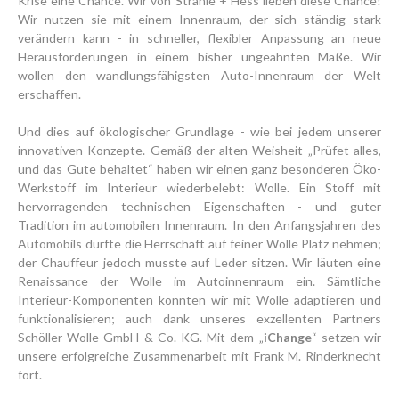
Krise eine Chance. Wir von Strähle + Hess lieben diese Chance!
Wir nutzen sie mit einem Innenraum, der sich ständig stark
verändern kann - in schneller, flexibler Anpassung an neue
Herausforderungen in einem bisher ungeahnten Maße. Wir
wollen den wandlungsfähigsten Auto-Innenraum der Welt
erschaffen.
Und dies auf ökologischer Grundlage - wie bei jedem unserer
innovativen Konzepte. Gemäß der alten Weisheit „Prüfet alles,
und das Gute behaltet“ haben wir einen ganz besonderen Öko-
Werkstoff im Interieur wiederbelebt: Wolle. Ein Stoff mit
hervorragenden technischen Eigenschaften - und guter
Tradition im automobilen Innenraum. In den Anfangsjahren des
Automobils durfte die Herrschaft auf feiner Wolle Platz nehmen;
der Chauffeur jedoch musste auf Leder sitzen. Wir läuten eine
Renaissance der Wolle im Autoinnenraum ein. Sämtliche
Interieur-Komponenten konnten wir mit Wolle adaptieren und
funktionalisieren; auch dank unseres exzellenten Partners
Schöller Wolle GmbH & Co. KG. Mit dem „
iChange
“ setzen wir
unsere erfolgreiche Zusammenarbeit mit Frank M. Rinderknecht
fort.