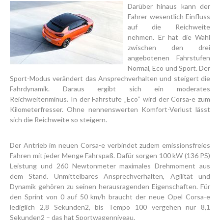
Darüber hinaus kann der
Fahrer wesentlich Einfluss
auf die Reichweite
nehmen. Er hat die Wahl
zwischen den drei
angebotenen Fahrstufen
Normal, Eco und Sport. Der
Sport-Modus verändert das Ansprechverhalten und steigert die
Fahrdynamik. Daraus ergibt sich ein moderates
Reichweitenminus. In der Fahrstufe „Eco“ wird der Corsa-e zum
Kilometerfresser. Ohne nennenswerten Komfort-Verlust lässt
sich die Reichweite so steigern.
Der Antrieb im neuen Corsa-e verbindet zudem emissionsfreies
Fahren mit jeder Menge Fahrspaß. Dafür sorgen 100 kW (136 PS)
Leistung und 260 Newtonmeter maximales Drehmoment aus
dem Stand. Unmittelbares Ansprechverhalten, Agilität und
Dynamik gehören zu seinen herausragenden Eigenschaften. Für
den Sprint von 0 auf 50 km/h braucht der neue Opel Corsa-e
lediglich 2,8 Sekunden2, bis Tempo 100 vergehen nur 8,1
Sekunden2 – das hat Sportwagenniveau.