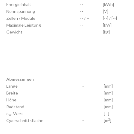
Energieinhalt
--
[kWh]
Nennspannung
--
[V]
Zellen / Module
-- / --
[--] / [--]
Maximale Leistung
--
[kW]
Gewicht
--
[kg]
Abmessungen
Länge
--
[mm]
Breite
--
[mm]
Höhe
--
[mm]
Radstand
--
[mm]
c
-Wert
--
[--]
W
2
Querschnittsfläche
--
[m
]