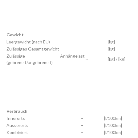
Gewicht
Leergewicht (nach EU)
--
[kg]
Zulässiges Gesamtgewicht
--
[kg]
Zulässige Anhängelast
--
[kg] / [kg]
(gebremst/ungebremst)
Verbrauch
Innerorts
--
[l/100km]
Ausserorts
--
[l/100km]
Kombiniert
--
[l/100km]