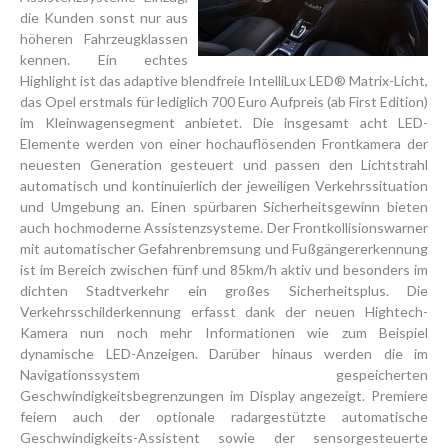
die Kunden sonst nur aus
höheren Fahrzeugklassen
kennen. Ein echtes
Highlight ist das adaptive blendfreie IntelliLux LED® Matrix-Licht,
das Opel erstmals für lediglich 700 Euro Aufpreis (ab First Edition)
im Kleinwagensegment anbietet. Die insgesamt acht LED-
Elemente werden von einer hochauflösenden Frontkamera der
neuesten Generation gesteuert und passen den Lichtstrahl
automatisch und kontinuierlich der jeweiligen Verkehrssituation
und Umgebung an. Einen spürbaren Sicherheitsgewinn bieten
auch hochmoderne Assistenzsysteme. Der Frontkollisionswarner
mit automatischer Gefahrenbremsung und Fußgängererkennung
ist im Bereich zwischen fünf und 85km/h aktiv und besonders im
dichten Stadtverkehr ein großes Sicherheitsplus. Die
Verkehrsschilderkennung erfasst dank der neuen Hightech-
Kamera nun noch mehr Informationen wie zum Beispiel
dynamische LED-Anzeigen. Darüber hinaus werden die im
Navigationssystem gespeicherten
Geschwindigkeitsbegrenzungen im Display angezeigt. Premiere
feiern auch der optionale radargestützte automatische
Geschwindigkeits-Assistent sowie der sensorgesteuerte