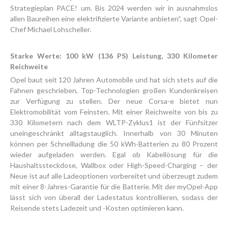
Strategieplan PACE! um. Bis 2024 werden wir in ausnahmslos
allen Baureihen eine elektrifizierte Variante anbieten“, sagt Opel-
Chef Michael Lohscheller.
Starke Werte: 100 kW (136 PS) Leistung, 330 Kilometer
Reichweite
Opel baut seit 120 Jahren Automobile und hat sich stets auf die
Fahnen geschrieben, Top-Technologien großen Kundenkreisen
zur Verfügung zu stellen. Der neue Corsa-e bietet nun
Elektromobilität vom Feinsten. Mit einer Reichweite von bis zu
330 Kilometern nach dem WLTP-Zyklus1 ist der Fünfsitzer
uneingeschränkt alltagstauglich. Innerhalb von 30 Minuten
können per Schnellladung die 50 kWh-Batterien zu 80 Prozent
wieder aufgeladen werden. Egal ob Kabellösung für die
Haushaltssteckdose, Wallbox oder High-Speed-Charging – der
Neue ist auf alle Ladeoptionen vorbereitet und überzeugt zudem
mit einer 8-Jahres-Garantie für die Batterie. Mit der myOpel-App
lässt sich von überall der Ladestatus kontrollieren, sodass der
Reisende stets Ladezeit und -Kosten optimieren kann.