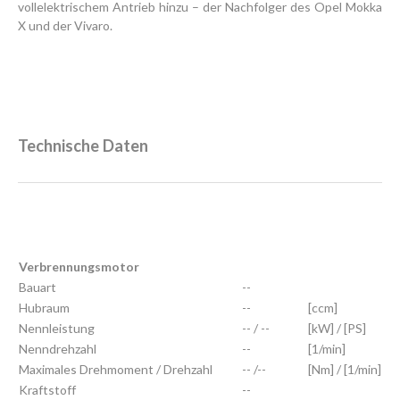
vollelektrischem Antrieb hinzu – der Nachfolger des Opel Mokka
X und der Vivaro.
Technische Daten
Verbrennungsmotor
Bauart
--
Hubraum
--
[ccm]
Nennleistung
-- / --
[kW] / [PS]
Nenndrehzahl
--
[1/min]
Maximales Drehmoment / Drehzahl
-- /--
[Nm] / [1/min]
Kraftstoff
--