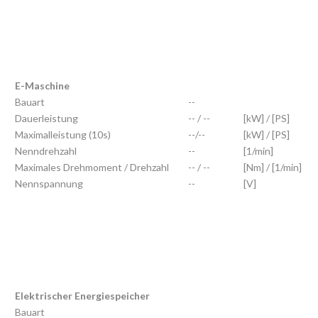
E-Maschine
Bauart
--
Dauerleistung
-- / --
[kW] / [PS]
Maximalleistung (10s)
--/--
[kW] / [PS]
Nenndrehzahl
--
[1/min]
Maximales Drehmoment / Drehzahl
-- / --
[Nm] / [1/min]
Nennspannung
--
[V]
Elektrischer Energiespeicher
Bauart