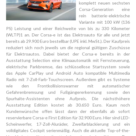
komplett neuen sechsten
Corsa-Generation eine
rein batterie-elektrische
Variante mit 100 kW (136
PS) Leistung und einer Reichweite von bis zu 330 Kilometer
(WLTP)1 an. Der Corsa‑e ist das Elektroauto für alle und jetzt
bereits ab 29.900 Euro bestellbar (UPE inkl. MwSt.). Der Kaufpreis
reduziert sich noch jeweils um die regional gültigen Zuschüsse
für Elektroautos. Dabei bietet der Corsa-e bereits in der
Ausstattung Selection eine Klimaautomatik mit Fernsteuerung,
elektrische Parkbremse, das schlüssellose Startsystem sowie
das Apple CarPlay und Android Auto kompatible Multimedia
Radio mit 7‑Zoll-Farb-Touchscreen. Außerdem gibt es Systeme
wie den Frontkollisionswarner mit automatischer
Gefahrenbremsung und Fußgängererkennung sowie den
Spurhalte-Assistenten ohne Aufpreis. Die nächsthöhere
Ausstattung Edition kostet ab 30.650 Euro. Kaum noch
Kundenwünsche offen lässt dann der ebenfalls ab sofort
reservierbare Corsa-e First Edition für 32.900 Euro. Hier sind LED-
Scheinwerfer, 17-Zoll-Aluräder, Zweifarblackierung und ein
volldigitales Cockpit serienmäßig. Auch die aktuelle Top-of-the-