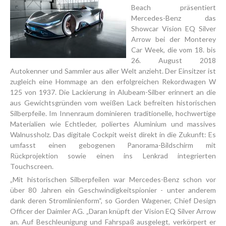
Beach präsentiert
Mercedes-Benz das
Showcar Vision EQ Silver
Arrow bei der Monterey
Car Week, die vom 18. bis
26. August 2018
Autokenner und Sammler aus aller Welt anzieht. Der Einsitzer ist
zugleich eine Hommage an den erfolgreichen Rekordwagen W
125 von 1937. Die Lackierung in Alubeam-Silber erinnert an die
aus Gewichtsgründen vom weißen Lack befreiten historischen
Silberpfeile. Im Innenraum dominieren traditionelle, hochwertige
Materialien wie Echtleder, poliertes Aluminium und massives
Walnussholz. Das digitale Cockpit weist direkt in die Zukunft: Es
umfasst einen gebogenen Panorama-Bildschirm mit
Rückprojektion sowie einen ins Lenkrad integrierten
Touchscreen.
„Mit historischen Silberpfeilen war Mercedes-Benz schon vor
über 80 Jahren ein Geschwindigkeitspionier - unter anderem
dank deren Stromlinienform“, so Gorden Wagener, Chief Design
Officer der Daimler AG. „Daran knüpft der Vision EQ Silver Arrow
an. Auf Beschleunigung und Fahrspaß ausgelegt, verkörpert er