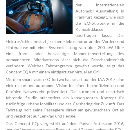
der Internationalen
Automobil-Ausstellung in
Frankfurt gezeigt, wie sich
die EQ-Strategie in die
Kompaktklasse
übertragen lässt. Der
Elektro-Athlet besitzt je einen Elektromotor an der Vorder- und
Hinterachse mit einer Systemleistung von über 200 kW. Über
eine front- oder hecklastige Momentenverteilung des
permanenten Allradantriebs lässt sich die Fahrcharakteristik
verändern. Welches Fahrprogramm gewählt wurde, zeigt das
Concept EQA mit einem einzigartigen virtuellen Grill.
Mit dem smart vision EQ fortwo hat smart auf der IAA 2017 eine
elektrische und autonome Vision für einen hocheffizienten und
flexiblen Nahverkehr präsentiert. Die autonom und elektrisch
fahrende Studie präsentiert ein konsequentes Konzept für
zukünftige urbane Mobilität und das Carsharing der Zukunft. Das
Fahrzeug holt seine Passagiere direkt am gewünschten Ort ab
und verzichtet auf Lenkrad und Pedale.
Das Concept EQ, vorgestellt auf dem Pariser Autosalon 2016,
war der Vorbote der neuen Produkt- und Technologiemarke EQ –