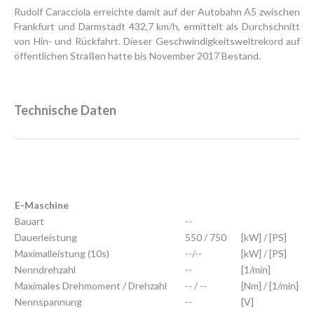
Rudolf Caracciola erreichte damit auf der Autobahn A5 zwischen
Frankfurt und Darmstadt 432,7 km/h, ermittelt als Durchschnitt
von Hin- und Rückfahrt. Dieser Geschwindigkeitsweltrekord auf
öffentlichen Straßen hatte bis November 2017 Bestand.
Technische Daten
E-Maschine
Bauart
--
Dauerleistung
550 / 750
[kW] / [PS]
Maximalleistung (10s)
--/--
[kW] / [PS]
Nenndrehzahl
--
[1/min]
Maximales Drehmoment / Drehzahl
-- / --
[Nm] / [1/min]
Nennspannung
--
[V]