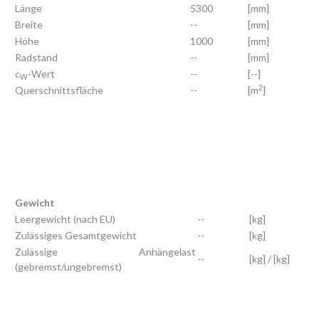
Länge
5300
[mm]
Breite
--
[mm]
Höhe
1000
[mm]
Radstand
--
[mm]
c
-Wert
--
[--]
W
2
Querschnittsfläche
--
[m
]
Gewicht
Leergewicht (nach EU)
--
[kg]
Zulässiges Gesamtgewicht
--
[kg]
Zulässige Anhängelast
--
[kg] / [kg]
(gebremst/ungebremst)