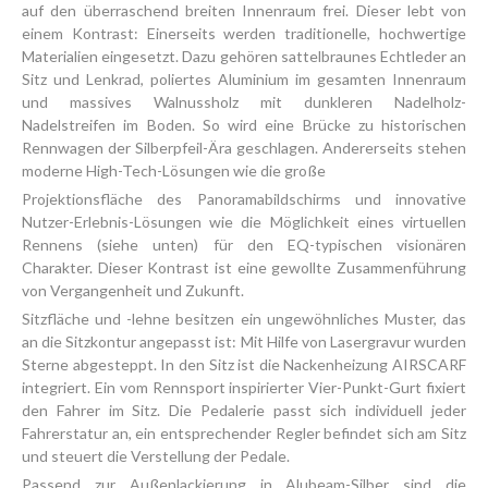
auf den überraschend breiten Innenraum frei. Dieser lebt von
einem Kontrast: Einerseits werden traditionelle, hochwertige
Materialien eingesetzt. Dazu gehören sattelbraunes Echtleder an
Sitz und Lenkrad, poliertes Aluminium im gesamten Innenraum
und massives Walnussholz mit dunkleren Nadelholz-
Nadelstreifen im Boden. So wird eine Brücke zu historischen
Rennwagen der Silberpfeil-Ära geschlagen. Andererseits stehen
moderne High-Tech-Lösungen wie die große
Projektionsfläche des Panoramabildschirms und innovative
Nutzer-Erlebnis-Lösungen wie die Möglichkeit eines virtuellen
Rennens (siehe unten) für den EQ-typischen visionären
Charakter. Dieser Kontrast ist eine gewollte Zusammenführung
von Vergangenheit und Zukunft.
Sitzfläche und -lehne besitzen ein ungewöhnliches Muster, das
an die Sitzkontur angepasst ist: Mit Hilfe von Lasergravur wurden
Sterne abgesteppt. In den Sitz ist die Nackenheizung AIRSCARF
integriert. Ein vom Rennsport inspirierter Vier-Punkt-Gurt fixiert
den Fahrer im Sitz. Die Pedalerie passt sich individuell jeder
Fahrerstatur an, ein entsprechender Regler befindet sich am Sitz
und steuert die Verstellung der Pedale.
Passend zur Außenlackierung in Alubeam-Silber sind die