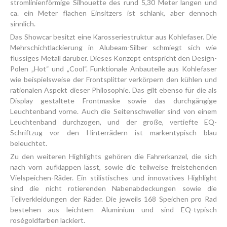
stromlinienförmige Silhouette des rund 5,30 Meter langen und
ca. ein Meter flachen Einsitzers ist schlank, aber dennoch
sinnlich.
Das Showcar besitzt eine Karosseriestruktur aus Kohlefaser. Die
Mehrschichtlackierung in Alubeam-Silber schmiegt sich wie
flüssiges Metall darüber. Dieses Konzept entspricht den Design-
Polen „Hot“ und „Cool“. Funktionale Anbauteile aus Kohlefaser
wie beispielsweise der Frontsplitter verkörpern den kühlen und
rationalen Aspekt dieser Philosophie. Das gilt ebenso für die als
Display gestaltete Frontmaske sowie das durchgängige
Leuchtenband vorne. Auch die Seitenschweller sind von einem
Leuchtenband durchzogen, und der große, vertiefte EQ-
Schriftzug vor den Hinterrädern ist markentypisch blau
beleuchtet.
Zu den weiteren Highlights gehören die Fahrerkanzel, die sich
nach vorn aufklappen lässt, sowie die teilweise freistehenden
Vielspeichen-Räder. Ein stilistisches und innovatives Highlight
sind die nicht rotierenden Nabenabdeckungen sowie die
Teilverkleidungen der Räder. Die jeweils 168 Speichen pro Rad
bestehen aus leichtem Aluminium und sind EQ-typisch
roségoldfarben lackiert.