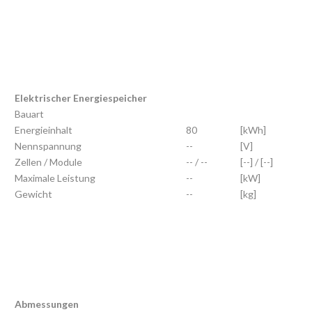
Elektrischer Energiespeicher
Bauart
Energieinhalt
80
[kWh]
Nennspannung
--
[V]
Zellen / Module
-- / --
[--] / [--]
Maximale Leistung
--
[kW]
Gewicht
--
[kg]
Abmessungen