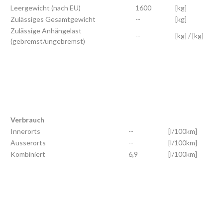
Leergewicht (nach EU)
1600
[kg]
Zulässiges Gesamtgewicht
--
[kg]
Zulässige Anhängelast
--
[kg] / [kg]
(gebremst/ungebremst)
Verbrauch
Innerorts
--
[l/100km]
Ausserorts
--
[l/100km]
Kombiniert
6,9
[l/100km]