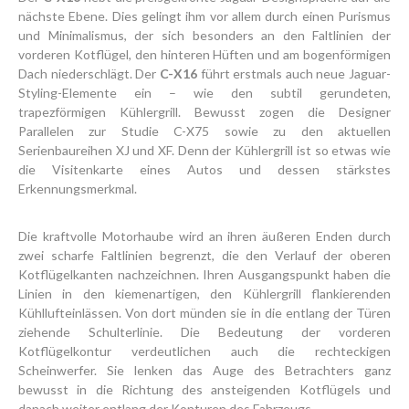
nächste Ebene. Dies gelingt ihm vor allem durch einen Purismus
und Minimalismus, der sich besonders an den Faltlinien der
vorderen Kotflügel, den hinteren Hüften und am bogenförmigen
Dach niederschlägt. Der
C-X16
führt erstmals auch neue Jaguar-
Styling-Elemente ein – wie den subtil gerundeten,
trapezförmigen Kühlergrill. Bewusst zogen die Designer
Parallelen zur Studie C-X75 sowie zu den aktuellen
Serienbaureihen XJ und XF. Denn der Kühlergrill ist so etwas wie
die Visitenkarte eines Autos und dessen stärkstes
Erkennungsmerkmal.
Die kraftvolle Motorhaube wird an ihren äußeren Enden durch
zwei scharfe Faltlinien begrenzt, die den Verlauf der oberen
Kotflügelkanten nachzeichnen. Ihren Ausgangspunkt haben die
Linien in den kiemenartigen, den Kühlergrill flankierenden
Kühllufteinlässen. Von dort münden sie in die entlang der Türen
ziehende Schulterlinie. Die Bedeutung der vorderen
Kotflügelkontur verdeutlichen auch die rechteckigen
Scheinwerfer. Sie lenken das Auge des Betrachters ganz
bewusst in die Richtung des ansteigenden Kotflügels und
danach weiter entlang der Konturen des Fahrzeugs.