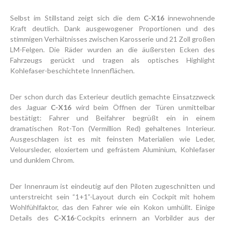
Selbst im Stillstand zeigt sich die dem
C-X16
innewohnende
Kraft deutlich. Dank ausgewogener Proportionen und des
stimmigen Verhältnisses zwischen Karosserie und 21 Zoll großen
LM-Felgen. Die Räder wurden an die äußersten Ecken des
Fahrzeugs gerückt und tragen als optisches Highlight
Kohlefaser-beschichtete Innenflächen.
Der schon durch das Exterieur deutlich gemachte Einsatzzweck
des Jaguar
C-X16
wird beim Öffnen der Türen unmittelbar
bestätigt: Fahrer und Beifahrer begrüßt ein in einem
dramatischen Rot-Ton (Vermillion Red) gehaltenes Interieur.
Ausgeschlagen ist es mit feinsten Materialien wie Leder,
Veloursleder, eloxiertem und gefrästem Aluminium, Kohlefaser
und dunklem Chrom.
Der Innenraum ist eindeutig auf den Piloten zugeschnitten und
unterstreicht sein “1+1”-Layout durch ein Cockpit mit hohem
Wohlfühlfaktor, das den Fahrer wie ein Kokon umhüllt. Einige
Details des
C-X16
-Cockpits erinnern an Vorbilder aus der