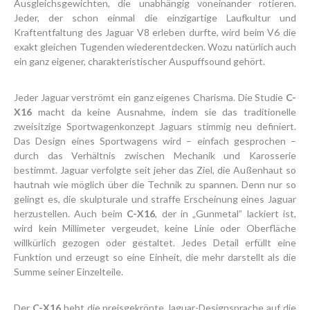
Ausgleichsgewichten, die unabhängig voneinander rotieren.
Jeder, der schon einmal die einzigartige Laufkultur und
Kraftentfaltung des Jaguar V8 erleben durfte, wird beim V6 die
exakt gleichen Tugenden wiederentdecken. Wozu natürlich auch
ein ganz eigener, charakteristischer Auspuffsound gehört.
Jeder Jaguar verströmt ein ganz eigenes Charisma. Die Studie
C-
X16
macht da keine Ausnahme, indem sie das traditionelle
zweisitzige Sportwagenkonzept Jaguars stimmig neu definiert.
Das Design eines Sportwagens wird – einfach gesprochen –
durch das Verhältnis zwischen Mechanik und Karosserie
bestimmt. Jaguar verfolgte seit jeher das Ziel, die Außenhaut so
hautnah wie möglich über die Technik zu spannen. Denn nur so
gelingt es, die skulpturale und straffe Erscheinung eines Jaguar
herzustellen. Auch beim
C-X16
, der in „Gunmetal” lackiert ist,
wird kein Millimeter vergeudet, keine Linie oder Oberfläche
willkürlich gezogen oder gestaltet. Jedes Detail erfüllt eine
Funktion und erzeugt so eine Einheit, die mehr darstellt als die
Summe seiner Einzelteile.
Der
C-X16
hebt die preisgekrönte Jaguar-Designsprache auf die