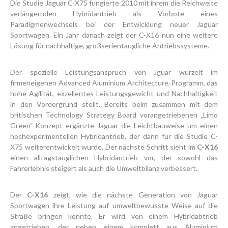
Die Studie Jaguar C-X75 fungierte 2010 mit ihrem die Reichweite
verlängernden Hybridantrieb als Vorbote eines
Paradigmenwechsels bei der Entwicklung neuer Jaguar
Sportwagen. Ein Jahr danach zeigt der C-X16 nun eine weitere
Lösung für nachhaltige, großserientaugliche Antriebssysteme.
Der spezielle Leistungsanspruch von Jguar wurzelt im
firmeneigenen Advanced Aluminium Architecture-Programm, das
hohe Agilität, exzellentes Leistungsgewicht und Nachhaltigkeit
in den Vordergrund stellt. Bereits beim zusammen mit dem
britischen Technology Strategy Board vorangetriebenen „Limo
Green“-Konzept ergänzte Jaguar die Leichtbauweise um einen
hochexperimentellen Hybridantrieb, der dann für die Studie C-
X75 weiterentwickelt wurde. Der nächste Schritt sieht im
C-X16
einen alltagstauglichen Hybridantrieb vor, der sowohl das
Fahrerlebnis steigert als auch die Umweltbilanz verbessert.
Der
C-X16
zeigt, wie die nächste Generation von Jaguar
Sportwagen ihre Leistung auf umweltbewusste Weise auf die
Straße bringen könnte. Er wird von einem Hybridabtrieb
angetrieben, der neben einem komplett aus Aluminium