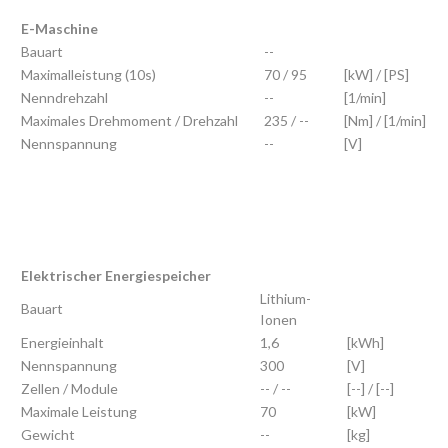
E-Maschine
Bauart
--
Maximalleistung (10s)
70 / 95
[kW] / [PS]
Nenndrehzahl
--
[1/min]
Maximales Drehmoment / Drehzahl
235 / --
[Nm] / [1/min]
Nennspannung
--
[V]
Elektrischer Energiespeicher
Lithium-
Bauart
Ionen
Energieinhalt
1,6
[kWh]
Nennspannung
300
[V]
Zellen / Module
-- / --
[--] / [--]
Maximale Leistung
70
[kW]
Gewicht
--
[kg]