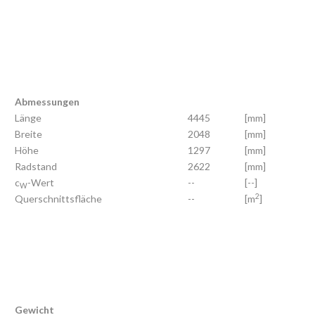
Abmessungen
Länge
4445
[mm]
Breite
2048
[mm]
Höhe
1297
[mm]
Radstand
2622
[mm]
c
-Wert
--
[--]
W
2
Querschnittsfläche
--
[m
]
Gewicht