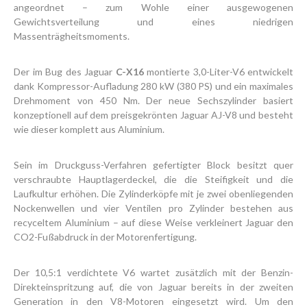
angeordnet – zum Wohle einer ausgewogenen
Gewichtsverteilung und eines niedrigen
Massenträgheitsmoments.
Der im Bug des Jaguar
C-X16
montierte 3,0-Liter-V6 entwickelt
dank Kompressor-Aufladung 280 kW (380 PS) und ein maximales
Drehmoment von 450 Nm. Der neue Sechszylinder basiert
konzeptionell auf dem preisgekrönten Jaguar AJ-V8 und besteht
wie dieser komplett aus Aluminium.
Sein im Druckguss-Verfahren gefertigter Block besitzt quer
verschraubte Hauptlagerdeckel, die die Steifigkeit und die
Laufkultur erhöhen. Die Zylinderköpfe mit je zwei obenliegenden
Nockenwellen und vier Ventilen pro Zylinder bestehen aus
recyceltem Aluminium – auf diese Weise verkleinert Jaguar den
CO2-Fußabdruck in der Motorenfertigung.
Der 10,5:1 verdichtete V6 wartet zusätzlich mit der Benzin-
Direkteinspritzung auf, die von Jaguar bereits in der zweiten
Generation in den V8-Motoren eingesetzt wird. Um den