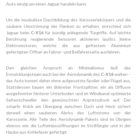
Auto einzig um einen Jaguar handeln kann.
Um die muskulöse Durchbildung des Karosseriekörpers und die
saubere Umströmung der Flanken zu erhalten, entschied sich
Jaguar beim
C-X16
für bündig anliegende Türgriffe. Auf leichte
Berührung reagierende Sensoren aktivieren lautlos kleine
Elektromotoren, welche die aus gefrästem Aluminium
gefertigten Öffner an Fahrer- und Beifahrerseite ausfahren.
Den gleichen Anspruch an Minimalismus ließ das
Entwicklungsteam auch bei der Aerodynamik des
C-X16
walten –
das Auto kommt daher ohne aufgesetzte Spoiler oder Flügel aus.
Stattdessen bauen ein diskreter Frontsplitter, ein als Diffusor
ausgeformter hinterer Unterboden und im Windkanal optimierte
Seitenschweller den gewünschten Anpressdruck auf. Der
scharfe Knick am Übergang zwischen Dach und Heck sichert
derweil einen sauberen Abriss des Luftstroms von der
Karosserie. Alle Teile des Aerodynamik-Pakets sind im Übrigen
ebenso wie die Lufteinlassöffnungen im Stoßfänger und in der
Haube aus Kohlefaser gefertigt.