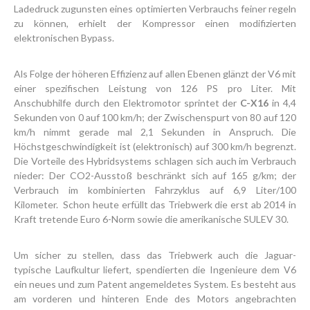
Ladedruck zugunsten eines optimierten Verbrauchs feiner regeln
zu können, erhielt der Kompressor einen modifizierten
elektronischen Bypass.
Als Folge der höheren Effizienz auf allen Ebenen glänzt der V6 mit
einer spezifischen Leistung von 126 PS pro Liter. Mit
Anschubhilfe durch den Elektromotor sprintet der
C-X16
in 4,4
Sekunden von 0 auf 100 km/h; der Zwischenspurt von 80 auf 120
km/h nimmt gerade mal 2,1 Sekunden in Anspruch. Die
Höchstgeschwindigkeit ist (elektronisch) auf 300 km/h begrenzt.
Die Vorteile des Hybridsystems schlagen sich auch im Verbrauch
nieder: Der CO2-Ausstoß beschränkt sich auf 165 g/km; der
Verbrauch im kombinierten Fahrzyklus auf 6,9 Liter/100
Kilometer. Schon heute erfüllt das Triebwerk die erst ab 2014 in
Kraft tretende Euro 6-Norm sowie die amerikanische SULEV 30.
Um sicher zu stellen, dass das Triebwerk auch die Jaguar-
typische Laufkultur liefert, spendierten die Ingenieure dem V6
ein neues und zum Patent angemeldetes System. Es besteht aus
am vorderen und hinteren Ende des Motors angebrachten