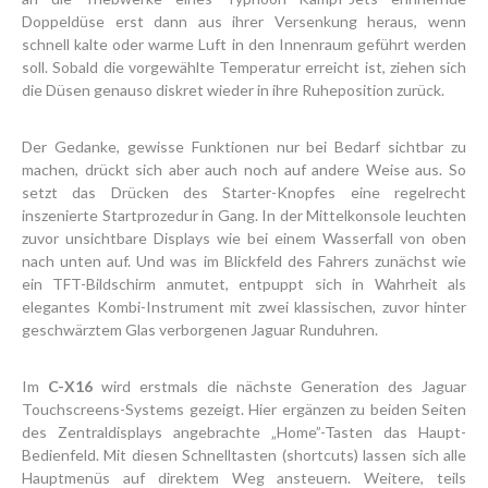
Doppeldüse erst dann aus ihrer Versenkung heraus, wenn
schnell kalte oder warme Luft in den Innenraum geführt werden
soll. Sobald die vorgewählte Temperatur erreicht ist, ziehen sich
die Düsen genauso diskret wieder in ihre Ruheposition zurück.
Der Gedanke, gewisse Funktionen nur bei Bedarf sichtbar zu
machen, drückt sich aber auch noch auf andere Weise aus. So
setzt das Drücken des Starter-Knopfes eine regelrecht
inszenierte Startprozedur in Gang. In der Mittelkonsole leuchten
zuvor unsichtbare Displays wie bei einem Wasserfall von oben
nach unten auf. Und was im Blickfeld des Fahrers zunächst wie
ein TFT-Bildschirm anmutet, entpuppt sich in Wahrheit als
elegantes Kombi-Instrument mit zwei klassischen, zuvor hinter
geschwärztem Glas verborgenen Jaguar Runduhren.
Im
C-X16
wird erstmals die nächste Generation des Jaguar
Touchscreens-Systems gezeigt. Hier ergänzen zu beiden Seiten
des Zentraldisplays angebrachte „Home”-Tasten das Haupt-
Bedienfeld. Mit diesen Schnelltasten (shortcuts) lassen sich alle
Hauptmenüs auf direktem Weg ansteuern. Weitere, teils