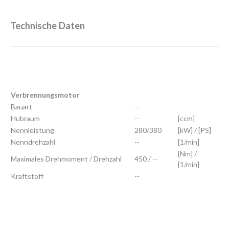
Technische Daten
Verbrennungsmotor
Bauart
--
Hubraum
--
[ccm]
Nennleistung
280/380
[kW] / [PS]
Nenndrehzahl
--
[1/min]
[Nm] /
Maximales Drehmoment / Drehzahl
450 / --
[1/min]
Kraftstoff
--