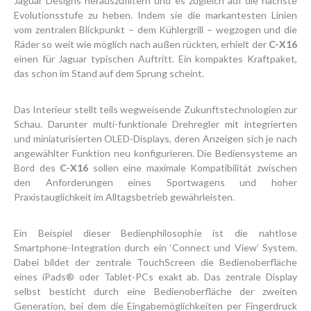
Jaguar Designs herauszufiltern und es zugleich auf die nächste
Evolutionsstufe zu heben. Indem sie die markantesten Linien
vom zentralen Blickpunkt – dem Kühlergrill – wegzogen und die
Räder so weit wie möglich nach außen rückten, erhielt der
C-X16
einen für Jaguar typischen Auftritt. Ein kompaktes Kraftpaket,
das schon im Stand auf dem Sprung scheint.
Das Interieur stellt teils wegweisende Zukunftstechnologien zur
Schau. Darunter multi-funktionale Drehregler mit integrierten
und miniaturisierten OLED-Displays, deren Anzeigen sich je nach
angewählter Funktion neu konfigurieren. Die Bediensysteme an
Bord des
C-X16
sollen eine maximale Kompatibilität zwischen
den Anforderungen eines Sportwagens und hoher
Praxistauglichkeit im Alltagsbetrieb gewährleisten.
Ein Beispiel dieser Bedienphilosophie ist die nahtlose
Smartphone-Integration durch ein ‘Connect und View’ System.
Dabei bildet der zentrale TouchScreen die Bedienoberfläche
eines iPads® oder Tablet-PCs exakt ab. Das zentrale Display
selbst besticht durch eine Bedienoberfläche der zweiten
Generation, bei dem die Eingabemöglichkeiten per Fingerdruck