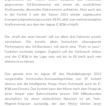
gegossenen V6-Benzinmotor mit einem als zusätzlichen
Kraftspender dienenden Elektromotor aufwartet. Aber auch das
in der Formel 1 seit der Saison 2011 wieder zugelassene
Energierückgewinnungssystem KERS zählt zum weitverzweigten
Kraftreservoir, aus dem der Jaguar
C-X16
schöpft.
Die „Kraft der zwei Herzen” will vor allem drei Faktoren positiv
verstärken: Die bereits allein betrachtet überragende
Performance des V6-Benziners soll durch eine “Push to pass”-
Funktion nochmals steigen. Zugleich soll der Verbrauch sinken
und der
C-X16
in der Lage sein, mit bis zu 80 km/h auch rein
elektrisch zu fahren.
Das gerade erst im Jaguar XF des Modelljahrgangs 2012
vorgestellte Achtstufen-Automatikgetriebe von ZF kommt
ebenso wie die intelligente Stopp-/Start-Automatik auch im
C-
X16
zum Einsatz. Das System kann den Motor nach dem Stopp an
einer Ampel oder Bahnschranke binnen 300 Millisekunden
abschalten; für einen verlässlichen Neustart ist ein Twin-
Magnet-Anlasser zuständig, der den Motor binnen jener