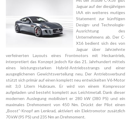
Mit der Studie C-X16 gibt
Jaguar auf der diesjährigen
IAA ein weiteres mutiges
Statement zur künftigen
Design- und Technologie-
Ausrichtung des
Unternehmens ab. Der C-
X16 bedient sich des von
Jaguar über Jahrzehnte
verfeinerten Layouts eines Frontmotors mit Heckantrieb,
interpretiert das Konzept jedoch für das 21. Jahrhundert mittels
eines leistungsstarken Hybrid-Antriebsstrangs und einer
ausgeglichenen Gewichtsverteilung neu. Der Antriebsverbund
stützt sich primär auf einen komplett neu entwickelten V6-Motor
mit 3,0 Litern Hubraum. Er wird von einem Kompressor
aufgeladen und besteht komplett aus Leichtmetall. Dank dieser
modernen Auslegung mobilisiert er 280 kW (380 PS) und ein
maximales Drehmoment von 450 Nm. Drückt der Pilot einen
„Boost“-Knopf am Lenkrad, aktiviert ein Elektromotor zusätzlich
70 kW (95 PS) und 235 Nm an Drehmoment.