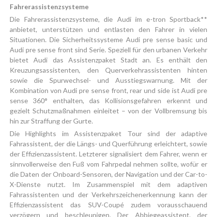
Fahrerassistenzsysteme
Die Fahrerassistenzsysteme, die Audi im e-tron Sportback**
anbietet, unterstützen und entlasten den Fahrer in vielen
Situationen. Die Sicherheitssysteme Audi pre sense basic und
Audi pre sense front sind Serie. Speziell für den urbanen Verkehr
bietet Audi das Assistenzpaket Stadt an. Es enthält den
Kreuzungsassistenten, den Querverkehrassistenten hinten
sowie die Spurwechsel- und Ausstiegswarnung. Mit der
Kombination von Audi pre sense front, rear und side ist Audi pre
sense 360° enthalten, das Kollisionsgefahren erkennt und
gezielt Schutzmaßnahmen einleitet – von der Vollbremsung bis
hin zur Straffung der Gurte.
Die Highlights im Assistenzpaket Tour sind der adaptive
Fahrassistent, der die Längs- und Querführung erleichtert, sowie
der Effizienzassistent. Letzterer signalisiert dem Fahrer, wenn er
sinnvollerweise den Fuß vom Fahrpedal nehmen sollte, wofür er
die Daten der Onboard-Sensoren, der Navigation und der Car-to-
X-Dienste nutzt. Im Zusammenspiel mit dem adaptiven
Fahrassistenten und der Verkehrszeichenerkennung kann der
Effizienzassistent das SUV-Coupé zudem vorausschauend
verzögern und beschleunigen. Der Abbiegeassistent, der