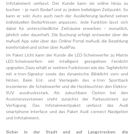
Infotainment umfasst. Der Kunde kann sie online hinzu zu
buchen – je nach Bedarf und zu jedem beliebigen Zeitpunkt. So
kann er sein Auto auch nach der Auslieferung laufend seinen
individuellen Bedürfnissen anpassen. Jede Funktion lässt sich
dabei für unterschiedliche Zeiträume erwerben – monatlich,
jährlich oder dauerhaft. Die Buchung erfolgt entweder über die
myAudi App oder über das Online-Portal myAudi, die Bezahlung
komfortabel und sicher über AudiPay.
Im Paket Licht kann der Kunde die LED-Scheinwerfer zu Matrix
LED-Scheinwerfern mit intelligent geregeltem Fernlicht
upgraden. Dazu erhält er weitere Funktionen wie das Tagfahrlicht
mit e-tron-Signatur sowie das dynamische Blinklicht vorn und
hinten. Beim Ent- und Verriegeln des e-tron Sportback
inszenieren die Scheinwerfer und die Heckleuchten den Elektro-
SUV ausdrucksstark. Als zubuchbare Option bei den
Assistenzsystemen steht zunächst der Parkassistent zur
Verfügung. Das Infotainmentpaket umfasst das Audi
smartphone interface und das Paket Audi connect Navigation
und Infotainment.
Sicher in der Stadt und auf Langstrecken: die