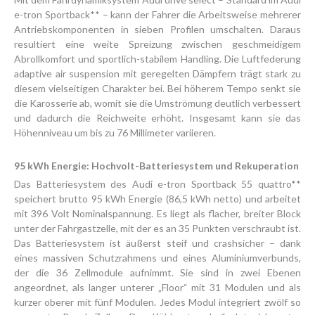
e-tron Sportback** – kann der Fahrer die Arbeitsweise mehrerer
Antriebskomponenten in sieben Profilen umschalten. Daraus
resultiert eine weite Spreizung zwischen geschmeidigem
Abrollkomfort und sportlich-stabilem Handling. Die Luftfederung
adaptive air suspension mit geregelten Dämpfern trägt stark zu
diesem vielseitigen Charakter bei. Bei höherem Tempo senkt sie
die Karosserie ab, womit sie die Umströmung deutlich verbessert
und dadurch die Reichweite erhöht. Insgesamt kann sie das
Höhenniveau um bis zu 76 Millimeter variieren.
95 kWh Energie: Hochvolt-Batteriesystem und Rekuperation
Das Batteriesystem des Audi e-tron Sportback 55 quattro**
speichert brutto 95 kWh Energie (86,5 kWh netto) und arbeitet
mit 396 Volt Nominalspannung. Es liegt als flacher, breiter Block
unter der Fahrgastzelle, mit der es an 35 Punkten verschraubt ist.
Das Batteriesystem ist äußerst steif und crashsicher – dank
eines massiven Schutzrahmens und eines Aluminium­verbunds,
der die 36 Zellmodule aufnimmt. Sie sind in zwei Ebenen
angeordnet, als langer unterer „Floor“ mit 31 Modulen und als
kurzer oberer mit fünf Modulen. Jedes Modul integriert zwölf so