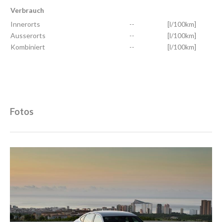
Verbrauch
Innerorts
--
[l/100km]
Ausserorts
--
[l/100km]
Kombiniert
--
[l/100km]
Fotos