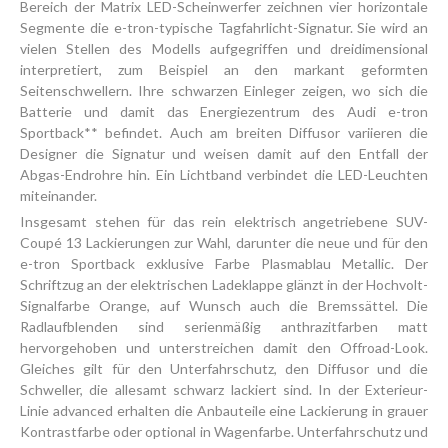
Bereich der Matrix LED-Scheinwerfer zeichnen vier horizontale
Segmente die e-tron-typische Tagfahrlicht-Signatur. Sie wird an
vielen Stellen des Modells aufgegriffen und dreidimensional
interpretiert, zum Beispiel an den markant geformten
Seitenschwellern. Ihre schwarzen Einleger zeigen, wo sich die
Batterie und damit das Energiezentrum des Audi e-tron
Sportback** befindet. Auch am breiten Diffusor variieren die
Designer die Signatur und weisen damit auf den Entfall der
Abgas-Endrohre hin. Ein Lichtband verbindet die LED-Leuchten
miteinander.
Insgesamt stehen für das rein elektrisch angetriebene SUV-
Coupé 13 Lackierungen zur Wahl, darunter die neue und für den
e-tron Sportback exklusive Farbe Plasmablau Metallic. Der
Schriftzug an der elektrischen Ladeklappe glänzt in der Hochvolt-
Signalfarbe Orange, auf Wunsch auch die Bremssättel. Die
Radlaufblenden sind serienmäßig anthrazitfarben matt
hervorgehoben und unterstreichen damit den Offroad-Look.
Gleiches gilt für den Unterfahrschutz, den Diffusor und die
Schweller, die allesamt schwarz lackiert sind. In der Exterieur-
Linie advanced erhalten die Anbauteile eine Lackierung in grauer
Kontrastfarbe oder optional in Wagenfarbe. Unterfahrschutz und