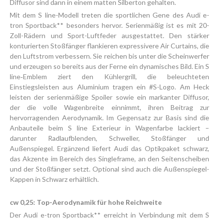
Diffusor sind dann in einem matten Silberton gehalten.
Mit dem S line-Modell treten die sportlichen Gene des Audi e-
tron Sportback** besonders hervor. Serienmäßig ist es mit 20-
Zoll-Rädern und Sport-Luftfeder ausgestattet. Den stärker
konturierten Stoßfänger flankieren expressivere Air Curtains, die
den Luftstrom verbessern. Sie reichen bis unter die Scheinwerfer
und erzeugen so bereits aus der Ferne ein dynamisches Bild. Ein S
line‑Emblem ziert den Kühlergrill, die beleuchteten
Einstiegsleisten aus Aluminium tragen ein #S-Logo. Am Heck
leisten der serienmäßige Spoiler sowie ein markanter Diffusor,
der die volle Wagenbreite einnimmt, ihren Beitrag zur
hervorragenden Aerodynamik. Im Gegensatz zur Basis sind die
Anbauteile beim S line Exterieur in Wagenfarbe lackiert –
darunter Radlaufblenden, Schweller, Stoßfänger und
Außenspiegel. Ergänzend liefert Audi das Optikpaket schwarz,
das Akzente im Bereich des Singleframe, an den Seitenscheiben
und der Stoßfänger setzt. Optional sind auch die Außenspiegel-
Kappen in Schwarz erhältlich.
cw 0,25: Top-Aerodynamik für hohe Reichweite
Der Audi e-tron Sportback** erreicht in Verbindung mit dem S