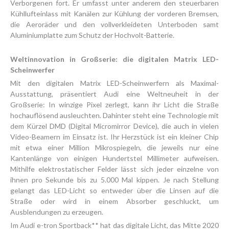
Verborgenen fort. Er umfasst unter anderem den steuerbaren
Kühllufteinlass mit Kanälen zur Kühlung der vorderen Bremsen,
die Aeroräder und den vollverkleideten Unterboden samt
Aluminiumplatte zum Schutz der Hochvolt-Batterie.
Weltinnovation in Großserie: die digitalen Matrix LED-
Scheinwerfer
Mit den digitalen Matrix LED-Scheinwerfern als Maximal-
Ausstattung, präsentiert Audi eine Weltneuheit in der
Großserie: In winzige Pixel zerlegt, kann ihr Licht die Straße
hochauflösend ausleuchten. Dahinter steht eine Technologie mit
dem Kürzel DMD (Digital Micromirror Device), die auch in vielen
Video-Beamern im Einsatz ist. Ihr Herzstück ist ein kleiner Chip
mit etwa einer Million Mikrospiegeln, die jeweils nur eine
Kantenlänge von einigen Hundertstel Millimeter aufweisen.
Mithilfe elektrostatischer Felder lässt sich jeder einzelne von
ihnen pro Sekunde bis zu 5.000 Mal kippen. Je nach Stellung
gelangt das LED-Licht so entweder über die Linsen auf die
Straße oder wird in einem Absorber geschluckt, um
Ausblendungen zu erzeugen.
Im Audi e-tron Sportback** hat das digitale Licht, das Mitte 2020