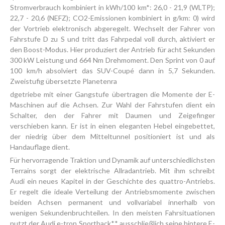
Stromverbrauch kombiniert in kWh/100 km*: 26,0 - 21,9 (WLTP);
22,7 - 20,6 (NEFZ); CO2-Emissionen kombiniert in g/km: 0) wird
der Vortrieb elektronisch abgeregelt. Wechselt der Fahrer von
Fahrstufe D zu S und tritt das Fahrpedal voll durch, aktiviert er
den Boost-Modus. Hier produziert der Antrieb für acht Sekunden
300 kW Leistung und 664 Nm Drehmoment. Den Sprint von 0 auf
100 km/h absolviert das SUV-Coupé dann in 5,7 Sekunden.
Zweistufig übersetzte Planetenra
dgetriebe mit einer Gangstufe übertragen die Momente der E-
Maschinen auf die Achsen. Zur Wahl der Fahrstufen dient ein
Schalter, den der Fahrer mit Daumen und Zeigefinger
verschieben kann. Er ist in einen eleganten Hebel eingebettet,
der niedrig über dem Mitteltunnel positioniert ist und als
Handauflage dient.
Für hervorragende Traktion und Dynamik auf unterschiedlichsten
Terrains sorgt der elektrische Allradantrieb. Mit ihm schreibt
Audi ein neues Kapitel in der Geschichte des quattro-Antriebs.
Er regelt die ideale Verteilung der Antriebsmomente zwischen
beiden Achsen permanent und vollvariabel innerhalb von
wenigen Sekundenbruchteilen. In den meisten Fahrsituationen
nutzt der Audi e-tron Sportback** ausschließlich seine hintere E-