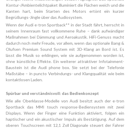
Kontur-/Ambientelichtpaket illuminiert die Flächen weich und die
Kanten hart, beim Starten des Motors ertönt ein kurzer
Begrüßungs-Jingle über das Audiosystem.
Wenn der Audi e-tron Sportback** in der Stadt fährt, herrscht in
seinem Innenraum fast vollkommene Ruhe – dank aufwändiger
Maßnahmen bei Dämmung und Aeroakustik. HiFi-Genuss macht
dadurch noch mehr Freude, vor allem, wenn das optionale Bang &
Olufsen Premium Sound System mit 3D-Klang an Bord ist. Es
lässt die Musik so erklingen, wie sie aufgenommen worden ist,
ohne künstliche Effekte. Ein weiterer attraktiver Infotainment-
Baustein ist die Audi phone box. Sie setzt bei der Telefonie
Maßstäbe – in puncto Verbindungs- und Klangqualität wie beim
kontaktlosen Laden.
Spürbar und verständnisvoll: das Bedienkonzept
Wie alle Oberklasse-Modelle von Audi besitzt auch der e-tron
Sportback das MMI touch response-Bediensystem mit zwei
Displays. Wenn der Finger eine Funktion aktiviert, folgen ein
haptischer und ein akustischer Impuls als Bestätigung. Auf dem
oberen Touchscreen mit 12,1 Zoll Diagonale steuert der Fahrer