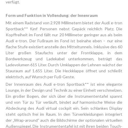
verfügt.
Form und Funktion in Vollendung: der Innenraum
Mit einem Radstand von 2.928 Millimetern bietet der Audi e-tron
Sportback** fünf Personen nebst Gepäck reichlich Platz. Die
Kopffreiheit im Fond fällt nur 20 Millimeter geringer aus als beim
Audi e-tron. Der Fußraum im Fond ist beinahe eben – nur eine
flache Stufe existiert anstelle des Mitteltunnels. Inklusive des 60
Liter großen Staufachs unter der Frontklappe, in dem
Bordwerkzeug und Ladekabel unterkommen, beträgt das
Ladevolumen 615 Liter. Durch Umklappen der Lehnen wächst der
Stauraum auf 1.655 Liter. Die Heckklappe öffnet und schließt
elektrisch, auf Wunsch per Fuß-Geste.
Der Innenraum des Audi e-tron Sportback** ist eine elegante
Lounge, in der Design und Technik zu einer Einheit verschmelzen.
Ein großer Bogen, der sich über die Instrumententafel spannt
und von Tür zu Tür verläuft, bindet auf harmonische Weise die
Abdeckung des Audi virtual cockpit ein. Sein schlankes Display
steht optisch frei im Raum. In den Türverkleidungen integriert
der „Wrap-around“ auch die Bildschirme der optionalen virtuellen
Außenspiegel. Die Instrumententafel ist mit ihren beiden Touch-