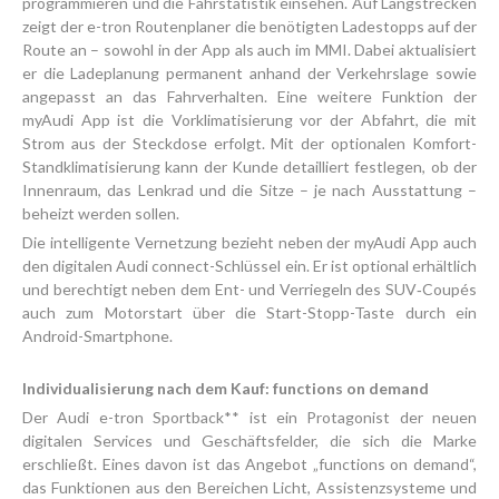
programmieren und die Fahrstatistik einsehen. Auf Langstrecken
zeigt der e-tron Routenplaner die benötigten Ladestopps auf der
Route an – sowohl in der App als auch im MMI. Dabei aktualisiert
er die Ladeplanung permanent anhand der Verkehrslage sowie
angepasst an das Fahrverhalten. Eine weitere Funktion der
myAudi App ist die Vorklimatisierung vor der Abfahrt, die mit
Strom aus der Steckdose erfolgt. Mit der optionalen Komfort-
Standklimatisierung kann der Kunde detailliert festlegen, ob der
Innenraum, das Lenkrad und die Sitze – je nach Ausstattung –
beheizt werden sollen.
Die intelligente Vernetzung bezieht neben der myAudi App auch
den digitalen Audi connect-Schlüssel ein. Er ist optional erhältlich
und berechtigt neben dem Ent- und Verriegeln des SUV‑Coupés
auch zum Motorstart über die Start-Stopp-Taste durch ein
Android-Smartphone.
Individualisierung nach dem Kauf: functions on demand
Der Audi e-tron Sportback** ist ein Protagonist der neuen
digitalen Services und Geschäftsfelder, die sich die Marke
erschließt. Eines davon ist das Angebot „functions on demand“,
das Funktionen aus den Bereichen Licht, Assistenzsysteme und