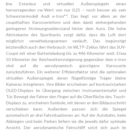
line Exterieur und virtuellen Außenspiegeln einen
hervorragenden cw-Wert von nur 0,25 – noch besser als sein
Schwestermodell Audi e-tron**. Das liegt vor allem an der
coupéhaften Karosserieform und dem damit einhergehenden
geringeren Strömungswiderstand hinter dem Auto. Die hohe
Abrisskante des Sportbacks sorgt dafür, dass die Luft dort
möglichst verwirbelungsarmen verläuft. Das begünstigt
letztendlich auch den Verbrauch. Im WLTP-Zyklus fährt das SUV-
Coupé mit einer Batterieladung bis zu 446 Kilometer weit. Etwa
10 Kilometer der Reichweitensteigerung gegenüber dem e-tron
sind auf die aerodynamisch günstigere Karosserie
zurückzuführen. Ein weiterer Effizienzfaktor sind die optionalen
virtuellen Außenspiegel, deren flügelförmige Träger kleine
Kameras integrieren. Ihre Bilder erscheinen auf kontraststarken
OLED-Displays im Übergang zwischen Instrumententafel und
Tür. Bewegt der Fahrer den Finger auf die Oberfläche des Touch-
Displays zu, erscheinen Symbole, mit denen er den Bildausschnitt
verschieben kann. Außerdem passen sich die Spiegel
automatisch an drei Fahrsituationen an: Auf der Autobahn, beim
Abbiegen und beim Parken liefern sie die jeweils dafür optimale
Ansicht. Der aerodynamische Feinschliff setzt sich auch im