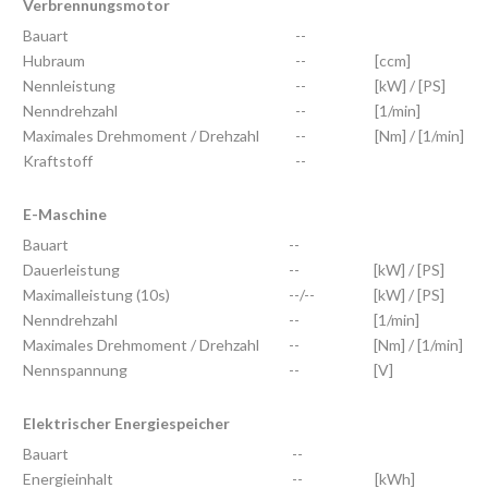
Verbrennungsmotor
Bauart
--
Hubraum
--
[ccm]
Nennleistung
--
[kW] / [PS]
Nenndrehzahl
--
[1/min]
Maximales Drehmoment / Drehzahl
--
[Nm] / [1/min]
Kraftstoff
--
E-Maschine
Bauart
--
Dauerleistung
--
[kW] / [PS]
Maximalleistung (10s)
--/--
[kW] / [PS]
Nenndrehzahl
--
[1/min]
Maximales Drehmoment / Drehzahl
--
[Nm] / [1/min]
Nennspannung
--
[V]
Elektrischer Energiespeicher
Bauart
--
Energieinhalt
--
[kWh]