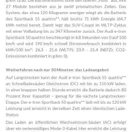
g/km: 0) ab. Die Batterie kommt ohne den oberen „Floor“ aus, ihre
27 Module bestehen aus je zwölf prismatischen Zellen. Das
System, das etwa 120 Kilogramm weniger wiegt als die Batterie
des Sportback 55 quattro**, hält brutto 71 kWh Energie (64,7
kWh netto) bereit. Damit legt das SUV-Coupé im WLTP-Zyklus
mit einer Vollladung bis zu 347 Kilometer zurück. Der Audi e-tron
Sportback 50 quattro beschleunigt in 6,8 Sekunden von 0 auf 100
km/h und wird 190 km/h schnell (Stromverbrauch kombiniert in
kWh/100 km*: 26,3 - 21,6 (WLTP); 23,9 - 21,4 (NEFZ); CO2-
Emissionen kombiniert in g/km: 0).
Weiterfahren nach nur 30 Minuten: das Ladeangebot
Auf Langstrecken kann der Audi e-tron Sportback 55 quattro**
an Schnellladesäulen Gleichstrom (DC) mit bis zu 150 kW laden.
In einer knappen halben Stunde erreicht die Batterie dadurch 80
Prozent ihrer Kapazität – genug für die nächste Langstrecken-
Etappe. Der e-tron Sportback 50 quattro** lädt mit bis zu 120 kW
Leistung und erreicht in derselben Zeit einen identischen Lade-
Status.
Das Laden an öffentlichen Wechselstrom-Säulen (AC) erfolgt
über ein serienmäßiges Mode-3-Kabel. Hier erreicht die Leistung