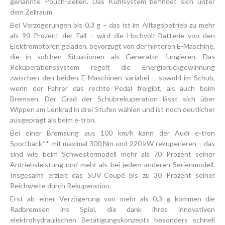
genannte Pouch-Zellen. Das Kühlsystem befindet sich unter
dem Zellraum.
Bei Verzögerungen bis 0,3 g – das ist im Alltagsbetrieb zu mehr
als 90 Prozent der Fall – wird die Hochvolt-Batterie von den
Elektromotoren geladen, bevorzugt von der hinteren E-Maschine,
die in solchen Situationen als Generator fungieren. Das
Rekuperationssystem regelt die Energierück­gewinnung
zwischen den beiden E-Maschinen variabel – sowohl im Schub,
wenn der Fahrer das rechte Pedal freigibt, als auch beim
Bremsen. Der Grad der Schubrekuperation lässt sich über
Wippen am Lenkrad in drei Stufen wählen und ist noch deutlicher
ausgeprägt als beim e-tron.
Bei einer Bremsung aus 100 km/h kann der Audi e-tron
Sportback** mit maximal 300 Nm und 220 kW rekuperieren – das
sind wie beim Schwestermodell mehr als 70 Prozent seiner
Antriebs­leistung und mehr als bei jedem anderen Serienmodell.
Insgesamt erzielt das SUV‑Coupé bis zu 30 Prozent seiner
Reichweite durch Rekuperation.
Erst ab einer Verzögerung von mehr als 0,3 g kommen die
Radbremsen ins Spiel, die dank ihres innovativen
elektrohydraulischen Betätigungskonzepts besonders schnell