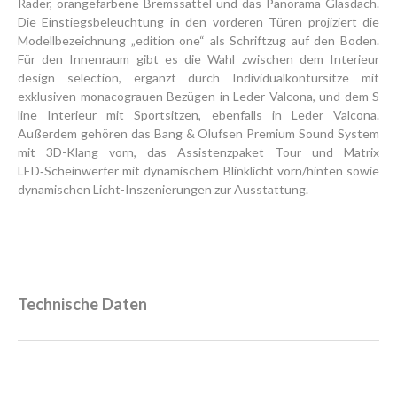
Räder, orangefarbene Bremssättel und das Panorama-Glasdach.
Die Einstiegsbeleuchtung in den vorderen Türen projiziert die
Modellbezeichnung „edition one“ als Schriftzug auf den Boden.
Für den Innenraum gibt es die Wahl zwischen dem Interieur
design selection, ergänzt durch Individualkontursitze mit
exklusiven monacograuen Bezügen in Leder Valcona, und dem S
line Interieur mit Sportsitzen, ebenfalls in Leder Valcona.
Außerdem gehören das Bang & Olufsen Premium Sound System
mit 3D-Klang vorn, das Assistenzpaket Tour und Matrix
LED‑Scheinwerfer mit dynamischem Blinklicht vorn/hinten sowie
dynamischen Licht-Inszenierungen zur Ausstattung.
Technische Daten