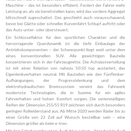
Maschine – das ist besonders effizient. Fordert der Fahrer mehr
Leistung an, als sie bereitstellen kann, wird das vordere Aggregat
blitzschnell zugeschaltet. Das geschieht auch vorausschauend,
bevor bei Glätte oder schneller Kurvenfahrt Schlupf auftritt oder
das Auto unter- oder übersteuert.
Ein Schlüsselfaktor für den sportlichen Charakter und die
hervorragende Querdynamik ist die tiefe Einbaulage der
Antriebskomponenten – der Schwerpunkt liegt weit unter dem
eines konventionellen SUV. Alle gewichtigen Bauteile
konzentrieren sich in der Fahrzeugmitte. Die Achslastverteilung
ist mit einer Relation von nahezu 50:50 top austariert, das
Eigenlenk­verhalten neutral. Mit Bauteilen wie den Fünflenker-
Aufhängungen, der Progressivlenkung und dem
elektrohydraulischen Bremssystem vereint das Fahrwerk
modernste Technologien, die in Summe für ein agiles
Fahrverhalten und hohen Komfort sorgen. Die serienmäßigen
Reifen der Dimension 255/55 R19 zeichnen sich durch besonders
geringen Rollwiderstand aus. Ab Mitte 2020 werden Räder bis zu
einer Größe von 22 Zoll auf Wunsch bestellbar sein – eine
Dimension größer als beim e-tron.
Mit dem Fahrdynamiksystem Audi drive select – Standard im Audi