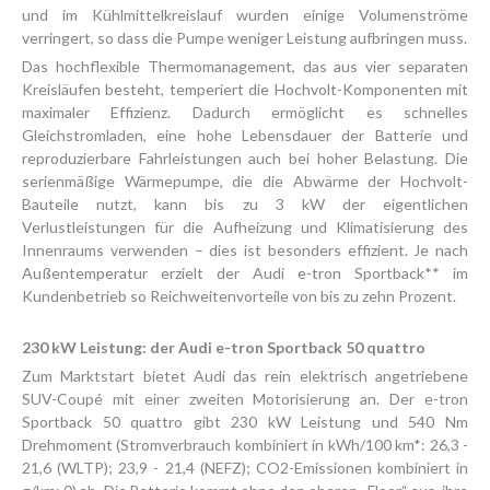
und im Kühlmittelkreislauf wurden einige Volumenströme
verringert, so dass die Pumpe weniger Leistung aufbringen muss.
Das hochflexible Thermomanagement, das aus vier separaten
Kreisläufen besteht, temperiert die Hochvolt-Komponenten mit
maximaler Effizienz. Dadurch ermöglicht es schnelles
Gleichstromladen, eine hohe Lebensdauer der Batterie und
reproduzierbare Fahrleistungen auch bei hoher Belastung. Die
serienmäßige Wärmepumpe, die die Abwärme der Hochvolt-
Bauteile nutzt, kann bis zu 3 kW der eigentlichen
Verlustleistungen für die Aufheizung und Klimatisierung des
Innenraums verwenden – dies ist besonders effizient. Je nach
Außentemperatur erzielt der Audi e-tron Sportback** im
Kundenbetrieb so Reichweitenvorteile von bis zu zehn Prozent.
230 kW Leistung: der Audi e-tron Sportback 50 quattro
Zum Marktstart bietet Audi das rein elektrisch angetriebene
SUV-Coupé mit einer zweiten Motorisierung an. Der e-tron
Sportback 50 quattro gibt 230 kW Leistung und 540 Nm
Drehmoment (Stromverbrauch kombiniert in kWh/100 km*: 26,3 -
21,6 (WLTP); 23,9 - 21,4 (NEFZ); CO2-Emissionen kombiniert in