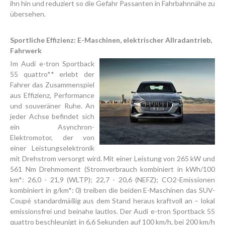
ihn hin und reduziert so die Gefahr Passanten in Fahrbahnnähe zu
übersehen.
Sportliche Effizienz: E-Maschinen, elektrischer Allradantrieb,
Fahrwerk
Im Audi e-tron Sportback
55 quattro** erlebt der
Fahrer das Zusammenspiel
aus Effizienz, Performance
und souveräner Ruhe. An
jeder Achse befindet sich
ein Asynchron-
Elektromotor, der von
einer Leistungselektronik
mit Drehstrom versorgt wird. Mit einer Leistung von 265 kW und
561 Nm Drehmoment (Stromverbrauch kombiniert in kWh/100
km*: 26,0 - 21,9 (WLTP); 22,7 - 20,6 (NEFZ); CO2-Emissionen
kombiniert in g/km*: 0) treiben die beiden E-Maschinen das SUV-
Coupé standardmäßig aus dem Stand heraus kraftvoll an – lokal
emissionsfrei und beinahe lautlos. Der Audi e-tron Sportback 55
quattro beschleunigt in 6,6 Sekunden auf 100 km/h, bei 200 km/h