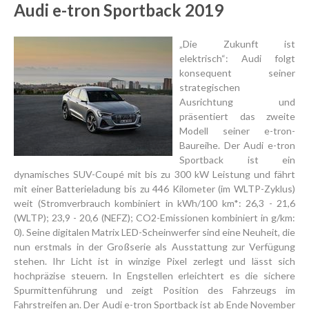
Audi e-tron Sportback 2019
„Die Zukunft ist
elektrisch“: Audi folgt
konsequent seiner
strategischen
Ausrichtung und
präsentiert das zweite
Modell seiner e-tron-
Baureihe. Der Audi e-tron
Sportback ist ein
dynamisches SUV-Coupé mit bis zu 300 kW Leistung und fährt
mit einer Batterieladung bis zu 446 Kilometer (im WLTP-Zyklus)
weit (Stromverbrauch kombiniert in kWh/100 km*: 26,3 - 21,6
(WLTP); 23,9 - 20,6 (NEFZ); CO2-Emissionen kombiniert in g/km:
0). Seine digitalen Matrix LED-Scheinwerfer sind eine Neuheit, die
nun erstmals in der Großserie als Ausstattung zur Verfügung
stehen. Ihr Licht ist in winzige Pixel zerlegt und lässt sich
hochpräzise steuern. In Engstellen erleichtert es die sichere
Spurmittenführung und zeigt Position des Fahrzeugs im
Fahrstreifen an. Der Audi e-tron Sportback ist ab Ende November