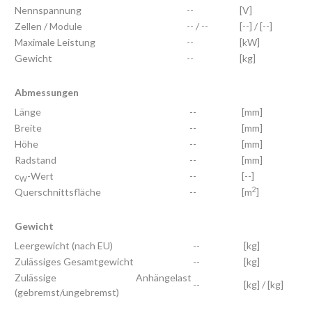
Nennspannung
--
[V]
Zellen / Module
-- / --
[--] / [--]
Maximale Leistung
--
[kW]
Gewicht
--
[kg]
Abmessungen
Länge
--
[mm]
Breite
--
[mm]
Höhe
--
[mm]
Radstand
--
[mm]
c
-Wert
--
[--]
W
2
Querschnittsfläche
--
[m
]
Gewicht
Leergewicht (nach EU)
--
[kg]
Zulässiges Gesamtgewicht
--
[kg]
Zulässige Anhängelast
--
[kg] / [kg]
(gebremst/ungebremst)