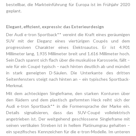
bestellbar, die Markteinführung für Europa ist im Frühjahr 2020
geplant.
Elegant, effizient, expressiv: das Exterieurdesign
Der Audi e-tron Sportback** vereint die Kraft eines geräumigen
SUV mit der Eleganz eines viertürigen Coupés und dem
progressiven Charakter eines Elektroautos. Er ist 4.901
Millimeter lang, 1.935 Millimeter breit und 1.616 Millimeter hoch.
Sein Dach spannt sich flach über die muskulöse Karosserie, fällt –
wie für ein Coupé typisch – nach hinten deutlich ab und mündet
in stark geneigten D-Säulen. Die Unterkante des dritten
Seitenfensters steigt nach hinten an – ein typisches Sportback-
Merkmal.
Mit dem achteckigen Singleframe, den starken Konturen über
den Rädern und dem plastisch geformten Heck reiht sich der
Audi e-tron Sportback** in die Formensprache der Marke ein.
Details signalisieren, dass das SUV-Coupé vollelektrisch
angetrieben ist. Der weitgehend geschlossene Singleframe mit
seinen vertikalen Streben ist in hellem Platinumgrau gehalten –
ein spezifisches Kennzeichen für die e-tron-Modelle. Im unteren