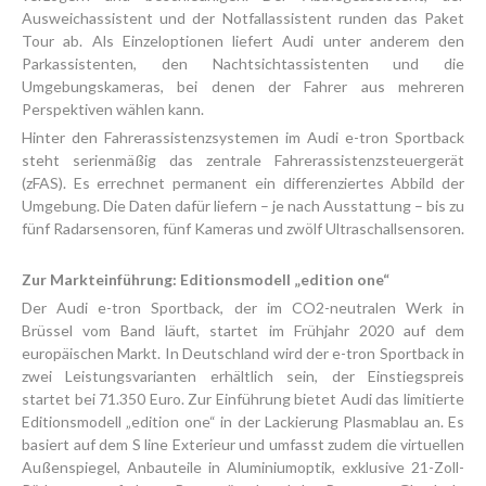
Ausweichassistent und der Notfallassistent runden das Paket
Tour ab. Als Einzeloptionen liefert Audi unter anderem den
Parkassistenten, den Nachtsichtassistenten und die
Umgebungskameras, bei denen der Fahrer aus mehreren
Perspektiven wählen kann.
Hinter den Fahrerassistenzsystemen im Audi e-tron Sportback
steht serienmäßig das zentrale Fahrerassistenzsteuergerät
(zFAS). Es errechnet permanent ein differenziertes Abbild der
Umgebung. Die Daten dafür liefern – je nach Ausstattung – bis zu
fünf Radarsensoren, fünf Kameras und zwölf Ultraschallsensoren.
Zur Markteinführung: Editionsmodell „edition one“
Der Audi e-tron Sportback, der im CO2-neutralen Werk in
Brüssel vom Band läuft, startet im Frühjahr 2020 auf dem
europäischen Markt. In Deutschland wird der e-tron Sportback in
zwei Leistungsvarianten erhältlich sein, der Einstiegspreis
startet bei 71.350 Euro. Zur Einführung bietet Audi das limitierte
Editionsmodell „edition one“ in der Lackierung Plasmablau an. Es
basiert auf dem S line Exterieur und umfasst zudem die virtuellen
Außenspiegel, Anbauteile in Aluminiumoptik, exklusive 21-Zoll-