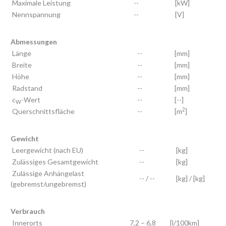
Maximale Leistung
--
[kW]
Nennspannung
--
[V]
Abmessungen
Länge
--
[mm]
Breite
--
[mm]
Höhe
--
[mm]
Radstand
--
[mm]
c
-Wert
--
[--]
W
2
Querschnittsfläche
--
[m
]
Gewicht
Leergewicht (nach EU)
--
[kg]
Zulässiges Gesamtgewicht
--
[kg]
Zulässige Anhängelast
-- / --
[kg] / [kg]
(gebremst/ungebremst)
Verbrauch
Innerorts
7,2 – 6,8
[l/100km]