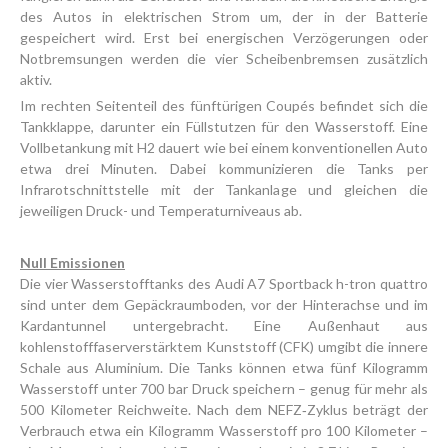
des Autos in elektrischen Strom um, der in der Batterie
gespeichert wird. Erst bei energischen Verzögerungen oder
Notbremsungen werden die vier Scheibenbremsen zusätzlich
aktiv.
Im rechten Seitenteil des fünftürigen Coupés befindet sich die
Tankklappe, darunter ein Füllstutzen für den Wasserstoff. Eine
Vollbetankung mit H2 dauert wie bei einem konventionellen Auto
etwa drei Minuten. Dabei kommunizieren die Tanks per
Infrarotschnittstelle mit der Tankanlage und gleichen die
jeweiligen Druck- und Temperaturniveaus ab.
Null Emissionen
Die vier Wasserstofftanks des Audi A7 Sportback h-tron quattro
sind unter dem Gepäckraumboden, vor der Hinterachse und im
Kardantunnel untergebracht. Eine Außenhaut aus
kohlenstofffaserverstärktem Kunststoff (CFK) umgibt die innere
Schale aus Aluminium. Die Tanks können etwa fünf Kilogramm
Wasserstoff unter 700 bar Druck speichern – genug für mehr als
500 Kilometer Reichweite. Nach dem NEFZ‑Zyklus beträgt der
Verbrauch etwa ein Kilogramm Wasserstoff pro 100 Kilometer –