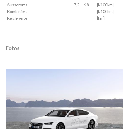
Ausserorts
7,2 – 6,8
[l/100km]
Kombiniert
--
[l/100km]
Reichweite
--
[km]
Fotos