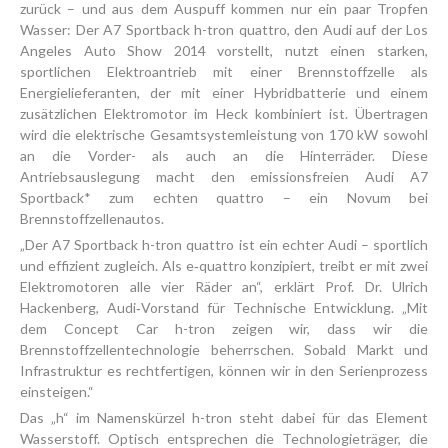
zurück – und aus dem Auspuff kommen nur ein paar Tropfen
Wasser: Der A7 Sportback h-tron quattro, den Audi auf der Los
Angeles Auto Show 2014 vorstellt, nutzt einen starken,
sportlichen Elektroantrieb mit einer Brennstoffzelle als
Energielieferanten, der mit einer Hybridbatterie und einem
zusätzlichen Elektromotor im Heck kombiniert ist. Übertragen
wird die elektrische Gesamtsystemleistung von 170 kW sowohl
an die Vorder- als auch an die Hinterräder. Diese
Antriebsauslegung macht den emissionsfreien Audi A7
Sportback* zum echten quattro – ein Novum bei
Brennstoffzellenautos.
„Der A7 Sportback h-tron quattro ist ein echter Audi – sportlich
und effizient zugleich. Als e‑quattro konzipiert, treibt er mit zwei
Elektromotoren alle vier Räder an“, erklärt Prof. Dr. Ulrich
Hackenberg, Audi‑Vorstand für Technische Entwicklung. „Mit
dem Concept Car h-tron zeigen wir, dass wir die
Brennstoffzellentechnologie beherrschen. Sobald Markt und
Infrastruktur es rechtfertigen, können wir in den Serienprozess
einsteigen.“
Das „h“ im Namenskürzel h-tron steht dabei für das Element
Wasserstoff. Optisch entsprechen die Technologieträger, die