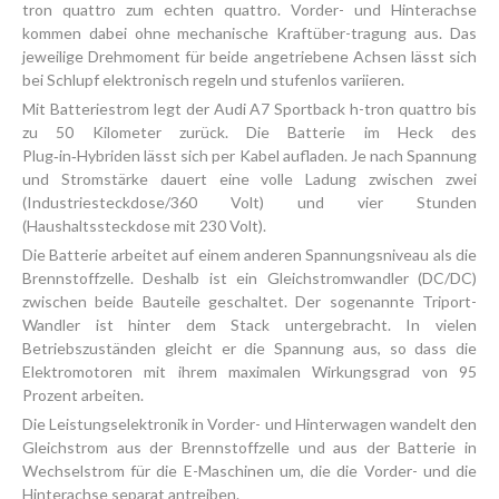
tron quattro zum echten quattro. Vorder- und Hinterachse
kommen dabei ohne mechanische Kraftüber-tragung aus. Das
jeweilige Drehmoment für beide angetriebene Achsen lässt sich
bei Schlupf elektronisch regeln und stufenlos variieren.
Mit Batteriestrom legt der Audi A7 Sportback h-tron quattro bis
zu 50 Kilometer zurück. Die Batterie im Heck des
Plug‑in‑Hybriden lässt sich per Kabel aufladen. Je nach Spannung
und Stromstärke dauert eine volle Ladung zwischen zwei
(Industriesteckdose/360 Volt) und vier Stunden
(Haushaltssteckdose mit 230 Volt).
Die Batterie arbeitet auf einem anderen Spannungsniveau als die
Brennstoffzelle. Deshalb ist ein Gleichstromwandler (DC/DC)
zwischen beide Bauteile geschaltet. Der sogenannte Triport-
Wandler ist hinter dem Stack untergebracht. In vielen
Betriebszuständen gleicht er die Spannung aus, so dass die
Elektromotoren mit ihrem maximalen Wirkungsgrad von 95
Prozent arbeiten.
Die Leistungselektronik in Vorder- und Hinterwagen wandelt den
Gleichstrom aus der Brennstoffzelle und aus der Batterie in
Wechselstrom für die E-Maschinen um, die die Vorder- und die
Hinterachse separat antreiben.