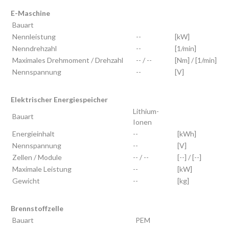
E-Maschine
Bauart
Nennleistung
--
[kW]
Nenndrehzahl
--
[1/min]
Maximales Drehmoment / Drehzahl
-- / --
[Nm] / [1/min]
Nennspannung
--
[V]
Elektrischer Energiespeicher
Lithium-
Bauart
Ionen
Energieinhalt
--
[kWh]
Nennspannung
--
[V]
Zellen / Module
-- / --
[--] / [--]
Maximale Leistung
--
[kW]
Gewicht
--
[kg]
Brennstoffzelle
Bauart
PEM