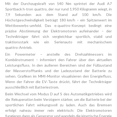
Mit der Durchzugskraft von 540 Nm sprintet der Audi A7
Sportback h-tron quattro, der nur rund 1.950 Kilogramm wiegt, in
7,9 Sekunden aus dem Stand auf 100 km/h. Die
Höchstgeschwindigkeit beträgt 180 km/h – ein Spitzenwert im
Wettbewerbs-umfeld. Das e‑quattro-Konzept bedingt eine
präzise Abstimmung der Elektromotoren aufeinander – der
Technikträger fährt sich vergleichbar sportlich, stabil und
traktionsstark wie ein Serienauto mit mechanischem
quattro‑Antrieb.
Ein Powermeter – anstelle des Drehzahlmessers im
Kombiinstrument – informiert den Fahrer über den aktuellen
Leistungsfluss. In den äußeren Bereichen sind der Füllzustand
der Wasserstofftanks und der Ladezustand der Batterie zu
sehen. Grafiken im MMI‑Monitor visualisieren den Energiefluss.
Wenn der Fahrer die EV‑Taste drückt, fährt der Technikträger
ausschließlich mit Batteriestrom.
Beim Wechsel vom Modus D auf S des Automatikgetriebes wird
die Rekuperation beim Verzögern stärker, um die Batterie bei der
sportlichen Fahrt wirkungsvoll zu laden. Auch das Bremsen
erfolgt nahezu immer rein elektrisch: Die Elektromotoren
fungieren dann als Generator und wandeln die kinetische Energie