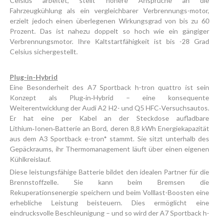
Celsius arbeitet, stellt höhere Ansprüche an die
Fahrzeugkühlung als ein vergleichbarer Verbrennungs-motor,
erzielt jedoch einen überlegenen Wirkungsgrad von bis zu 60
Prozent. Das ist nahezu doppelt so hoch wie ein gängiger
Verbrennungsmotor. Ihre Kaltstartfähigkeit ist bis -28 Grad
Celsius sichergestellt.
Plug-in-Hybrid
Eine Besonderheit des A7 Sportback h-tron quattro ist sein
Konzept als Plug‑in‑Hybrid – eine konsequente
Weiterentwicklung der Audi A2 H2- und Q5 HFC‑Versuchsautos.
Er hat eine per Kabel an der Steckdose aufladbare
Lithium‑Ionen‑Batterie an Bord, deren 8,8 kWh Energiekapazität
aus dem A3 Sportback e-tron* stammt. Sie sitzt unterhalb des
Gepäckraums, ihr Thermomanagement läuft über einen eigenen
Kühlkreislauf.
Diese leistungsfähige Batterie bildet den idealen Partner für die
Brennstoffzelle. Sie kann beim Bremsen die
Rekuperationsenergie speichern und beim Volllast-Boosten eine
erhebliche Leistung beisteuern. Dies ermöglicht eine
eindrucksvolle Beschleunigung – und so wird der A7 Sportback h-