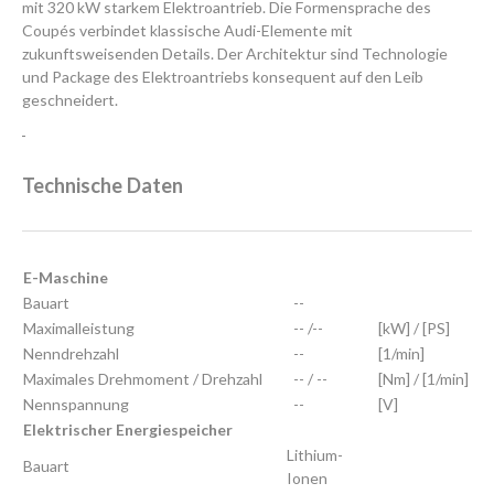
mit 320 kW starkem Elektroantrieb. Die Formensprache des
Coupés verbindet klassische Audi-Elemente mit
zukunftsweisenden Details. Der Architektur sind Technologie
und Package des Elektroantriebs konsequent auf den Leib
geschneidert.
Technische Daten
E-Maschine
Bauart
--
Maximalleistung
-- /--
[kW] / [PS]
Nenndrehzahl
--
[1/min]
Maximales Drehmoment / Drehzahl
-- / --
[Nm] / [1/min]
Nennspannung
--
[V]
Elektrischer Energiespeicher
Lithium-
Bauart
Ionen