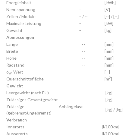
Energieinhalt
--
[kWh]
Nennspannung
--
[V]
Zellen / Module
-- / --
[--] / [--]
Maximale Leistung
--
[kW]
Gewicht
--
[kg]
Abmessungen
Länge
--
[mm]
Breite
--
[mm]
Höhe
--
[mm]
Radstand
--
[mm]
c
-Wert
--
[--]
W
2
Querschnittsfläche
--
[m
]
Gewicht
Leergewicht (nach EU)
--
[kg]
Zulässiges Gesamtgewicht
--
[kg]
Zulässige Anhängelast
--
[kg] / [kg]
(gebremst/ungebremst)
Verbrauch
Innerorts
--
[l/100km]
Ausserorts
--
[l/100km]