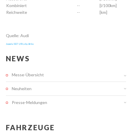
Kombiniert
--
[l/100km]
Reichweite
--
[km]
Quelle: Audi
Joomla SEF URLs by Artio
NEWS
Messe-Übersicht
Neuheiten
Presse-Meldungen
FAHRZEUGE