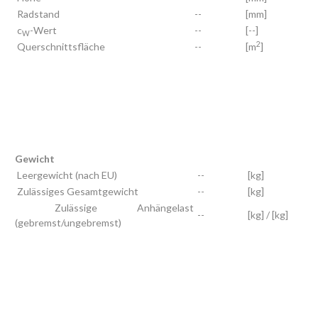
Radstand
--
[mm]
c
-Wert
--
[--]
W
2
Querschnittsfläche
--
[m
]
Gewicht
Leergewicht (nach EU)
--
[kg]
Zulässiges Gesamtgewicht
--
[kg]
Zulässige Anhängelast
--
[kg] / [kg]
(gebremst/ungebremst)