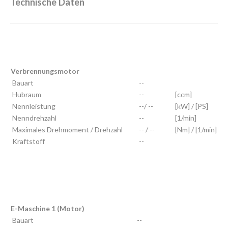
Technische Daten
Verbrennungsmotor
Bauart
--
Hubraum
--
[ccm]
Nennleistung
--/ --
[kW] / [PS]
Nenndrehzahl
--
[1/min]
Maximales Drehmoment / Drehzahl
-- / --
[Nm] / [1/min]
Kraftstoff
--
E-Maschine 1 (Motor)
Bauart
--