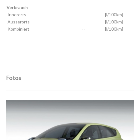
Verbrauch
Innerorts
--
[l/100km]
Ausserorts
--
[l/100km]
Kombiniert
--
[l/100km]
Fotos