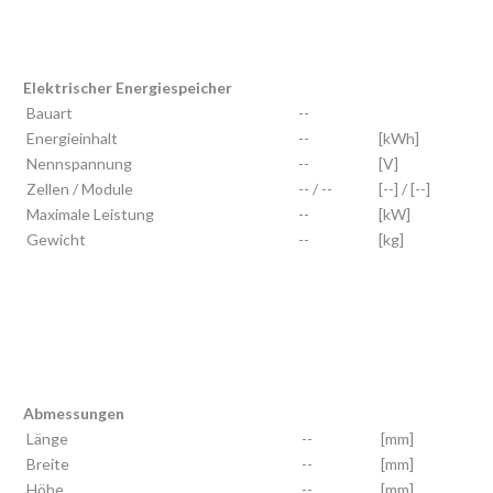
Elektrischer Energiespeicher
Bauart
--
Energieinhalt
--
[kWh]
Nennspannung
--
[V]
Zellen / Module
-- / --
[--] / [--]
Maximale Leistung
--
[kW]
Gewicht
--
[kg]
Abmessungen
Länge
--
[mm]
Breite
--
[mm]
Höhe
--
[mm]