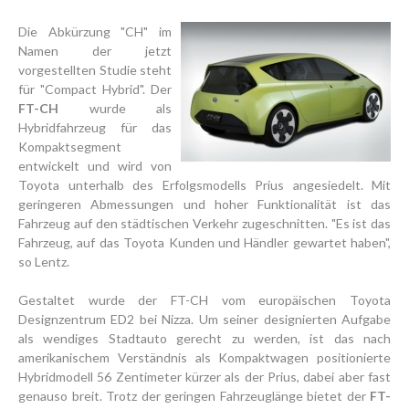
Die Abkürzung "CH" im
Namen der jetzt
vorgestellten Studie steht
für "Compact Hybrid". Der
FT-CH
wurde als
Hybridfahrzeug für das
Kompaktsegment
entwickelt und wird von
Toyota unterhalb des Erfolgsmodells Prius angesiedelt. Mit
geringeren Abmessungen und hoher Funktionalität ist das
Fahrzeug auf den städtischen Verkehr zugeschnitten. "Es ist das
Fahrzeug, auf das Toyota Kunden und Händler gewartet haben",
so Lentz.
Gestaltet wurde der FT-CH vom europäischen Toyota
Designzentrum ED2 bei Nizza. Um seiner designierten Aufgabe
als wendiges Stadtauto gerecht zu werden, ist das nach
amerikanischem Verständnis als Kompaktwagen positionierte
Hybridmodell 56 Zentimeter kürzer als der Prius, dabei aber fast
genauso breit. Trotz der geringen Fahrzeuglänge bietet der
FT-