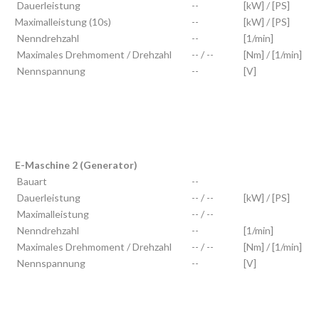
Dauerleistung
--
[kW] / [PS]
Maximalleistung (10s)
--
[kW] / [PS]
Nenndrehzahl
--
[1/min]
Maximales Drehmoment / Drehzahl
-- / --
[Nm] / [1/min]
Nennspannung
--
[V]
E-Maschine 2 (Generator)
Bauart
--
Dauerleistung
-- / --
[kW] / [PS]
Maximalleistung
-- / --
Nenndrehzahl
--
[1/min]
Maximales Drehmoment / Drehzahl
-- / --
[Nm] / [1/min]
Nennspannung
--
[V]