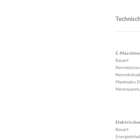
Technisc
E-Maschine
Bauart
Nennleistun
Nenndrehza
Maximales D
Nennspann
Elektrische
Bauart
Energieinhal