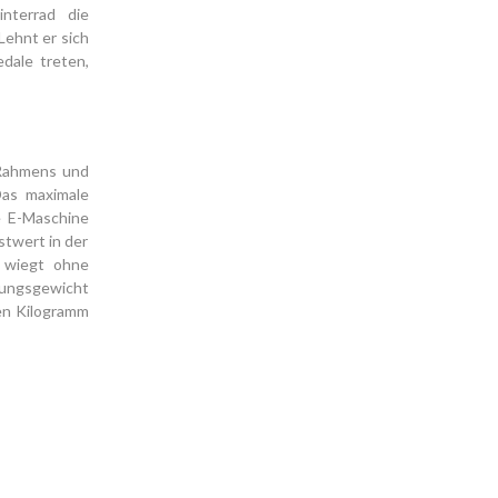
nterrad die
Lehnt er sich
edale treten,
 Rahmens und
Das maximale
e E-Maschine
stwert in der
g wiegt ohne
tungsgewicht
en Kilogramm