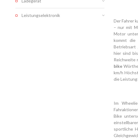
Ladegerät
Leistungselektronik
Der Fahrer 
– nur mit Mu
Motor unte
kommt die A
Betriebsart
hier sind b
Reichweite 
bike
Wörther
km/h Höchstg
die Leistung
Im Wheelie
Fahraktionen
Bike unters
einstellbare
sportliche 
Gleichgewic