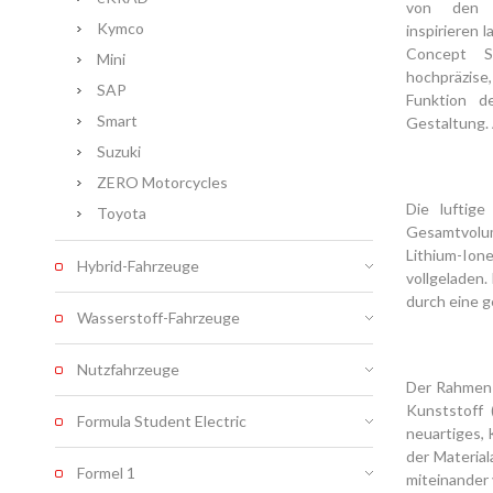
von den G
Kymco
inspirieren 
Concept S
Mini
hochpräzise
SAP
Funktion d
Smart
Gestaltung. 
Suzuki
ZERO Motorcycles
Die luftig
Toyota
Gesamtvolum
Lithium-Ion
Hybrid-Fahrzeuge
vollgeladen.
durch eine g
Wasserstoff-Fahrzeuge
Nutzfahrzeuge
Der Rahmen 
Kunststoff 
Formula Student Electric
neuartiges, 
der Materia
Formel 1
miteinander 