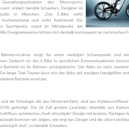
estaltungsprinzipien des Motorsports
lassen“, erklärt Hendrik Schaefers, Designer im
tudio in München. „Das E-Bike wirkt
, hochemotional und strikt funktionell. Die
es Sportgeräts stand im Mittelpunkt der
Alle Designelemente richten sich deshalb konsequent an technischen F
e Rahmenstruktur sorgt für einen niedrigen Schwerpunkt und ei
en. Dadurch ist das E-Bike in sportlichen Extremsituationen besonde
en-Batterie ist im Rahmen untergebracht. Der Akku ist nach zweiein
 Für lange Trial-Touren lässt sich der Akku mit wenigen Handgriffen 
eladene Batterie ersetzen.
und die Schwinge, die das Hinterrad führt, sind aus Kohlenstofffaser
(CFK) gefertigt. Die 26 Zoll großen Laufräder, ebenfalls aus Karbon
Kraftfluss-optimiertes „Audi ultra blade“-Design mit breiten, flächigen S
lauswahl konnten wir zeigen, wie eng das Design und die ultra-Leicht
verknüpft sind“, so Hendrik Schaefers.