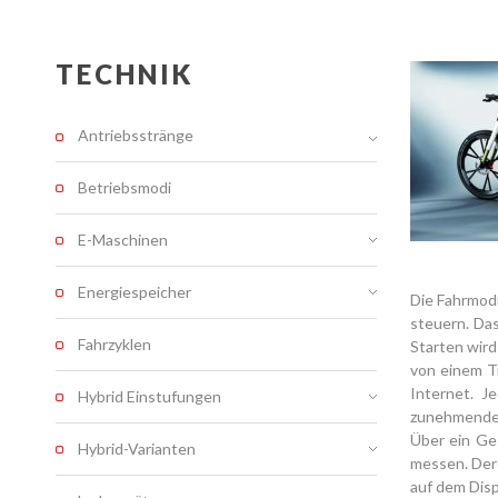
TECHNIK
Antriebsstränge
Betriebsmodi
E-Maschinen
Energiespeicher
Die Fahrmod
steuern. Da
Fahrzyklen
Starten wird
von einem Tr
Internet. J
Hybrid Einstufungen
zunehmender
Über ein Ge
Hybrid-Varianten
messen. Der
auf dem Dis