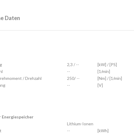
he Daten
g
2,3 / --
[kW] / [PS]
hl
--
[1/min]
rehmoment / Drehzahl
250/ --
[Nm] / [1/min]
ung
--
[V]
r Energiespeicher
Lithium-Ionen
t
--
[kWh]