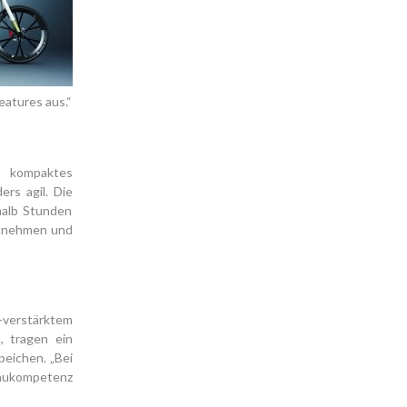
eatures aus.“
n kompaktes
rs agil. Die
halb Stunden
entnehmen und
-verstärktem
, tragen ein
peichen. „Bei
baukompetenz