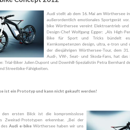
Audi stellt ab dem 16. Mai am Wörthersee in
außerordentlich emotionales Sportgerät vor.
bike Wörthersee vereint Elektroantrieb und 
Design-Chef Wolfgang Egger: „Als High-Pe
Bike für Sport und Tricks bündelt es
Kernkompetenzen design, ultra, e-tron und c
der diesjährigen Wörthersee-Tour, dem 31.
Audi-, VW-, Seat- und Skoda-Fans, hat das 
: Trial-Biker Julien Dupont und Downhill-Spezialistin Petra Bernhard 
und Streetbike-Fähigkeiten.
ke ist ein Prototyp und kann nicht gekauft werden!
 den ersten Blick ist die kompromisslose
s Zweirad-Prototypen erkennbar. „Bei der
g des
Audi e-bike
Wörthersee haben wir uns