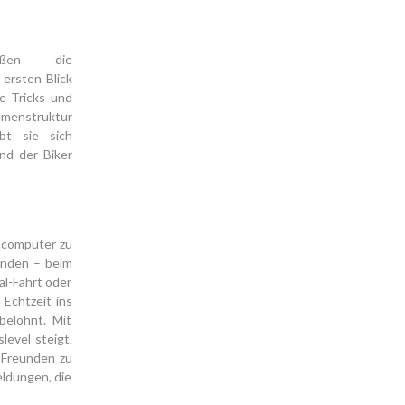
ießen die
ersten Blick
me Tricks und
enstruktur
bt sie sich
nd der Biker
dcomputer zu
unden – beim
al-Fahrt oder
 Echtzeit ins
belohnt. Mit
evel steigt.
 Freunden zu
ldungen, die