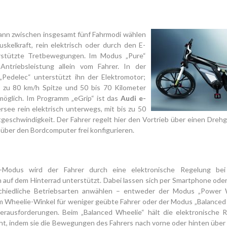
kann zwischen insgesamt fünf Fahrmodi wählen
skelkraft, rein elektrisch oder durch den E-
rstützte Tretbewegungen. Im Modus „Pure“
ntriebsleistung allein vom Fahrer. In der
 „Pedelec“ unterstützt ihn der Elektromotor;
is zu 80 km/h Spitze und 50 bis 70 Kilometer
möglich. Im Programm „eGrip“ ist das
Audi e-
see rein elektrisch unterwegs, mit bis zu 50
eschwindigkeit. Der Fahrer regelt hier den Vortrieb über einen Drehg
 über den Bordcomputer frei konfigurieren.
-Modus wird der Fahrer durch eine elektronische Regelung bei
 auf dem Hinterrad unterstützt. Dabei lassen sich per Smartphone oder
chiedliche Betriebsarten anwählen – entweder der Modus „Power 
m Wheelie-Winkel für weniger geübte Fahrer oder der Modus „Balanced
Herausforderungen. Beim „Balanced Wheelie“ hält die elektronische 
ht, indem sie die Bewegungen des Fahrers nach vorne oder hinten über