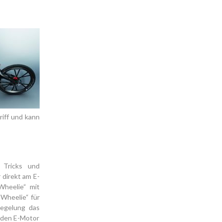
riff und kann
 Tricks und
 direkt am E-
Wheelie“ mit
 Wheelie“ für
Regelung das
 den E-Motor