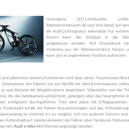
Homogene LED-Lichtbänder schl
Rahmenstrukturen ab und sind damit auf den 
als Audi-Lichtsignatur erkennbar. Für extre
Stunts kann die Sitzbank in die Rahm
eingelassen werden. Auf Knopfdruck he
stufenlos aus der Rahmenstruktur heraus u
kann sich in angenehmer Position aufsetzen.
i und zahlreiche weitere Funktionen sind über einen Touchscreen-Bor
s Smartphone des Fahrers ist per WLAN mit dem Bordcomputer verb
 so zum Beispiel die Wegfahrsperre deaktiviert. Videobilder von der Tri
ick, die die Helmkamera aufzeichnet, gelangen über das Smartphone in
eder erfolgreich durchgeführte Trick wird dabei mit Erfolgspunkten 
 Punktezahl erhält der Fahrer Auszeichnungen und das Anforderungsl
samtranking im Internet ist es möglich, sich mit anderen Fahrern und
en Aufenthaltsort wiederum kennt der Fahrer über Facebook-Statusme
play des
Audi e-bike
Wörthersee angezeigt werden.